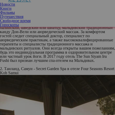
KIZ 25 ЛЕТ
Новости
Книги
Разве можно не расслабиться во время массажа, когда смотришь
Фильмы
на белоснежный пляж и слышишь успокаивающие звуки
Путешествия
океанских волн? В SPA при отеле The Sun Siyam Iru Fushi стоит
Свободное время
ехать за отличным массажем: здесь делают ароматический,
Гороскопы
балийский, шведский или шиатцу, мальдивский традиционный
канду Дон-Вели или аюрведический массаж. За комфортом
гостей следит специальный доктор, специалист по
аюрведическим практикам, а также высококвалифицированные
терапевты и специалисты традиционного массажа и
мальдивских ритуалов. Они всегда открыты вашим пожеланиям,
будь это индивидуальная программа в оздоровительном центре
или частный урок йоги. В 2017 году отель The Sun Siyam Iru
Fushi был признан лучшим спа-отелем на Мальдивах.
2. Таиланд, Самуи - Secret Garden Spa в отеле Four Seasons Resort
Koh Samui