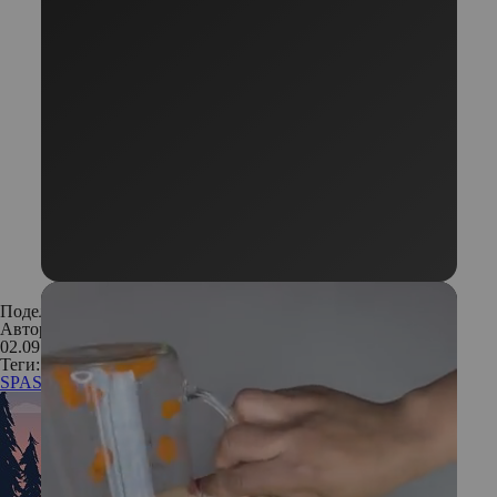
Поделиться:
Автор:
Редакция. Фото: архив пресс-служб
02.09.2017
Теги:
SPA
SPA-курорты
Мальдивы
Сейшелы
Таиланд