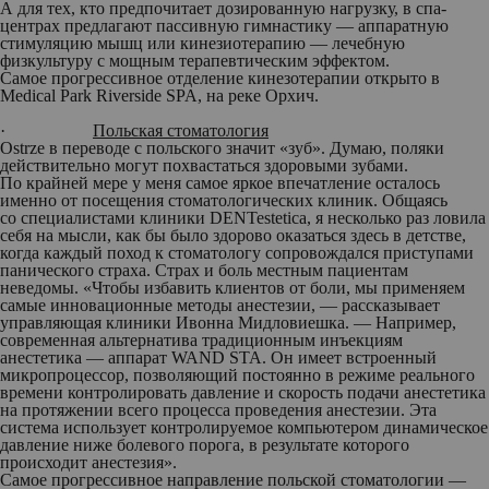
А для тех, кто предпочитает дозированную нагрузку, в спа-
центрах предлагают пассивную гимнастику — аппаратную
стимуляцию мышц или кинезиотерапию — лечебную
физкультуру с мощным терапевтическим эффектом.
Самое прогрессивное отделение кинезотерапии открыто в
Medical Park Riverside SPA, на реке Орхич.
·
Польская стоматология
Ostrze в переводе с польского значит «зуб». Думаю, поляки
действительно могут похвастаться здоровыми зубами.
По крайней мере у меня самое яркое впечатление осталось
именно от посещения стоматологических клиник. Общаясь
со специалистами клиники DENTestetica, я несколько раз ловила
себя на мысли, как бы было здорово оказаться здесь в детстве,
когда каждый поход к стоматологу сопровождался приступами
панического страха. Страх и боль местным пациентам
неведомы. «Чтобы избавить клиентов от боли, мы применяем
самые инновационные методы анестезии, — рассказывает
управляющая клиники Ивонна Мидловиешка. — Например,
современная альтернатива традиционным инъекциям
анестетика — аппарат WAND STA. Он имеет встроенный
микропроцессор, позволяющий постоянно в режиме реального
времени контролировать давление и скорость подачи анестетика
на протяжении всего процесса проведения анестезии. Эта
система использует контролируемое компьютером динамическое
давление ниже болевого порога, в результате которого
происходит анестезия».
Самое прогрессивное направление польской стоматологии —