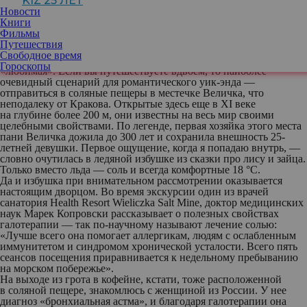
KIZ 25 ЛЕТ
Новости
Книги
Лечебные программы в санаториях Польши
Фильмы
Путешествия
·
Галотерапия, или лечение солью
Свободное время
Kochana — самое ласковое слово в польском языке. Означает
Гороскопы
«любимая». Если вы путешествуете вдвоем, то наиболее
очевидный сценарий для романтического уик-энда —
отправиться в соляные пещеры в местечке Величка, что
неподалеку от Кракова. Открытые здесь еще в XI веке
на глубине более 200 м, они известны на весь мир своими
целебными свойствами. По легенде, первая хозяйка этого места
пани Величка дожила до 300 лет и сохранила внеш­нос­ть 25-
летней девушки. Первое ощущение, когда я попадаю внутрь, —
словно очутилась в ледяной избушке из сказки про лису и зайца.
Только вместо льда — соль и всегда комфортные 18 °С.
Да и избушка при внимательном рассмотрении оказывается
настоящим дворцом. Во время экскурсии один из врачей
санатория
Health Resort Wieliczka Salt Mine
, доктор медицинских
наук Марек Копровски рассказывает о полезных свойствах
галотерапии — так по-научному называют лечение солью:
«Лучше всего она помогает аллергикам, людям с ослабленным
иммунитетом и синдромом хронической усталости. Всего пять
сеансов посещения приравнивается к недельному пребыванию
на морском побережье».
На выходе из грота в кофейне, кстати, тоже расположенной
в соляной пещере, знакомлюсь с женщиной из России. У нее
диагноз «бронхиальная астма», и благодаря галотерапии она