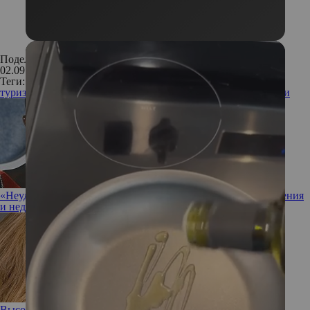
Поделиться:
02.09.2016
Теги:
туризм
медицинский туризм
Польша
отдых
курорты
санатории
«Неудачник в любви»: почему распались очередные отношения
и недолгий брак Джошуа Джексона
Высокая проба: 3 весенних образа от Елены Кулецкой