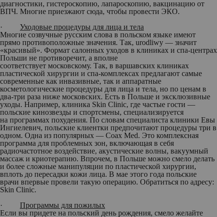
диагностики, гистероскопию, лапароскопию, вакцинацию от
ВПЧ. Многие приезжают сюда, чтобы провести ЭКО.
·
Уходовые процедуры для лица и тела
Многие созвучные русским слова в польском языке имеют
прямо противоположные значения. Так, urodliwy — значит
«красивый». Формат салонных уходов в клиниках и спа-центрах
Польши не противоречит, а вполне
соответствует московскому. Так, в варшавских клиниках
пластической хирургии и спа-комплексах предлагают самые
современные как инвазивные, так и аппаратные
косметологические про­цедуры для лица и тела, но по ценам в
два-три раза ниже московских. Есть в Польше и эксклюзивные
уходы. Например, клиника Skin Clinic, где частые гости —
польские кинозвезды и спортсмены, специализируется
на программах похудения. По словам специалиста клиники Евы
Ингиелевич, польские клиентки предпочитают про­цедуры три в
одном. Одна из по­пуляр­ных — Coax Med. Это комплексная
программа для проблемных зон, включающая в себя
радиочастотное воздействие, акустические волны, вакуумный
массаж и криотерапию. Впрочем, в Польше можно смело делать
и более сложные манипуляции по пластической хирургии,
вплоть до пересадки кожи лица. В мае этого года польские
врачи впервые провели такую операцию. Обратиться по адресу:
Skin Clinic.
·
Программы для пожилых
Если вы придете на польский день рождения, смело желайте