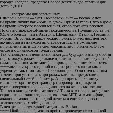
городка Голдапа, предлагает более десяти видов терапии для
детей с ДЦП.
·
Программы для беременных
Символ Польши — аист. По-польски аист — bocian. Аист
на крыше звучит как «боча на даче». Примета гласит, что в доме,
на крыше которого поселился аист, скоро появится ребенок.
По статистике, коэффициент рождаемости в Польше составляет
9,5, что больше, чем в Австрии, Швейцарии, Италии, Греции и
России. Впрочем, поляков можно понять. В местных центрах
акушерства и гинекологии стараются сделать ожидание
и появление малыша на свет максимально приятным. В том
числе и с финансовой точки зрения.
Так, стандартный недельный пакет для будущей мамы (включая
подготовку к родам, недельное проживание в индивидуальной
палате с малышом, питание), например, в клинике Medicover,
www.medicover.pl, созданной в партнерстве со шведскими
учредителями, стоит около 1000 долларов. Если отец малыша
захочет присутствовать при родах, клиника предоставит
специальный семейный номер. А при приеме в клинику
и выписке организует трансфер в аэропорт и прикрепит
русскоговорящего сопровождающего на все время поездки.
Только планируете беременность? Тогда вам предложат сделать
скрининг состояния здоровья, включая МРТ, маммографию,
анализ гормонов щитовидной железы и еще более десяти
диагностических обследований.
В центре репродуктивной медицины Bocian,
www.klinikabocian.pl, можно пройти про­цедуру генетической