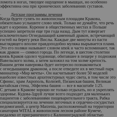
ломота в ногах, тянущее ощущение в мышцах, но особенно
эффективна она при хронических заболеваниях суставов.
·
Детские программы лечения
Когда будете гулять по живописным площадям Кракова,
обязательно услышите слово smok. Только не думайте, что речь
идет о курении. Курение в общественных местах в Польше
успешно запретили еще три года назад. Дым тут извергает
исключительно Огнедышащий каменный дракон, встречающий
гостей на берегу реки Вислы. Каждые две минуты из пасти
выглядящего вполне правдоподобно муляжа вырывается пламя.
Это его поляки называют словом smok и часто вспоминают, так
как дракон — символ города. По легенде, в шестом столетии
князь Краков одолел чудовище, обитавшее в пещере у подножия
Вавельского холма, а затем заложил на том холме крепость.
Вашим детям наверняка будет интересно познакомиться
с огнедышащим драконом, а после отведите их в местный парк
миниатюр «Мир мечты». Он насчитывает более 50 моделей
наиболее известных архитектурных чудес света, в том числе это
Сфинкс, храм Акрополь, Колизей, Пизанская башня, Великая
китайская стена, Эйфелева башня — все в масштабе 1:25.
С детьми в Кракове хорошо не только отдыхать, но и укреплять
здоровье. Кудова-Здруй лучше всего подходит для маленьких
пациентов с заболеваниями пищеварительного тракта, Рабка
специализируется на лечении легочных и сердечно-сосудистых
недомоганий, а центр Marzenia, расположенный на территории
санатория WITAL в живописном лесном районе Кумече,
недалеко от приграничного с Калининградской областью