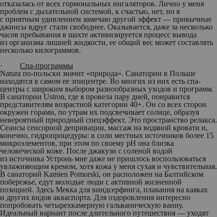
отказалась от всех гормональных ингаляторов. Лично у меня
проблем с дыхательной системой, к счастью, нет, но я
с приятным удивлением замечаю другой эффект — привычные
джинсы вдруг стали свободнее. Оказывается, даже за несколько
часов пребывания в шахте активизируется процесс вывода
из организма лишней жидкости, ее общий вес может составлять
несколько килограммов.
·
Спа-программы
Natura по-польски значит «природа». Санатории в Польше
находятся в самом ее эпицентре. Во многих из них есть спа-
центры с широким выбором разнообразных уходов и программ.
В санатории Ustron, где я провела пару дней, понравится
представителям возрастной категории 40+. Он со всех сторон
окружен горами, по утрам их подсвечивает солнце, образуя
невероятный природный спецэффект. Это пространство релакса.
Сеансы сенсорной депривации, массаж на водяной кровати и,
конечно, гидропро­цедуры: в соли местных источников более 15
микроэлементов, при этом по своему pН она близка
человеческой коже. После джакузи с соленой водой
из источника Устронь мне даже не пришлось воспользоваться
увлажняющим кремом, хотя кожа у меня сухая и чувствительная.
В санаторий Kamien Pomorski, он расположен на Балтийском
побережье, едут молодые люди с активной жизненной
позицией. Здесь Мекка для виндсерфинга, плавания на каяках
и других видов акваспорта. Для оздоровления интересно
попробовать четырехкамерную гальваническую ванну.
Идеальный вариант после длительного путешествия — уходят