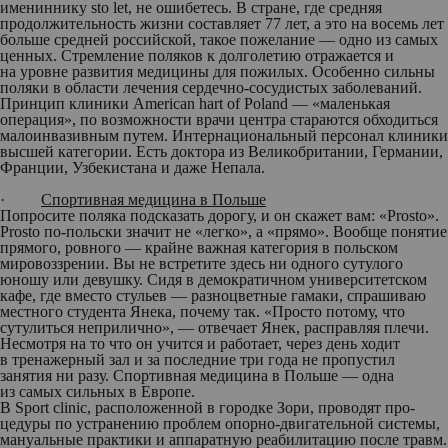
имениннику sto let, не ошибетесь. В стране, где средняя
продолжительность жизни составляет 77 лет, а это на восемь лет
больше средней российской, такое пожелание — одно из самых
ценных. Стремление поляков к долголетию отражается и
на уровне развития медицины для пожилых. Особенно сильны
поляки в области лечения сердечно-сосудистых заболеваний.
Принцип клиники American hart of Poland — «маленькая
операция», по возможности врачи центра стараются обходиться
малоинвазивным путем. Интернациональный персонал клиники
высшей категории. Есть доктора из Великобритании, Германии,
Франции, Узбекистана и даже Непала.
·
Спортивная медицина в Польше
Попросите поляка подсказать дорогу, и он скажет вам: «Рrosto».
Prosto по-польски значит не «легко», а «прямо». Вообще понятие
прямого, ровного — крайне важная категория в польском
мировоззрении. Вы не встретите здесь ни одного сутулого
юношу или девушку. Сидя в демократичном университетском
кафе, где вместо стульев — разноцветные гамаки, спрашиваю
местного студента Янека, почему так. «Просто потому, что
сутулиться неприлично», — отвечает Янек, расправляя плечи.
Несмотря на то что он учится и работает, через день ходит
в тренажерный зал и за последние три года не пропустил
занятия ни разу. Спортивная медицина в Польше — одна
из самых сильных в Европе.
В Sport clinic, расположенной в городке Зори, проводят про­
цедуры по устранению проблем опорно-двигательной системы,
мануальные практики и аппаратную реабилитацию после травм.