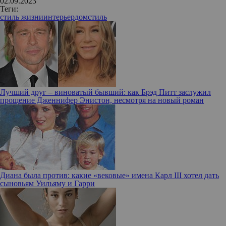
02.09.2023
Теги:
стиль жизни
интерьер
дом
стиль
Лучший друг – виноватый бывший: как Брэд Питт заслужил
прощение Дженнифер Энистон, несмотря на новый роман
Диана была против: какие «вековые» имена Карл III хотел дать
сыновьям Уильяму и Гарри