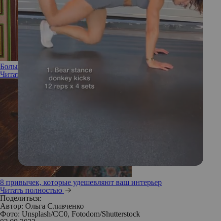
Больше красок: как создать позитивный интерьер
Читать полностью
8 привычек, которые удешевляют ваш интерьер
Читать полностью
Поделиться:
Автор:
Ольга Сливченко
Фото: Unsplash/СС0, Fotodom/Shutterstock