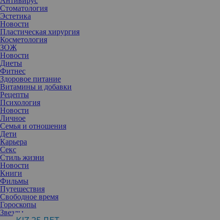
Антивирус
Стоматология
Эстетика
Новости
Пластическая хирургия
Косметология
ЗОЖ
Новости
Диеты
Фитнес
Здоровое питание
Витамины и добавки
Рецепты
Психология
Новости
Личное
Семья и отношения
Дети
Карьера
Секс
Как превратить захламленный дом в просторное и эстетичное
Стиль жизни
пространство, из которого не захочется уходить? Не так сложно,
Новости
как кажется.
Книги
Со временем многие начинают замечать, что места в доме
Фильмы
становится все меньше и меньше. Появляются новые предметы
Путешествия
быта, тумбочки, элементы декора. Если в доме становится
Свободное время
некомфортно, а комнаты выглядят загроможденными, то настало
Гороскопы
время заняться организацией пространства. Даже маленькое
Звезды
помещение можно визуально расширить настолько, что любой