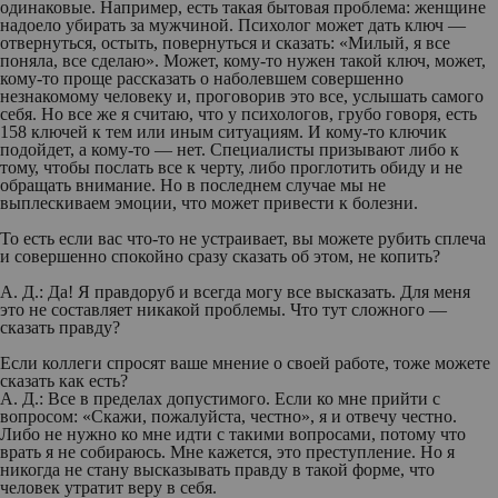
одинаковые. Например, есть такая бытовая проблема: женщине
надоело убирать за мужчиной. Психолог может дать ключ —
отвернуться, остыть, повернуться и сказать: «Милый, я все
поняла, все сделаю». Может, кому-то нужен такой ключ, может,
кому-то проще рассказать о наболевшем совершенно
незнакомому человеку и, проговорив это все, услышать самого
себя. Но все же я считаю, что у психологов, грубо говоря, есть
158 ключей к тем или иным ситуациям. И кому-то ключик
подойдет, а кому-то — нет. Специалисты призывают либо к
тому, чтобы послать все к черту, либо проглотить обиду и не
обращать внимание. Но в последнем случае мы не
выплескиваем эмоции, что может привести к болезни.
То есть если вас что-то не устраивает, вы можете рубить сплеча
и совершенно спокойно сразу сказать об этом, не копить?
А. Д.:
Да! Я правдоруб и всегда могу все высказать. Для меня
это не составляет никакой проблемы. Что тут сложного —
сказать правду?
Если коллеги спросят ваше мнение о своей работе, тоже можете
сказать как есть?
А. Д.: Все в пределах допустимого. Если ко мне прийти с
вопросом: «Скажи, пожалуйста, честно», я и отвечу честно.
Либо не нужно ко мне идти с такими вопросами, потому что
врать я не собираюсь. Мне кажется, это преступление. Но я
никогда не стану высказывать правду в такой форме, что
человек утратит веру в себя.