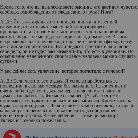
Кроме того, что вы выплескиваете эмоции, что дает вам чувство
свободы, освобождения от ежедневного груза? Йога?
А. Д.:
Йога — хорошая история для поиска внутренней
гармонии, но я никак не могу найти подходящего
преподавателя. Иначе мне становится скучно на первой же
минуте, ведь я не могу долго сидеть на одном месте. А когда
встречаешь своего человека (это касается любой сферы), сразу
же становится интересно. Если педагог действительно любит
свое дело, он не будет рассказывать то, что есть в учебнике. Но
совершенно увлеченного своим делом человека можно слушать
сутками.
У вас сейчас есть увлечение, которое поглотило с головой?
А. Д.:
Если честно, это отдых. Я успела наработаться за
последние несколько месяцев без выходных. Я, конечно, не
очень люблю долго отдыхать: через неделю уже начинаю
думать, где работа, дайте мне ее скорее. (Улыбается.) Но
понимаю, что нужно отвлечься и расслабиться. Кроме того, как
я уже говорила, у нас с Лешей совместный спектакль, который
каждый раз переносит нас в какой-нибудь город нашей
необъятной страны. А еще ребенок — тоже целый мир!
Увлекайся, сколько пожелаешь.