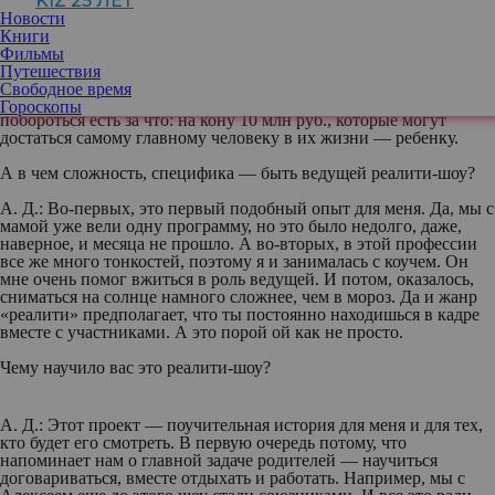
KIZ 25 ЛЕТ
ведущей которого вы стали. Скажите, что это будет за шоу?
Новости
Книги
А. Д.:
На берегу океана 12 недель будут находиться 8
Фильмы
разведенных пар, их ждет 25 испытаний на экстремальную
Путешествия
близость — экс-супругам придется забыть о прошлых обидах,
Свободное время
преодолеть разногласия и объединиться ради общей цели. А
Гороскопы
побороться есть за что: на кону 10 млн руб., которые могут
достаться самому главному человеку в их жизни — ребенку.
А в чем сложность, специфика — быть ведущей реалити-шоу?
А. Д.:
Во-первых, это первый подобный опыт для меня. Да, мы с
мамой уже вели одну программу, но это было недолго, даже,
наверное, и месяца не прошло. А во-вторых, в этой профессии
все же много тонкостей, поэтому я и занималась с коучем. Он
мне очень помог вжиться в роль ведущей. И потом, оказалось,
сниматься на солнце намного сложнее, чем в мороз. Да и жанр
«реалити» предполагает, что ты постоянно находишься в кадре
вместе с участниками. А это порой ой как не просто.
Чему научило вас это реалити-шоу?
А. Д.:
Этот проект — поучительная история для меня и для тех,
кто будет его смотреть. В первую очередь потому, что
напоминает нам о главной задаче родителей — научиться
договариваться, вместе отдыхать и работать. Например, мы с