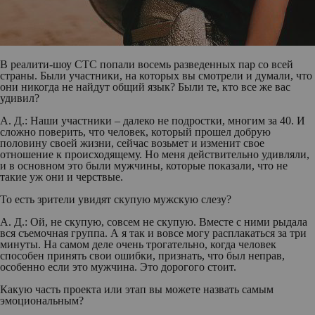
В реалити-шоу СТС попали восемь разведенных пар со всей
страны. Были участники, на которых вы смотрели и думали, что
они никогда не найдут общий язык? Были те, кто все же вас
удивил?
А. Д.:
Наши участники – далеко не подростки, многим за 40. И
сложно поверить, что человек, который прошел добрую
половину своей жизни, сейчас возьмет и изменит свое
отношение к происходящему. Но меня действительно удивляли,
и в основном это были мужчины, которые показали, что не
такие уж они и черствые.
То есть зрители увидят скупую мужскую слезу?
А. Д.:
Ой, не скупую, совсем не скупую. Вместе с ними рыдала
вся съемочная группа. А я так и вовсе могу расплакаться за три
минуты. На самом деле очень трогательно, когда человек
способен принять свои ошибки, признать, что был неправ,
особенно если это мужчина. Это дорогого стоит.
Какую часть проекта или этап вы можете назвать самым
эмоциональным?