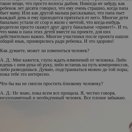
такие вещи, что просто волосы дыбом. Никогда не забуду, как
ребенок лет десяти говорил, что ему очень страшно, когда папа
бьет маму. Или как другой малыш рассказывал, что папа пьет
каждый день и ему приходится прятаться от него. Многие дети
банально устали от ссор и жили с мечтой, что когда-нибудь
родители просто скажут друг другу банальное «привет!». И то,
что мама и папа этих детей вместе на проекте, для них
действительно важно. Многие участники после проекта нашли
общий язык, примирились ради ребенка. И это здорово!
Как думаете, может ли измениться человек?
А. Д.:
Мне кажется, глупо ждать изменений от человека. Либо
идешь с ним рука об руку, либо встаешь на путь компромиссов,
либо разводишься. Думаю, подстраиваться можно до той поры,
пока тебе это интересно.
Что бы вы не смогли простить близкому человеку?
А. Д.:
Не знаю, пока всем все прощала. Я, честно говоря,
незлопамятный и необидчивый человек. Все плохое забываю.