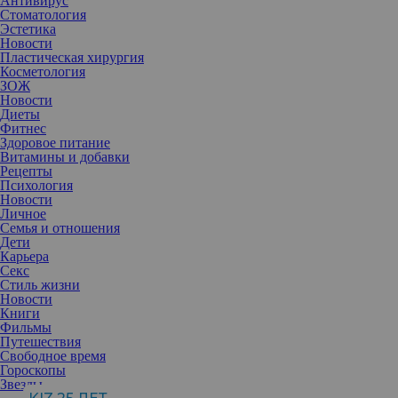
Антивирус
Стоматология
Эстетика
Новости
Пластическая хирургия
Косметология
ЗОЖ
Новости
Диеты
Фитнес
Здоровое питание
Витамины и добавки
Рецепты
Психология
Новости
Личное
Семья и отношения
Дети
Карьера
Секс
Стиль жизни
Новости
Книги
Фильмы
Путешествия
Свободное время
Гороскопы
Звезды
Скоро на СТС стартует большое реалити-шоу «Союзники»,