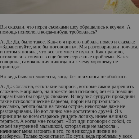
Вы сказали, что перед съемками шоу обращались к коучам. А
помощь психолога когда-нибудь требовалась?
А. Д.:
Да, было такое. Как-то я просто набрала номер и сказала:
«Здравствуйте, мне бы поговорить». Мы разговаривали полчаса,
и потом я поняла, что все это мне не нужно. Как правило,
психологи загоняют в еще более серьезные проблемы. Как я
говорила, самокопания никогда ни к чему хорошему не
приводят.
Но ведь бывают моменты, когда без психолога не обойтись.
А. Д.:
Согласна, есть такие вопросы, которые самой разрешить
сложнее. Например, на проекте был психолог, без его помощи
парам было бы гораздо сложнее. В шоу экс-супруги проходили
такие психологические барьеры, порой им приходилось
несладко, ребята были на таком острие, некоторые даже не
разговаривали. Но вот лично мне достаточно друзей. Я в
принципе во всем стараюсь увидеть логику, иначе начинаю
теряться. А когда мне говорят: «Вот иди поговори с собой, со
своей внутренней малышкой, которая еще не выросла»,
начинают меня загонять в это, то я никогда в жизни не
разберусь. Только хуже станет. По сути, ведь проблемы у всех