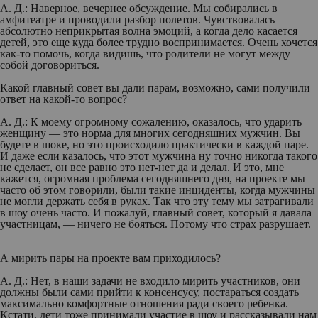
А. Д.:
Наверное, вечернее обсуждение. Мы собирались в
амфитеатре и проводили разбор полетов. Чувствовалась
абсолютно неприкрытая волна эмоций, а когда дело касается
детей, это еще куда более трудно воспринимается. Очень хочется
как-то помочь, когда видишь, что родители не могут между
собой договориться.
Какой главный совет вы дали парам, возможно, сами получили
ответ на какой-то вопрос?
А. Д.:
К моему огромному сожалению, оказалось, что ударить
женщину — это норма для многих сегодняшних мужчин. Вы
будете в шоке, но это происходило практически в каждой паре.
И даже если казалось, что этот мужчина ну точно никогда такого
не сделает, он все равно это нет-нет да и делал. И это, мне
кажется, огромная проблема сегодняшнего дня, на проекте мы
часто об этом говорили, были такие инциденты, когда мужчины
не могли держать себя в руках. Так что эту тему мы затрагивали
в шоу очень часто. И пожалуй, главный совет, который я давала
участницам, — ничего не бояться. Потому что страх разрушает.
А мирить пары на проекте вам приходилось?
А. Д.:
Нет, в наши задачи не входило мирить участников, они
должны были сами прийти к консенсусу, постараться создать
максимально комфортные отношения ради своего ребенка.
Кстати, дети тоже принимали участие в шоу и рассказывали нам