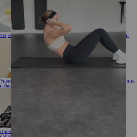
Рецепт от шефа: финский рыбный суп из лосося со сливками
Ушла эпоха! Девушка-мем с бровями на пол-лба наконец от них
избавилась
Прическа Малефисенты: Рената Литвинова показала новый
образ