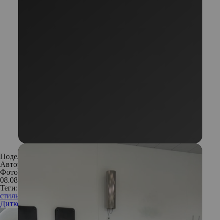
Поделиться:
Автор:
Даша Стерн
Фото: Валерия Звездочкина
08.08.2018
Теги:
стиль жизни
свободное время
Агния
Дитковските
актриса
интервью
знаменитости