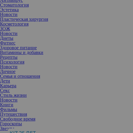
Антивирус
Стоматология
Эстетика
Новости
Пластическая хирургия
Косметология
ЗОЖ
Новости
Диеты
Фитнес
Здоровое питание
Витамины и добавки
Рецепты
Психология
Новости
Личное
Семья и отношения
Дети
Карьера
Секс
Стиль жизни
Новости
Джессика Лаундс
Книги
Фильмы
Путешествия
Свободное время
Гороскопы
Звезды