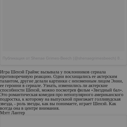
Публикация от Shenae Grimes-Beech (@shenaegrimesbeech)
8 Авг 2018 в 4:52 PDT
Игра Шенэй Граймс вызывала у поклонников сериала
противоречивую реакцию. Одни восхищались ее актерским
талантом, другие делали картинки с неизменным лицом Энни,
ее героини в сериале. Узнать, изменились ли актерские
способности Шенэй, можно посмотрев фильм «Звездный бал».
Это романтическая комедия про непопулярного американского
подростка, к которому на выпускной приезжает голливудская
звезда, - роль звезды, как вы понимаете, играет Шенэй. Как
всегда она в центре внимания.
Мэтт Лантер