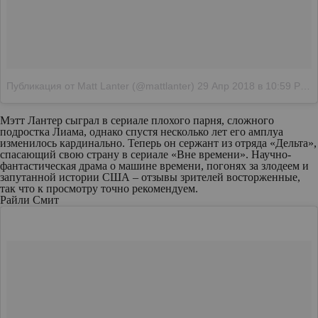
Публикация от Matt Lanter (@mattlanter)
29 Апр 2018 в 10:59 PDT
Мэтт Лантер сыграл в сериале плохого парня, сложного
подростка Лиама, однако спустя несколько лет его амплуа
изменилось кардинально. Теперь он сержант из отряда «Дельта»,
спасающий свою страну в сериале «Вне времени». Научно-
фантастическая драма о машине времени, погонях за злодеем и
запутанной истории США – отзывы зрителей восторженные,
так что к просмотру точно рекомендуем.
Райли Смит