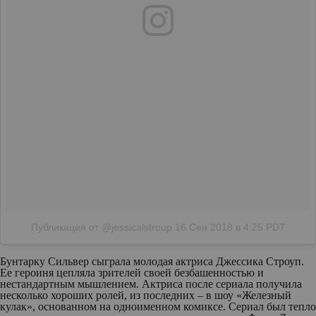
Публикация от @jessicalstroup
16 Сен 2018 в 4:25 PDT
Бунтарку Сильвер сыграла молодая актриса Джессика Строуп.
Ее героиня цепляла зрителей своей безбашенностью и
нестандартным мышлением. Актриса после сериала получила
несколько хороших ролей, из последних – в шоу «Железный
кулак», основанном на одноименном комиксе. Сериал был тепло