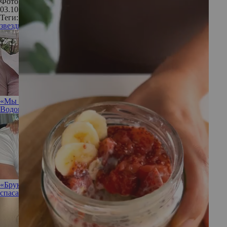
Фото: Instagram; Кинопоиск
03.10.2018
Теги:
звезды
знаменитости
слава
успех
«Мы — временные песчинки»: инструкция от Алены
Водонаевой, как побороть нарциссизм
«Бруклин начинает прозревать»: Виктория Бекхэм готова
спасать сына от родителей Николы Пельтц