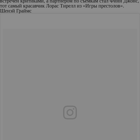
встречен критиками, а партнером по съемкам стал Финн Джонс,
тот самый красавчик Лорас Тирелл из «Игры престолов».
Шенэй Граймс