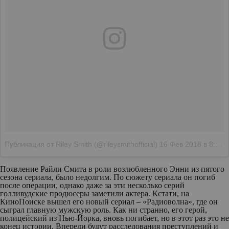
Публикация от Riley Smith (@rileysmithofficial)
16 Фев 2018 в 8:20 PST
Появление Райли Смита в роли возлюбленного Энни из пятого
сезона сериала, было недолгим. По сюжету сериала он погиб
после операции, однако даже за эти несколько серий
голливудские продюсеры заметили актера. Кстати, на
КиноПоиске вышел его новый сериал – «Радиоволна», где он
сыграл главную мужскую роль. Как ни странно, его герой,
полицейский из Нью-Йорка, вновь погибает, но в этот раз это не
конец истории. Впереди будут расследования преступлений и