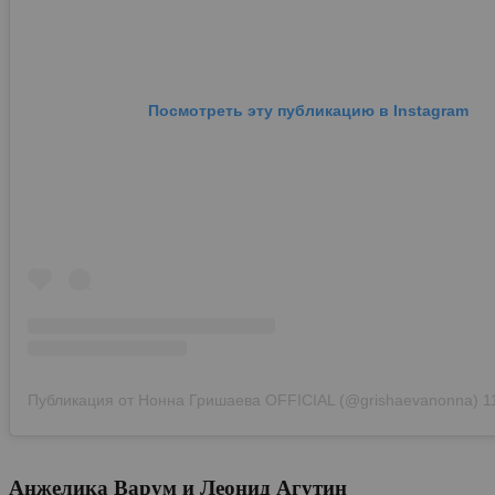
Посмотреть эту публикацию в Instagram
Публикация от Нонна Гришаева OFFICIAL (@grishaevanonna)
11 
Анжелика Варум и Леонид Агутин