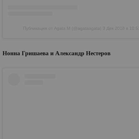
Публикация от Agata M (@agataagata)
3 Дек 2018 в 10:
Нонна Гришаева и Александр Нестеров