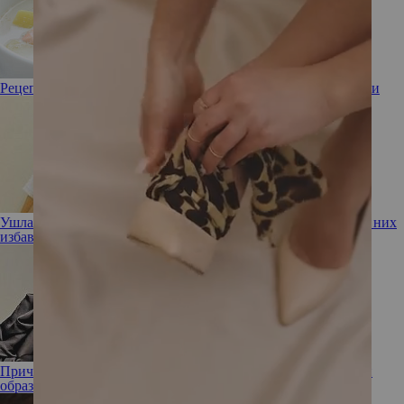
Рецепт от шефа: финский рыбный суп из лосося со сливками
Ушла эпоха! Девушка-мем с бровями на пол-лба наконец от них
избавилась
Прическа Малефисенты: Рената Литвинова показала новый
образ