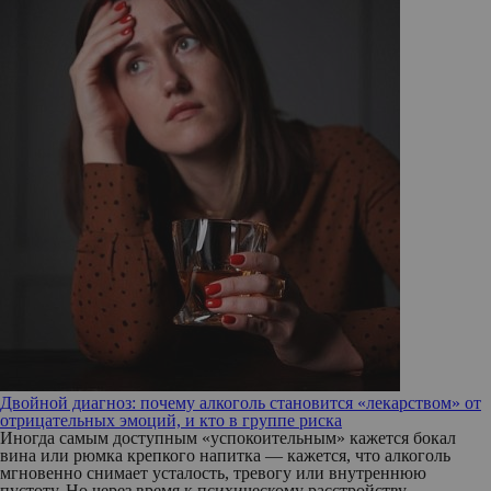
Двойной диагноз: почему алкоголь становится «лекарством» от
отрицательных эмоций, и кто в группе риска
Иногда самым доступным «успокоительным» кажется бокал
вина или рюмка крепкого напитка — кажется, что алкоголь
мгновенно снимает усталость, тревогу или внутреннюю
пустоту. Но через время к психическому расстройству