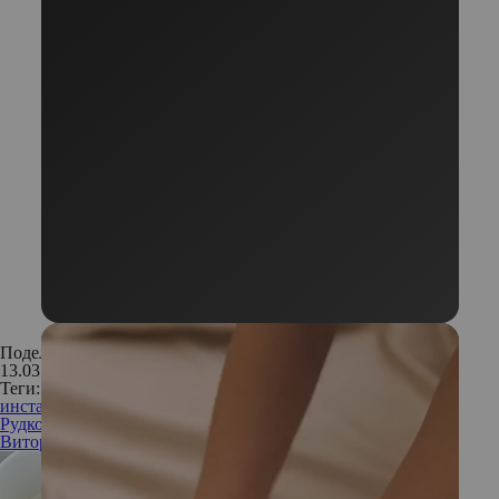
Поделиться:
13.03.2017
Теги:
инстаграм звезд
инстаграм
звезды
знаменитости
Глюкоза
Яна
Рудковская
Анфиса Чехова
Кристина Орбакайте
Максим
Виторган
Ксения Собчак
Елена Летучая