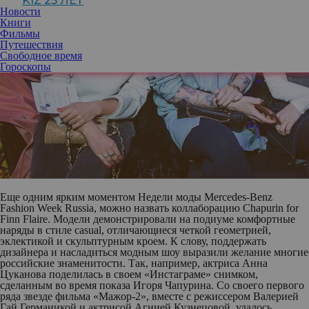
KIZ 25 ЛЕТ
Новости
Книги
Фильмы
Путешествия
Свободное время
Гороскопы
Еще одним ярким моментом Недели моды Mercedes-Benz
Fashion Week Russia, можно назвать коллаборацию Chapurin for
Finn Flaire. Модели демонстрировали на подиуме комфортные
наряды в стиле casual, отличающиеся четкой геометрией,
эклектикой и скульптурным кроем. К слову, поддержать
дизайнера и насладиться модным шоу выразили желание многие
российские знаменитости. Так, например, актриса
Анна
Цуканова
поделилась в своем «Инстаграме» снимком,
сделанным во время показа
Игоря Чапурина
. Со своего первого
ряда звезде фильма «Мажор-2», вместе с режиссером
Валерией
Гай Германикой
и актрисой
Агнией Кузнецовой
, удалось