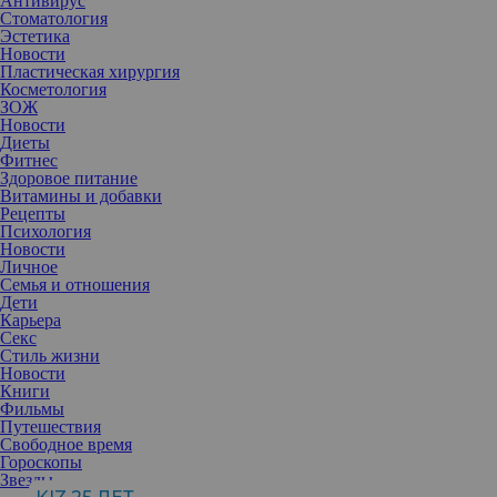
Антивирус
Стоматология
Эстетика
Новости
Пластическая хирургия
Косметология
ЗОЖ
Новости
Диеты
Фитнес
Здоровое питание
Витамины и добавки
Рецепты
Модницы ликуют! В Москве стартовала Неделя моды Mercedes-
Психология
Benz Fashion Week Russia сезона осень – зима 2017/18. Одним из
Новости
первых «отстрелялся» знаменитый стилист
Александр Рогов
,
Личное
фэшн-дебют которого прошел весьма успешно. В коллекции
Семья и отношения
можно было увидеть яркие костюмы спортивного стиля, весьма
Дети
оригинальные платья, прозрачные комбинезоны, а также
Карьера
асимметричные топы, сексуально оголяющие грудь.
Секс
Стиль жизни
Новости
Книги
Фильмы
Путешествия
Свободное время
Гороскопы
Звезды