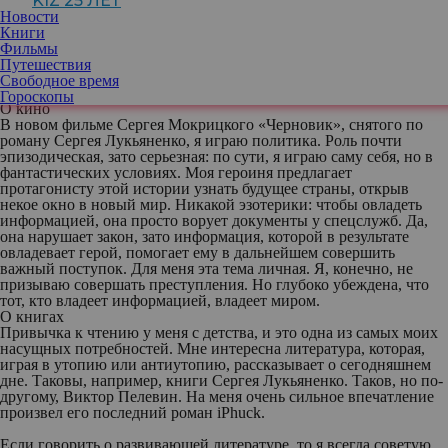
KIZ 25 ЛЕТ
зажим бесконечный. Поскольку я читала много классической
Новости
литературы, как-то наткнулась на дневники Чехова, где он
Книги
писал, что решил выжимать из себя раба по капле крови. И я
Фильмы
тоже решила отжать. На это ушло 20 лет. Конечно, когда речь
Путешествия
идет о работе над собой, все всегда происходит постепенно.
Свободное время
Главное — не рассуждать, а действовать.
Гороскопы
О кино
В новом фильме Сергея Мокрицкого «Черновик», снятого по
роману Сергея Лукьяненко, я играю политика. Роль почти
эпизодическая, зато серьезная: по сути, я играю саму себя, но в
фантастических условиях. Моя героиня предлагает
протагонисту этой истории узнать будущее страны, открыв
некое окно в новый мир. Никакой эзотерики: чтобы овладеть
информацией, она просто ворует документы у спецслужб. Да,
она нарушает закон, зато информация, которой в результате
овладевает герой, помогает ему в дальнейшем совершить
важный поступок. Для меня эта тема личная. Я, конечно, не
призываю совершать преступления. Но глубоко убеждена, что
тот, кто владеет информацией, владеет миром.
О книгах
Привычка к чтению у меня с детства, и это одна из самых моих
насущных потребностей. Мне интересна литература, которая,
играя в утопию или антиутопию, рассказывает о сегодняшнем
дне. Таковы, например, книги Сергея Лукьяненко. Таков, но по-
другому, Виктор Пелевин. На меня очень сильное впечатление
произвел его последний роман iPhuck.
Если говорить о развивающей литературе, то я всегда советую