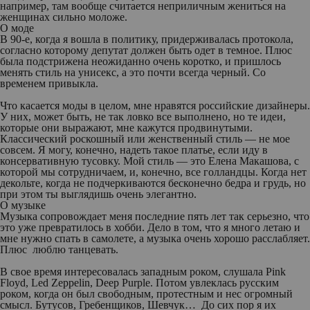
например, там вообще считается неприличным жениться на
женщинах сильно моложе.
О моде
В 90-е, когда я вошла в политику, придерживалась протокола,
согласно которому депутат должен быть одет в темное. Плюс
была подстрижена неожиданно очень коротко, и пришлось
менять стиль на унисекс, а это почти всегда черный. Со
временем привыкла.
Что касается моды в целом, мне нравятся российские дизайнеры.
У них, может быть, не так ловко все выполнено, но те идеи,
которые они выражают, мне кажутся продвинутыми.
Классический роскошный или женственный стиль — не мое
совсем. Я могу, конечно, надеть такое платье, если иду в
консервативную тусовку. Мой стиль — это Елена Макашова, с
которой мы сотрудничаем, и, конечно, все голландцы. Когда нет
декольте, когда не подчеркиваются бесконечно бедра и грудь, но
при этом ты выглядишь очень элегантно.
О музыке
Музыка сопровождает меня последние пять лет так серьезно, что
это уже превратилось в хобби. Дело в том, что я много летаю и
мне нужно спать в самолете, а музыка очень хорошо расслабляет.
Плюс люблю танцевать.
В свое время интересовалась западным роком, слушала Pink
Floyd, Led Zeppelin, Deep Purple. Потом увлеклась русским
роком, когда он был свободным, протестным и нес огромный
смысл. Бутусов, Гребенщиков, Шевчук… До сих пор я их