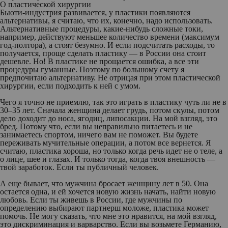
О пластической хирургии
Бьюти-индустрия развивается, у пластики появляются
альтернативы, я считаю, что их, конечно, надо использовать.
Альтернативные процедуры, какие-нибудь сложные токи,
например, действуют меньшее количество времени (максимум
год-полтора), а стоят безумно. И если подсчитать расходы, то
получается, проще сделать пластику — в России она стоит
дешевле. Но! В пластике не прощается ошибка, а все эти
процедуры гуманные. Поэтому по большому счету я
предпочитаю альтернативу. Не отрицая при этом пластической
хирургии, если подходить к ней с умом.
Чего я точно не приемлю, так это играть в пластику чуть ли не в
30–35 лет. Сначала женщина делает грудь, потом скулы, потом
дело доходит до носа, ягодиц, липосакции. На мой взгляд, это
бред. Потому что, если вы неправильно питаетесь и не
занимаетесь спортом, ничего вам не поможет. Вы будете
переживать мучительные операции, а потом все вернется. Я
считаю, пластика хороша, но только когда речь идет не о теле, а
о лице, шее и глазах. И только тогда, когда твоя внешность —
твой заработок. Если ты публичный человек.
А еще бывает, что мужчина бросает женщину лет в 50. Она
остается одна, и ей хочется новую жизнь начать, найти новую
любовь. Если ты живешь в России, где мужчины по
определению выбирают партнерш моложе, пластика может
помочь. Не могу сказать, что мне это нравится, на мой взгляд,
это дискриминация и варварство. Если вы возьмете Германию,