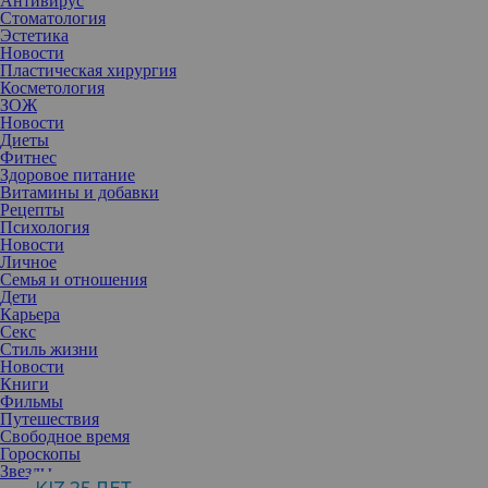
Антивирус
Стоматология
Эстетика
Новости
Пластическая хирургия
Косметология
ЗОЖ
Новости
Диеты
Фитнес
Здоровое питание
Витамины и добавки
Рецепты
Психология
Новости
Личное
Семья и отношения
Дети
Карьера
Секс
Стиль жизни
Новости
Книги
О детстве и комплексах
Фильмы
Идея менять себя, работать над собой первый раз пришла мне в
Путешествия
14 лет, когда я дошла до отчаяния. Я поняла, что у всех есть
Свободное время
какие-то мальчики, а у меня нет. У всех много друзей, а у меня
Гороскопы
нет. Все красивые, а я не очень. Все подружки звонко общаются,
Звезды
а я не могу разговаривать с людьми и вообще у меня какой-то