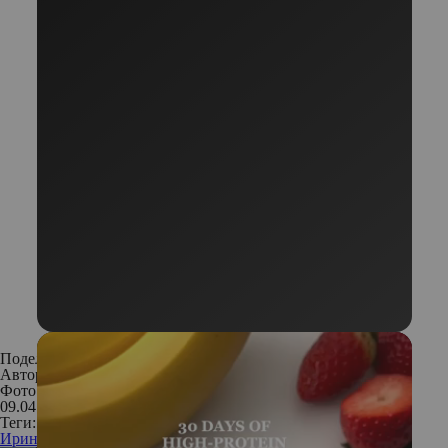
Поделиться:
Автор:
Катерина Фадеева
Фото: из личного архива Ирины Хакамады
09.04.2018
Теги:
Ирина Хакамада
знаменитости
политик
интервью