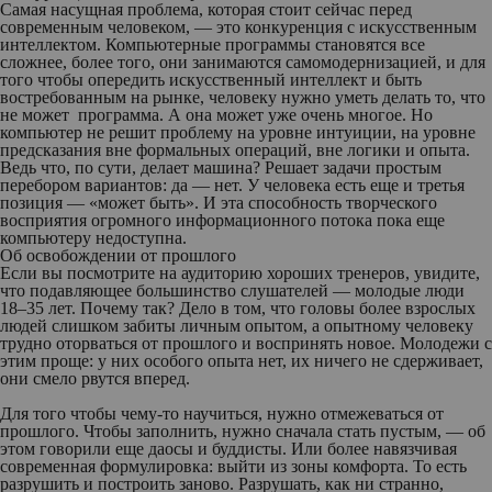
Самая насущная проблема, которая стоит сейчас перед
современным человеком, — это конкуренция с искусственным
интеллектом. Компьютерные программы становятся все
сложнее, более того, они занимаются самомодернизацией, и для
того чтобы опередить искусственный интеллект и быть
востребованным на рынке, человеку нужно уметь делать то, что
не может программа. А она может уже очень многое. Но
компьютер не решит проблему на уровне интуиции, на уровне
предсказания вне формальных операций, вне логики и опыта.
Ведь что, по сути, делает машина? Решает задачи простым
перебором вариантов: да — нет. У человека есть еще и третья
позиция — «может быть». И эта способность творческого
восприятия огромного информационного потока пока еще
компьютеру недоступна.
Об освобождении от прошлого
Если вы посмотрите на аудиторию хороших тренеров, увидите,
что подавляющее большинство слушателей — молодые люди
18–35 лет. Почему так? Дело в том, что головы более взрослых
людей слишком забиты личным опытом, а опытному человеку
трудно оторваться от прошлого и воспринять новое. Молодежи с
этим проще: у них особого опыта нет, их ничего не сдерживает,
они смело рвутся вперед.
Для того чтобы чему-то научиться, нужно отмежеваться от
прошлого. Чтобы заполнить, нужно сначала стать пустым, — об
этом говорили еще даосы и буддисты. Или более навязчивая
современная формулировка: выйти из зоны комфорта. То есть
разрушить и построить заново. Разрушать, как ни странно,