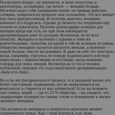
Посмотрите вокруг: на тренингах, в залах искусства, в
кинотеатрах, на выборах, где хотите — женщин больше.
Мужчина ведет себя совершенно иначе: он привык работать
схемами, опираться на прошлое свое положение. Это все мешает
ему быть прогрессивным. И поэтому, конечно, женщина
начинает его подрезать. Однако до бизнеса эта тенденция еще
толком не докатилась. Поэтому руководящие позиции для
женщин вроде как есть, но при этом наблюдается
дискриминация даже по доходам. Косвенная, но во всех
областях. Женщина и мужчина с одними и теми же
компетенциями, талантом, на одной и той же позиции не равны.
Общество женщине пытается заплатить меньше, а мужчине —
порой больше, чем он заслуживает. Я даже на себе это чувствую,
когда, например, торгуюсь по поводу издания книги или веду
переговоры с тренинговыми агентствами, когда назначаю
гонорар для своих лекций. Несмотря на то что я человек
публичный, ощущаю эту подсознательную дискриминацию:
«Баба есть баба».
Но если абстрагироваться от бизнеса, то в реальной жизни кто
более счастливый, подвижный, кто не зацикливается на
комплексах и старается от них избавиться? Если вы возьмете
срез умных людей — где-то 25 % общества, – вы увидите, что
лидирующие позиции по такому стилю и отношению к жизни
занимает женщина.
Эта активность женщины и инертность мужчины меняют
современную семью. Как с этим бороться, я не знаю.