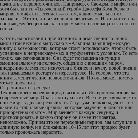
начинать с первоисточников. Например, с Лао-цзы, с мифов или
хотя бы с книги «Тысячеликий герой» Джозефа Кэмпбелла о
мировых мифах и легендах — о том, какие смыслы в них
заложены. Это то, что я читаю и перечитываю. И это книги по-
настоящему бесценные, к которым можно возвращаться снова и
снова.
Кстати, на основании прочитанного и осмысленного лично
мной этой весной я выпускаю в «Альпина паблишер» новую
книгу о возможностях, которые стоит использовать, чтобы быть
успешным в непредсказуемых и турбулентных условиях. То есть
таких, как сегодняшние. Она будет посвящена интуиции,
эмоциональному интеллекту, общению с внешним миром,
внедрению элементов искусства в бизнес и началу новой жизни,
так называемым рестарту и перезагрузке. Не говорю, что эта
книга заменит чтение первоисточников. Но она может помочь
что-то прояснить.
О тренингах и тренерах
Технологическая революция, связанная с Интернетом, взорвала
современный мир. Она заглотнула всех. Все почувствовали, что
они живут в другой реальности. И тут уже нельзя надеяться на
какие-то стабильные правила, которые выучены в юности или
приобретены опытом. Мир меняется каждую секунду, и
прогнозировать, в какую сторону он изменится завтра,
невозможно. Причем это не переходный период, мы вступили в
длинную волну, и в ближайшие 10–15 лет этот процесс будет
только продолжать нарастать.