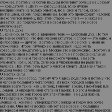
сложнее, поэтому из богов индусы почитают больше не Брахму
— созидателя, а Шиву — разрушителя. Мир нужно
воспринимать не только опытом, но и своим телом, своей
интуицией, своим подсознанием. Если это происходит, человек
легко учится новому, при этом старое — опыт — никуда не
девается. Но подключается в новом качестве и это новое
обслуживает.
О теле и духе
Я, конечно, за то, что в здоровом теле — здоровый дух. Но тем
не менее считаю, что физическая культура и спорт — это одно, а
философия — другое. Поэтому отношения с йогой у меня не
сложились. Чтобы глубоко ею заниматься, надо жить
совершенно по-другому, а в Москве это невозможно. Поэтому в
определенный момент я заменила йогу на профессиональный
пилатес с личным тренером высокого уровня. Там есть
элементы йоги, балета, фитнеса и упражнения на развитие
баланса. При этом речь идет о чистом спорте. Для меня такой
подход более органичен.
О местах силы
Москва — мой город, потому что я здесь родилась и потому что
я человек большого мегаполиса. Из всех городов мира мне
ближе всего такие, как Бангкок, Гонконг, Токио, Нью-Йорк или
Лондон. В определенной степени Париж. Но его я больше
рассматриваю как город для впечатлений, а не для жизни.
О гендерных стереотипах
Женщина, конечно, утверждается с каждым годом все более
активно. Она легче воспринимает все новое и с большим
интересом обучается, у нее нет лишних честолюбивых барьеров.