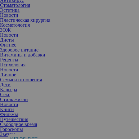
Антивирус
Стоматология
Эстетика
Новости
Пластическая хирургия
Косметология
ЗОЖ
Новости
Диеты
Фитнес
Здоровое питание
Витамины и добавки
Рецепты
Психология
Новости
Личное
Семья и отношения
Дети
Карьера
Секс
Осень — это время, когда наш гардероб превращается в уютное
Стиль жизни
укрытие, и джинсы становятся одной из главных составляющих
Новости
любого образа.
Книги
В 2024 году мы вновь видим трансформацию этого элемента
Фильмы
гардероба. Джинсы остаются вне времени и очень устойчивы к
Путешествия
трендам. Некоторые фасоны, такие как оверсайз и буткат,
Свободное время
остаются популярными. Они создают непринужденный образ и
Гороскопы
легко сочетаются с различными элементами гардероба.
Звезды
Брюки-карго и мешковатые джинсы с низкой посадкой были