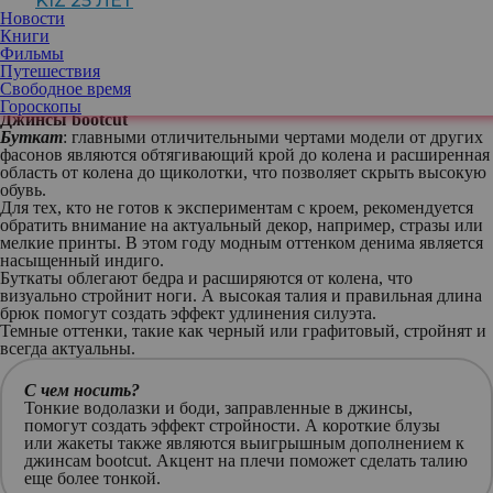
KIZ 25 ЛЕТ
популярны в прошлом году и продолжают оставаться
Новости
актуальными.
Книги
Существуют уникальные отделки, такие как коричневый деним
Фильмы
и смелые анималистические принты, помимо стандартных
Путешествия
синих. Леопардовые джинсы стали особенно популярны в
Свободное время
последние месяцы.
Гороскопы
Джинсы bootcut
Буткат
: главными отличительными чертами модели от других
фасонов являются обтягивающий крой до колена и расширенная
область от колена до щиколотки, что позволяет скрыть высокую
обувь.
Для тех, кто не готов к экспериментам с кроем, рекомендуется
обратить внимание на актуальный декор, например, стразы или
мелкие принты. В этом году модным оттенком денима является
насыщенный индиго.
Буткаты облегают бедра и расширяются от колена, что
визуально стройнит ноги. А высокая талия и правильная длина
брюк помогут создать эффект удлинения силуэта.
Темные оттенки, такие как черный или графитовый, стройнят и
всегда актуальны.
С чем носить?
Тонкие водолазки и боди, заправленные в джинсы,
помогут создать эффект стройности. А короткие блузы
или жакеты также являются выигрышным дополнением к
джинсам bootcut. Акцент на плечи поможет сделать талию
еще более тонкой.