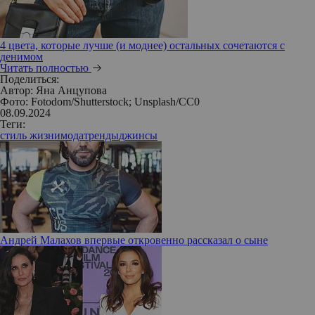
4 цвета, которые лучше (и моднее) остальных сочетаются с
денимом
Читать полностью
Поделиться:
Автор:
Яна Анцупова
Фото: Fotodom/Shutterstock; Unsplash/СС0
08.09.2024
Теги:
стиль жизни
мода
тренды
джинсы
Андрей Малахов впервые откровенно рассказал о сыне