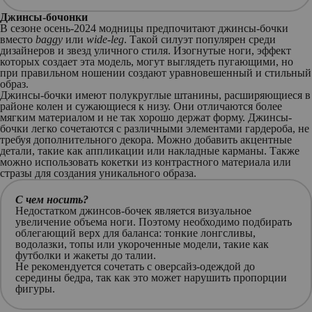
Джинсы-бочонки
В сезоне осень-2024 модницы предпочитают джинсы-бочки
вместо
baggy
или
wide-leg
. Такой силуэт популярен среди
дизайнеров и звезд уличного стиля. Изогнутые ноги, эффект
которых создает эта модель, могут выглядеть пугающими, но
при правильном ношении создают уравновешенный и стильный
образ.
Джинсы-бочки имеют полукруглые штанины, расширяющиеся в
районе колен и сужающиеся к низу. Они отличаются более
мягким материалом и не так хорошо держат форму. Джинсы-
бочки легко сочетаются с различными элементами гардероба, не
требуя дополнительного декора. Можно добавить акцентные
детали, такие как аппликации или накладные карманы. Также
можно использовать кокетки из контрастного материала или
стразы для создания уникального образа.
С чем носить?
Недостатком джинсов-бочек является визуальное
увеличение объема ноги. Поэтому необходимо подбирать
облегающий верх для баланса: тонкие лонгсливы,
водолазки, топы или укороченные модели, такие как
футболки и жакеты до талии.
Не рекомендуется сочетать с оверсайз-одеждой до
середины бедра, так как это может нарушить пропорции
фигуры.