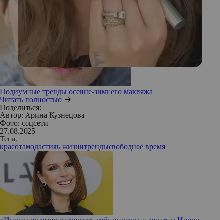
Подиумные тренды осенне-зимнего макияжа
Читать полностью
Поделиться:
Автор:
Арина Кузнецова
Фото: соцсети
27.08.2025
Теги:
красота
мода
стиль жизни
тренды
свободное время
«Иногда полезно разрешить себе ничего не делать»: Ирина