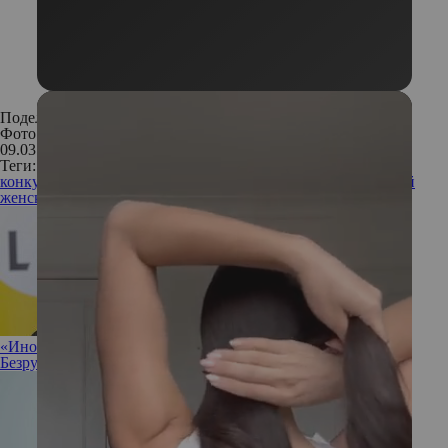
Поделиться:
Фото: Legion Media
09.03.2017
Теги:
конкурс
розыгрыш
конкурс репостов
8 марта
Международный
женский день
«Иногда полезно разрешить себе ничего не делать»: Ирина
Безрукова не против прокрастинации