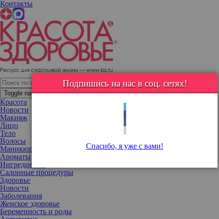
Контакты
Конкурс "Смартфон к 8 Марта". Выиграйте стильный гаджет!
Конкурс "Смартфон к 8 Марта"
Друзья!
Подпишись на нас в соц. сетях!
В честь только что завершившегося Международного женского
Toggle navigation
дня 8 Марта в нашей группе в социальной сети facebook мы
Красота
запустили конкурс репостов* с совершенно роскошным
Новости
подарком. У вас есть возможность выиграть мощный и
Макияж
стильный смартфон Micromax Bolt Juice (Q3551), который
Лицо
станет отличным подарком себе или близким.
Тело
Волосы
Спасибо, я уже с вами!
Маникюр
Ароматы
Ингредиенты
Салонные процедуры
Здоровье
Новости
Заболевания
Женское здоровье
Беременность и роды