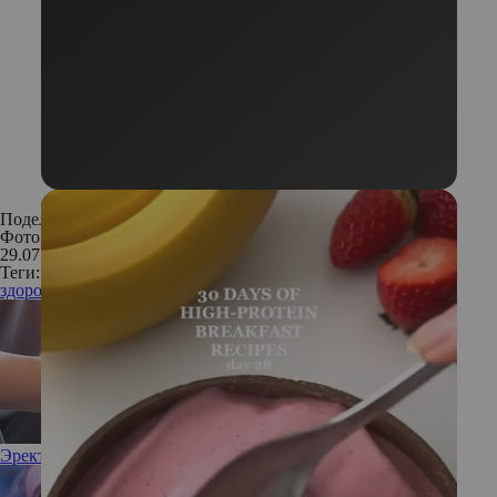
Поделиться:
Фото: Shutterstock; архив
29.07.2020
Теги:
здоровье
Эректильная дисфункция: кому, когда и что может помочь