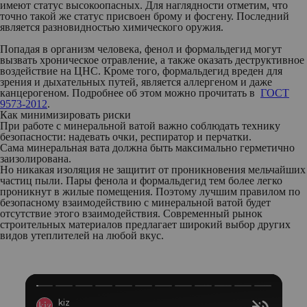
имеют статус высокоопасных. Для наглядности отметим, что
точно такой же статус присвоен брому и фосгену. Последний
является разновидностью химического оружия.
Попадая в организм человека, фенол и формальдегид могут
вызвать хроническое отравление, а также оказать деструктивное
воздействие на ЦНС. Кроме того, формальдегид вреден для
зрения и дыхательных путей, является аллергеном и даже
канцерогеном. Подробнее об этом можно прочитать в
ГОСТ
9573-2012
.
Как минимизировать риски
При работе с минеральной ватой важно соблюдать технику
безопасности: надевать очки, респиратор и перчатки.
Сама минеральная вата должна быть максимально герметично
заизолирована.
Но никакая изоляция не защитит от проникновения мельчайших
частиц пыли. Пары фенола и формальдегид тем более легко
проникнут в жилые помещения. Поэтому лучшим правилом по
безопасному взаимодействию с минеральной ватой будет
отсутствие этого взаимодействия. Современный рынок
строительных материалов предлагает широкий выбор других
видов утеплителей на любой вкус.