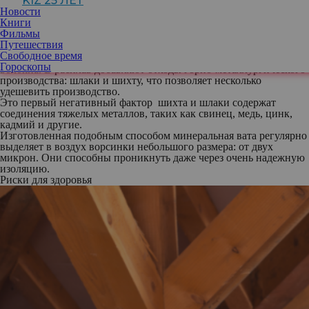
KIZ 25 ЛЕТ
Материал изготавливают из натурального сырья, точнее –
Новости
горной породы. Это позволяет производителям утверждать, что
Книги
продукт экологически чист, следовательно, совершенно
Фильмы
безопасен для здоровья. Но это далеко не так.
Путешествия
Как изготавливают минеральную вату
Свободное время
В процессе горная порода расплавляется и вытягивается в
Гороскопы
волокна. В расплав добавляют отходы горно-металлургического
производства: шлаки и шихту, что позволяет несколько
удешевить производство.
Это первый негативный фактор шихта и шлаки содержат
соединения тяжелых металлов, таких как свинец, медь, цинк,
кадмий и другие.
Изготовленная подобным способом минеральная вата регулярно
выделяет в воздух ворсинки небольшого размера: от двух
микрон. Они способны проникнуть даже через очень надежную
изоляцию.
Риски для здоровья