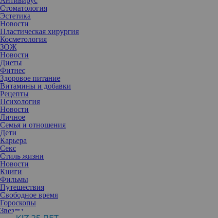
Антивирус
Стоматология
Эстетика
Новости
Пластическая хирургия
Косметология
ЗОЖ
Новости
Диеты
Фитнес
Здоровое питание
Витамины и добавки
Рецепты
Психология
Новости
Личное
Семья и отношения
Дети
Карьера
Секс
Еще несколько лет назад мало кто думал об экологичности
Стиль жизни
материалов, но сегодня эта тема актуальна. Рассказываем, что
Новости
точно нужно исключить при ремонте и строительстве – это
Книги
может испортить ваше здоровье.
Фильмы
Во время пандемии многие стали делать ремонт – готовить дома
Путешествия
к холодному времени года. Утеплитель – неотъемлемый элемент
Свободное время
в современном доме, как в частном, так и в многоквартирном.
Гороскопы
Сегодня для этих целей широко применяется минеральная вата.
Звезды