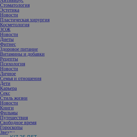
Антивирус
Стоматология
Эстетика
Новости
Пластическая хирургия
Косметология
ЗОЖ
Новости
Диеты
Фитнес
Здоровое питание
Витамины и добавки
Рецепты
Психология
Новости
Личное
Семья и отношения
Дети
Карьера
Секс
Ностальгические тренды родом из нулевых не имеют ни
Стиль жизни
малейшего намерения покидать нас и в следующем году.
Новости
Многие стилисты уже сейчас предрекают, что в январе появится
Книги
тренд в сумках и небольших кожаных аксессуарах — изделия в
Фильмы
технике пэчворк, которые многим напомнят о популярной
Путешествия
эстетике Y2K. Рассказываем, на какие модели стоит
Свободное время
обратить внимание.
Гороскопы
Если вы давно планировали обновить сумку и найти свой
Звезды
идеальный вариант на каждый день или для вечернего выхода,