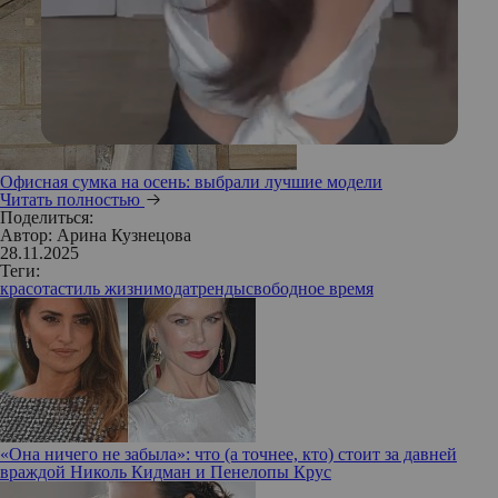
Офисная сумка на осень: выбрали лучшие модели
Читать полностью
Поделиться:
Автор:
Арина Кузнецова
28.11.2025
Теги:
красота
стиль жизни
мода
тренды
свободное время
«Она ничего не забыла»: что (а точнее, кто) стоит за давней
враждой Николь Кидман и Пенелопы Крус