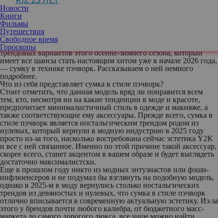
KIZ 25 ЛЕТ
сегодняшняя Черная пятница или предстоящие праздники
Новости
имеют все шансы стать отличным поводом для ее приобретения
Книги
или хотя бы добавления в ваш вишлист. А в том случае, если вы
Фильмы
никак не можете определиться с тем, какую модель и какой
Путешествия
оттенок вам бы хотелось видеть в качестве нового аксессуара
Свободное время
для вашего гардероба, предлагаем рассмотреть один из самых
Гороскопы
трендовых вариантов этого осенне-зимнего сезона, который
имеет все шансы стать настоящим хитом уже в начале 2026 года,
— сумку в технике пэчворк. Рассказываем о ней немного
подробнее.
Что из себя представляет сумка в стиле пэчворк?
Стоит отметить, что данная модель вряд ли понравится всем
тем, кто, несмотря ни на какие тенденции в моде и красоте,
предпочитает минималистичный стиль в одежде и макияже, а
также соответствующие ему аксессуары. Прежде всего, сумка в
стиле пэчворк является ностальгическим трендом родом из
нулевых, который вернули в модную индустрию в 2025 году
просто из-за того, насколько востребована сейчас эстетика Y2K
и все с ней связанное. Именно по этой причине такой аксессуар,
скорее всего, станет акцентом в вашем образе и будет выглядеть
достаточно максималистски.
Еще в прошлом году никто из модных энтузиастов или фэшн-
инфлюенсеров и не подумал бы взглянуть на подобную модель,
однако в 2025-м в моду вернулись столько ностальгических
трендов из девяностых и нулевых, что сумка в стиле пэчворк
отлично вписывается в современную актуальную эстетику. Из-за
этого у брендов почти любого калибра, от бюджетного масс-
маркета до самого дорогого люкса, все чаще можно найти