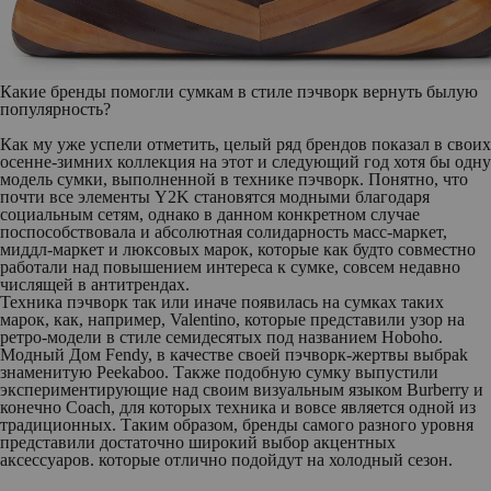
Какие бренды помогли сумкам в стиле пэчворк вернуть былую
популярность?
Как му уже успели отметить, целый ряд брендов показал в своих
осенне-зимних коллекция на этот и следующий год хотя бы одну
модель сумки, выполненной в технике пэчворк. Понятно, что
почти все элементы Y2K становятся модными благодаря
социальным сетям, однако в данном конкретном случае
поспособствовала и абсолютная солидарность масс-маркет,
миддл-маркет и люксовых марок, которые как будто совместно
работали над повышением интереса к сумке, совсем недавно
числящей в антитрендах.
Техника пэчворк так или иначе появилась на сумках таких
марок, как, например, Valentino, которые представили узор на
ретро-модели в стиле семидесятых под названием Hoboho.
Модный Дом Fendy, в качестве своей пэчворк-жертвы выбраk
знаменитую Peekaboo. Также подобную сумку выпустили
экспериментирующие над своим визуальным языком Burberry и
конечно Coach, для которых техника и вовсе является одной из
традиционных. Таким образом, бренды самого разного уровня
представили достаточно широкий выбор акцентных
аксессуаров. которые отлично подойдут на холодный сезон.