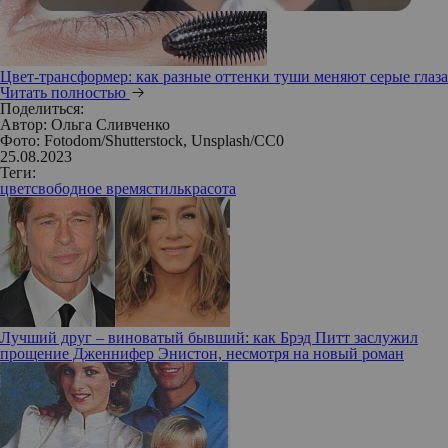
Цвет-трансформер: как разные оттенки туши меняют серые глаза
Читать полностью
Поделиться:
Автор:
Ольга Сливченко
Фото: Fotodom/Shutterstock, Unsplash/СС0
25.08.2023
Теги:
цвет
свободное время
стиль
красота
Лучший друг – виноватый бывший: как Брэд Питт заслужил
прощение Дженнифер Энистон, несмотря на новый роман