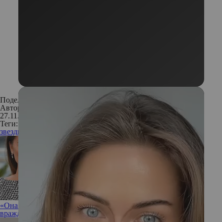
Поделиться:
Автор:
Фото: Instagram
27.11.2017
Теги:
звезды
онкология
рак
смерть
знаменитости
«Она ничего не забыла»: что (а точнее, кто) стоит за давней
враждой Николь Кидман и Пенелопы Крус