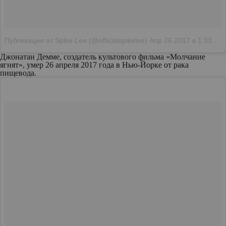
Публикация от Spike Lee (@officialspikelee)
Апр 26 2017 в 1:33 PDT
Джонатан Демме, создатель культового фильма «Молчание
ягнят», умер 26 апреля 2017 года в Нью-Йорке от рака
пищевода.