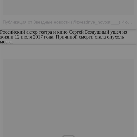
Публикация от Звездные новости (@zvezdnye_novosti___)
Июл 13 2017 в 4:18 PDT
Российский актер театра и кино Сергей Бездушный ушел из
жизни 12 июля 2017 года. Причиной смерти стала опухоль
мозга.