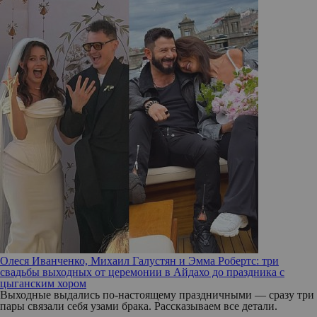
Олеся Иванченко, Михаил Галустян и Эмма Робертс: три
свадьбы выходных от церемонии в Айдахо до праздника с
цыганским хором
Выходные выдались по-настоящему праздничными — сразу три
пары связали себя узами брака. Рассказываем все детали.