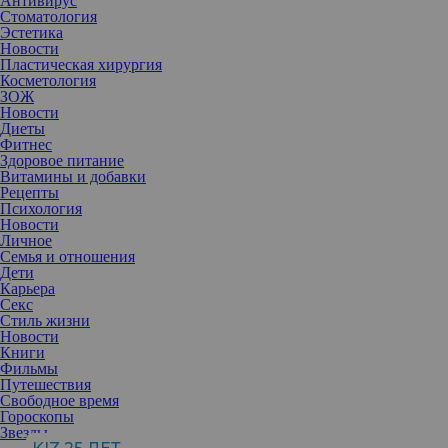
Антивирус
Стоматология
Эстетика
Новости
Пластическая хирургия
Косметология
ЗОЖ
Новости
Диеты
Фитнес
Здоровое питание
Витамины и добавки
Рецепты
Психология
Новости
Личное
Семья и отношения
Дети
Публикация от Dmitri Hvorostovsky (@hvorostovsky)
Ноя 22 2017 в 12:11 PST
Карьера
Секс
Стиль жизни
22 ноября известный оперный певец Дмитрий Хворостовский,
Новости
после двух лет безуспешной борьбы с опухолью мозга, умер в
Книги
Лондоне.
Фильмы
Путешествия
Свободное время
Гороскопы
Звезды