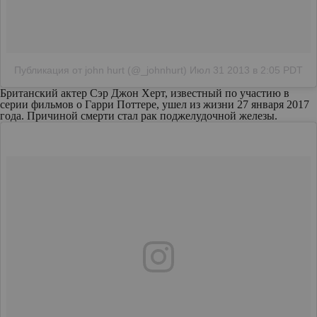
Публикация от john hurt (@_johnhurt)
Июл 31 2013 в 2:05 PDT
Британский актер Сэр Джон Херт, известный по участию в
серии фильмов о Гарри Поттере, ушел из жизни 27 января 2017
года. Причиной смерти стал рак поджелудочной железы.