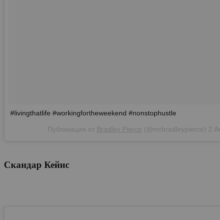
#livingthatlife #workingfortheweekend #nonstophustle
Публикация от
Bradley Pierce
(@mrbradleypierce)
2 А
Скандар Кейнс