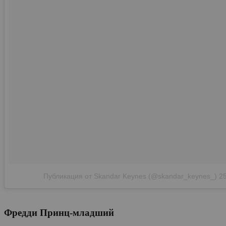
Публикация от Skandar Keynes (@skandar_keynes_)
2
Фредди Принц-младший