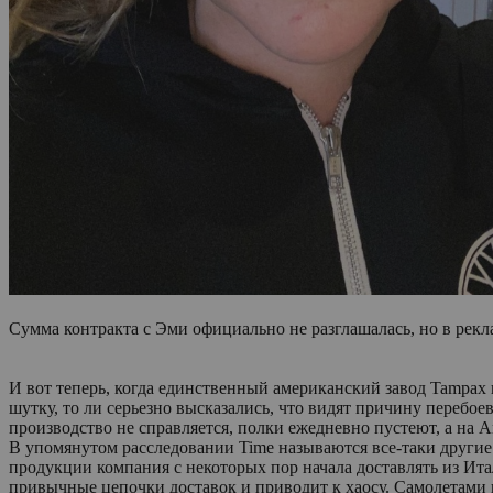
Сумма контракта с Эми официально не разглашалась, но в рекл
И вот теперь, когда единственный американский завод Tampax 
шутку, то ли серьезно высказались, что видят причину перебо
производство не справляется, полки ежедневно пустеют, а на
В упомянутом расследовании Time называются все-таки другие
продукции компания с некоторых пор начала доставлять из Ита
привычные цепочки доставок и приводит к хаосу. Самолетами п