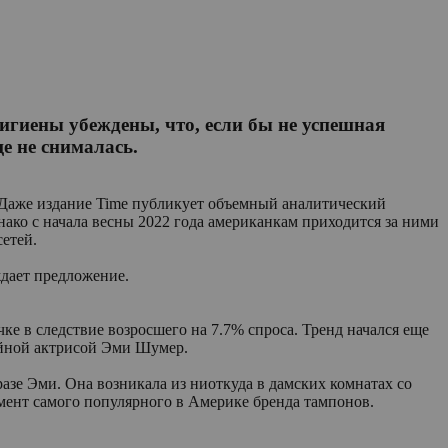
гигиены убеждены, что, если бы не успешная
е не снималась.
. Даже издание Time публикует объемный аналитический
ако с начала весны 2022 года американкам приходится за ними
етей.
ждает предложение.
е в следствие возросшего на 7.7% спроса. Тренд начался еще
дийной актрисой Эми Шумер.
азе Эми. Она возникала из ниоткуда в дамских комнатах со
мент самого популярного в Америке бренда тампонов.