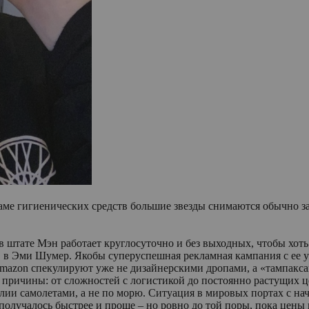
аме гигиенических средств большие звезды снимаются обычно за
в штате Мэн работает круглосуточно и без выходных, чтобы хоть
ев в Эми Шумер. Якобы суперуспешная рекламная кампания с ее у
 Amazon спекулируют уже не дизайнерскими дропами, а «тампакс
 причины: от сложностей с логистикой до постоянно растущих це
лии самолетами, а не по морю. Ситуация в мировых портах с нач
олучалось быстрее и проще – но ровно до той поры, пока цены н