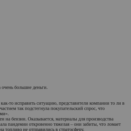
 очень большие деньги.
 как-то исправить ситуацию, представители компании то ли в
частием так подстегнула покупательский спрос, что
ами».
н на бензин. Оказывается, материалы для производства
ала пандемии откровенно тяжелая – они забиты, что ломает
а топливо не отправились в стратосферу.