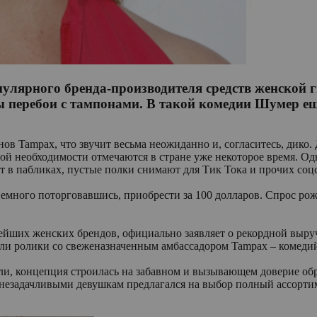
пулярного бренда-производителя средств женской 
бы перебои с тампонами. В такой комедии Шумер ещ
ов Tampax, что звучит весьма неожиданно и, согласитесь, дико
й необходимости отмечаются в стране уже некоторое время. Одн
т в пабликах, пустые полки снимают для Тик Тока и прочих соцс
емного поторговавшись, приобрести за 100 долларов. Спрос ро
ейших женских брендов, официально заявляет о рекордной выручк
лькали ролики со свеженазначенным амбассадором Tampax – коме
ли, концепция строилась на забавном и вызывающем доверие обр
 незадачливыми девушкам предлагался на выбор полный ассорти