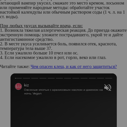
летающий вампир укусил, смажьте это место кремом, лосьоном
или применяйте народные методы: обработайте участок
настойкой календулы или обычным раствором соды (1 ч. л. на 1
ст. воды).
При любых укусах вызывайте врача, если:
1. Возникла тяжелая аллергическая реакция. До приезда окажите
экстренную помощь: уложите пострадавшего, укрой те и дайте
антигистаминное средство.
2. В месте укуса усиливается боль, появился отек, краснота,
температура тела выше 37.
3. Если ужалило больше 10 пчел или ос.
4. Если насекомое ужалило в рот, горло, веко или глаз.
Читайте также:
Чем опасен клещ, и как от него защититься?