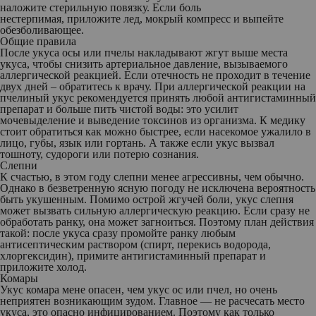
наложите стерильную повязку. Если боль
нестерпимая, приложите лед, мокрый компресс и выпейте
обезболивающее.
Общие правила
После укуса осы или пчелы накладывают жгут выше места
укуса, чтобы снизить артериальное давление, вызываемого
аллергической реакцией. Если отечность не проходит в течение
двух дней – обратитесь к врачу. При аллергической реакции на
пчелиный укус рекомендуется принять любой антигистаминный
препарат и больше пить чистой воды: это усилит
мочевыделение и выведение токсинов из организма. К медику
стоит обратиться как можно быстрее, если насекомое ужалило в
лицо, губы, язык или гортань. А также если укус вызвал
тошноту, судороги или потерю сознания.
Слепни
К счастью, в этом году слепни менее агрессивны, чем обычно.
Однако в безветренную ясную погоду не исключена вероятность
быть укушенным. Помимо острой жгучей боли, укус слепня
может вызвать сильную аллергическую реакцию. Если сразу не
обработать ранку, она может загноиться. Поэтому план действия
такой: после укуса сразу промойте ранку любым
антисептическим раствором (спирт, перекись водорода,
хлоргексидин), примите антигистаминный препарат и
приложите холод.
Комары
Укус комара мене опасен, чем укус ос или пчел, но очень
неприятен возникающим зудом. Главное — не расчесать место
укуса, это опасно инфицированием. Поэтому как только