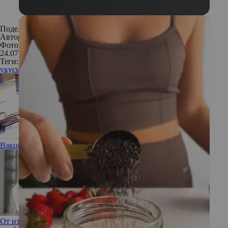
Поделиться:
Автор:
Елена Смирнова
Фото: Pxabay
24.07.2019
Теги:
укусы насекомых
Вакцинация против гриппа
От избегания до соперничества: разбираем 6 стилей