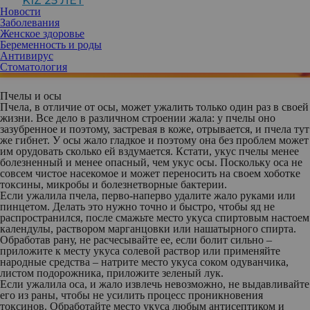
KIZ 25 ЛЕТ
Новости
Заболевания
Женское здоровье
Беременность и роды
Антивирус
Стоматология
Пчелы и осы
Пчела, в отличие от осы, может ужалить только один раз в своей
жизни. Все дело в различном строении жала: у пчелы оно
зазубренное и поэтому, застревая в коже, отрывается, и пчела тут
же гибнет. У осы жало гладкое и поэтому она без проблем может
им орудовать сколько ей вздумается. Кстати, укус пчелы менее
болезненный и менее опасный, чем укус осы. Поскольку оса не
совсем чистое насекомое и может переносить на своем хоботке
токсины, микробы и болезнетворные бактерии.
Если ужалила пчела
, перво-наперво удалите жало руками или
пинцетом. Делать это нужно точно и быстро, чтобы яд не
распространился, после смажьте место укуса спиртовым настоем
календулы, раствором марганцовки или нашатырного спирта.
Обработав рану, не расчесывайте ее, если болит сильно –
приложите к месту укуса солевой раствор или применяйте
народные средства – натрите место укуса соком одуванчика,
листом подорожника, приложите зеленый лук.
Если ужалила оса
, и жало извлечь невозможно, не выдавливайте
его из раны, чтобы не усилить процесс проникновения
токсинов. Обработайте место укуса любым антисептиком и