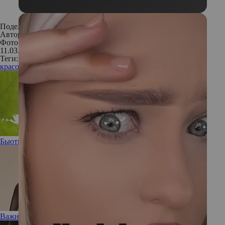
Поделиться:
Автор:
Наталия Филипченко
Фото: Архивы пресс-служб
11.03.2019
Теги:
красота
внешность
бьюти-новинки
косметика
Бьюти-помощник: новая эссенция Vinoperfect от Caudalie
Важный вопрос: Нужен ли вашей коже тоник?