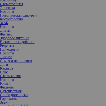
Антивирус
Стоматология
Эстетика
Новости
Пластическая хирургия
Косметология
ЗОЖ
Новости
Диеты
Фитнес
Здоровое питание
Витамины и добавки
Рецепты
Психология
Новости
Личное
Семья и отношения
Дети
Карьера
Секс
Стиль жизни
Новости
Книги
Фильмы
Путешествия
Свободное время
Гороскопы
Звезды
Три оттенка (черный, синий, вишневый) - делают глаза яркими,