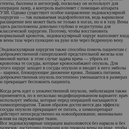
стенты, баллоны и ангиограф, поскольку он использует для
операции лазер, а контроль выполняет с помощью аппарата
УЗИ. Однако существует особое направление эндоваскулярной
хирургии — так называемая эндофлебология, ведь варикозное
расширение вен может быть не только в ногах, но и в тазу. Вены
здесь расположены довольно глубоко и недоступны для
классической хирургии. Поэтому, чтобы восстановить
нормальный кровоток, эндоваскулярный хирург выполняет вход
в вены таза через пункцию на руке или через бедренную вену.
Эндоваскулярная хирургия также способна помочь пациентам с
доброкачественной гиперплазией предстательной железы или
миомой матки: в этом случае задача врача — убрать из
кровотока те сосуды, которые кровоснабжают опухоль. Для
этого хирург заходит в сосуды опухоли и вводит в него эмболы
– шарики, блокирующие движение крови. Лишаясь питания,
доброкачественная опухоль постепенно уменьшается в размерах
и прекращает беспокоить пациента.
Когда речь идет о злокачественной опухоли, эмболизация также
применяется, но в несколько модифицированном варианте: врач
использует эмболы, которые перед операцией насыщаются
химиопрепаратом. Таким образом достигаются два эффекта:
сосуды опухоли прекращают ее питать, а химиопрепарат
действует непосредственно на новообразование, минимально
влияя на окружающие ткани.
Все эндоваскулярные операции выполняются без наркоза и без
разрезов: достаточно пункции или прокола вены на руке, чтобы