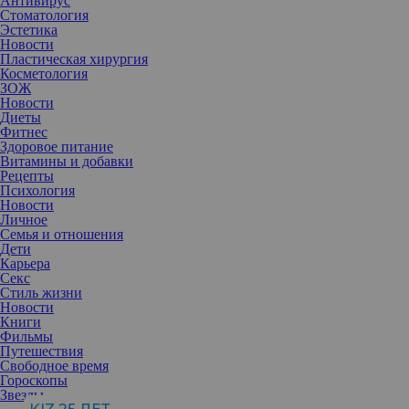
Антивирус
Стоматология
Эстетика
Новости
Пластическая хирургия
Косметология
ЗОЖ
Новости
Диеты
Фитнес
Здоровое питание
Витамины и добавки
Рецепты
Психология
Новости
Личное
Семья и отношения
Дети
Карьера
Сосуды (как и все органы) реагируют на любое заболевание. Но
Секс
иногда, чтобы решить проблему, им необходима и хирургическая
Стиль жизни
помощь. О том, как проникают внутрь сосуда и выполняют
Новости
необходимые вмешательства при помощи эндоваскулярной
Книги
хирургии, рассказывает эксперт.
Фильмы
Путешествия
Свободное время
Гороскопы
Звезды
Станислав Винцковский
, врач-сосудистый