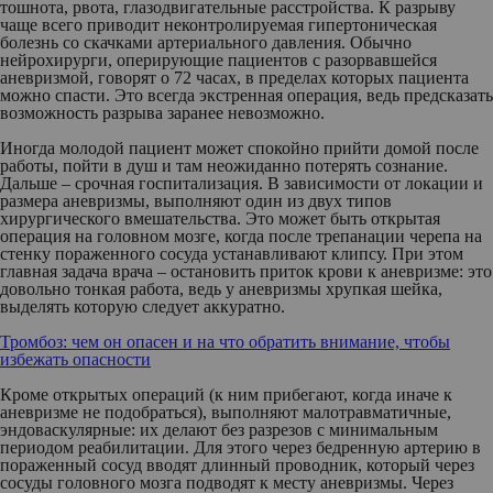
тошнота, рвота, глазодвигательные расстройства. К разрыву
чаще всего приводит неконтролируемая гипертоническая
болезнь со скачками артериального давления. Обычно
нейрохирурги, оперирующие пациентов с разорвавшейся
аневризмой, говорят о 72 часах, в пределах которых пациента
можно спасти. Это всегда экстренная операция, ведь предсказать
возможность разрыва заранее невозможно.
Иногда молодой пациент может спокойно прийти домой после
работы, пойти в душ и там неожиданно потерять сознание.
Дальше – срочная госпитализация. В зависимости от локации и
размера аневризмы, выполняют один из двух типов
хирургического вмешательства. Это может быть открытая
операция на головном мозге, когда после трепанации черепа на
стенку пораженного сосуда устанавливают клипсу. При этом
главная задача врача – остановить приток крови к аневризме: это
довольно тонкая работа, ведь у аневризмы хрупкая шейка,
выделять которую следует аккуратно.
Тромбоз: чем он опасен и на что обратить внимание, чтобы
избежать опасности
Кроме открытых операций (к ним прибегают, когда иначе к
аневризме не подобраться), выполняют малотравматичные,
эндоваскулярные: их делают без разрезов с минимальным
периодом реабилитации. Для этого через бедренную артерию в
пораженный сосуд вводят длинный проводник, который через
сосуды головного мозга подводят к месту аневризмы. Через