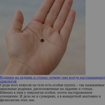
Родинки на ладонях и стопах: почему они всегда настораживают
онкологов
Среди всех невусов на теле есть особая группа – так называемые
акральные родинки, расположенные на ладонях и стопах.
Именно к ним у онкологов особое, почти настороженное
отношение. И дело не в суевериях, а в конкретной анатомии и
физиологии этих зон.