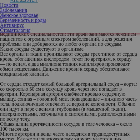
KIZ 25 ЛЕТ
хирург
Новости
Заболевания
Женское здоровье
Беременность и роды
Эндоваскулярная (внутрисосудистая)
Антивирус
хирургия отличается от привычных
Стоматология
медицинских специальностей: эти врачи занимаются лечением
пациентов с огромным спектром заболеваний, а для решения
проблемы они добираются до любого органа по сосудам.
Какие сосуды существуют в организме
Все органы и ткани пронизывают сосуды трех типов: от сердца
кровь, обогащенная кислородом, течет по артериям, к сердцу
— по венам, а два миллиона тонких капилляров производят
обмен веществами. Движение крови к сердцу обеспечивают
специальные клапаны.
От сердца отходит самый большой артериальный сосуд – аорта:
со скоростью 50 см в секунду кровь через нее попадает в
артерии. Коронарная артерия снабжает кровью сердечную
мышцу, сонная – головной мозг, подвздошные – нижнюю часть
тела, подключичные отвечают за верхние конечности. Обычно
они идут в паре с венами: глубокими (в мышечной ткани),
поверхностными, легочными и системными, расположенными
по всему телу.
Общая длина протяженности сосудов в теле человека – около
100 тысяч км.
Многие артерии и вены часто находятся в труднодоступных
местах. Как же эндоваскулярному хирургу удается в них