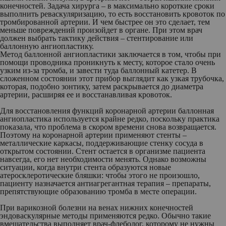
конечностей. Задача хирурга – в максимально короткие сроки
выполнить реваскуляризацию, то есть восстановить кровоток по
тромбированной артерии. И чем быстрее он это сделает, тем
меньше повреждений произойдет в органе. При этом врач
должен выбрать тактику действия – стентирование или
баллонную ангиопластику.
Метод баллонной ангиопластики заключается в том, чтобы при
помощи проводника проникнуть к месту, которое стало очень
узким из-за тромба, и завести туда баллонный катетер. В
сложенном состоянии этот прибор выглядит как узкая трубочка,
которая, подобно зонтику, затем раскрывается до диаметра
артерии, расширяя ее и восстанавливая кровоток.
Для восстановления функций коронарной артерии баллонная
ангиопластика используется крайне редко, поскольку практика
показала, что проблема в скором времени снова возвращается.
Поэтому на коронарной артерии применяют стенты –
металлические каркасы, поддерживающие стенку сосуда в
открытом состоянии. Стент остается в организме пациента
навсегда, его нет необходимости менять. Однако возможны
ситуации, когда внутри стента образуются новые
атеросклеротические бляшки: чтобы этого не произошло,
пациенту назначается антиагрегантная терапия – препараты,
препятствующие образованию тромба в месте операции.
При варикозной болезни на венах нижних конечностей
эндоваскулярные методы применяются редко. Обычно такие
вмешательства выполняет врач-флеболог, которому не нужны