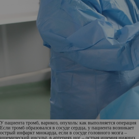
У пациента тромб, варикоз, опухоль: как выполняется операция
Если тромб образовался в сосуде сердца, у пациента возникает
острый инфаркт миокарда, если в сосуде головного мозга –
ишемический инсульт, в артериях ног – острая ишемия нижних