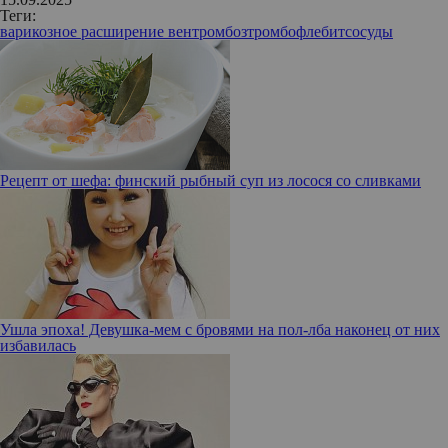
Теги:
варикозное расширение вен
тромбоз
тромбофлебит
сосуды
Рецепт от шефа: финский рыбный суп из лосося со сливками
Ушла эпоха! Девушка-мем с бровями на пол-лба наконец от них
избавилась