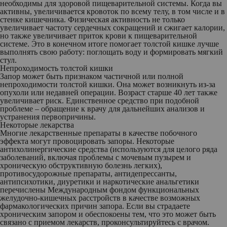
необходимы для здоровой пищеварительной системы. Когда вы
активны, увеличивается кровоток по всему телу, в том числе и в
стенке кишечника. Физическая активность не только
увеличивает частоту сердечных сокращений и сжигает калории,
но также увеличивает приток крови к пищеварительной
системе. Это в конечном итоге помогает толстой кишке лучше
выполнять свою работу: поглощать воду и формировать мягкий
стул.
Непроходимость толстой кишки
Запор может быть признаком частичной или полной
непроходимости толстой кишки. Она может возникнуть из-за
опухоли или недавней операции. Возраст старше 40 лет также
увеличивает риск. Единственное средство при подобной
проблеме – обращение к врачу для дальнейших анализов и
устранения первопричины.
Некоторые лекарства
Многие лекарственные препараты в качестве побочного
эффекта могут провоцировать запоры. Некоторые
антихолинергические средства (используются для целого ряда
заболеваний, включая проблемы с мочевым пузырем и
хроническую обструктивную болезнь легких),
противосудорожные препараты, антидепрессанты,
антипсихотики, диуретики и наркотические анальгетики
перечислены Международным фондом функциональных
желудочно-кишечных расстройств в качестве возможных
фармакологических причин запора. Если вы страдаете
хроническим запором и обеспокоены тем, что это может быть
связано с приемом лекарств, проконсультируйтесь с врачом.