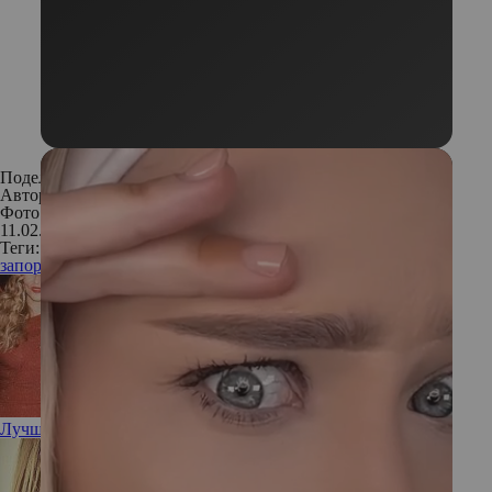
Поделиться:
Автор:
Алена Парецкая
Фото: Архивы пресс-служб
11.02.2020
Теги:
запоры
кишечник
пищеварение
Лучшие бьюти-образы звезд с вечеринки Крис Дженнер