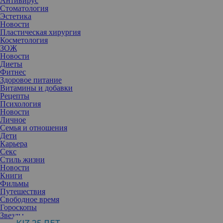
Антивирус
иногда и более радикальных методов.
Стоматология
Эстетика
Новости
Пластическая хирургия
Косметология
ЗОЖ
Новости
Диеты
Фитнес
Здоровое питание
Витамины и добавки
Рецепты
Психология
Новости
Личное
Семья и отношения
Дети
Карьера
Секс
Стиль жизни
Новости
Книги
Фильмы
Путешествия
Свободное время
Гороскопы
Звезды