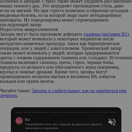
особенно к запорам. Стресс также может ухудшить расслабление
мышц тазового дна. Это затрудняет прохождение стула, даже
если он мягкий. Но при стрессе возможна и обратная ситуация –
медвежья болезнь, из-за которой люди пьют антидиарейные
препараты. Их передозировка может спровоцировать
последующий запор.
Недостаток микроэлементов
Запоры могут быть признаком дефицита
тиамина (витамин В1)
,
который может возникать у некоторых пациентов после
желудочно-кишечных процедур, таких как бариатрическая
операция, или у людей с алкоголизмом. Хронический запор
также может возникать у людей, которые придерживаются
диеты с низким содержанием тиамина или голодают. Источники
тиамина включают свинину, орехи, горох, черные бобы,
продукты из цельного или обогащенного зерна (например,
крупы) и пивные дрожжи. Кроме того, запоры могут
провоцировать нехватка магния и витамина В6, избыток
кальция или прием железа.
Читайте также:
Запоры и слабительные: как не ошибиться при
лечении.