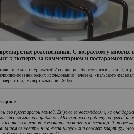
т престарелые родственники. С возрастом у многих
имся к эксперту за комментарием и постараемся по
ептолог, президент Уральской Ассоциации Эпилептологов, зав. Цен
клинико-поведенческих исследований человека Уральского федерал
иверситета, эксперт компании Solgar
сторию:
 его престарелой мамой. Ей уже за восемьдесят, но она держит
скрывается главная проблема. Мы уходим на работу на целый ден
 кастрюлю и уходит в комнату смотреть телевизор. В итоге — с
 начинаем сетовать, что когда-нибудь она сожгет квартиру. М
ать больших неприятностей?