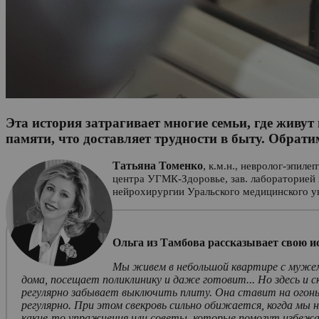
Эта история затрагивает многие семьи, где живу
памяти, что доставляет трудности в быту. Обрат
Татьяна Томенко
,
к.м.н., невролог-эпил
центра УГМК-Здоровье, зав. лабораторией 
нейрохирургии Уральского медицинского ун
Ольга из Тамбова рассказывает свою и
Мы живем в небольшой квартире с мужем и
дома, посещает поликлинику и даже готовит... Но здесь и 
регулярно забывает выключить плиту. Она ставит на огонь
регулярно. При этом свекровь сильно обижается, когда мы
какие-то упражнения или советы, которые помогут избеж