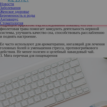
KIZ 25 ЛЕТ
Положите 1 чайную ложку сушеных или 2 чайных ложки
Новости
свежих цветков ромашки и залейте 1 стакан кипятка на 15-20
Заболевания
минут. Чем дольше он настаивается, тем более горьким будет на
Женское здоровье
вкус.
Беременность и роды
2. Лаванда от проблем со сном
Антивирус
Обладает глубоким расслабляющим, успокаивающим и
Стоматология
бодрящим эффектом. Ряд исследований показал, что эта
фиолетовая трава помогает замедлить деятельность нервной
системы, улучшить качество сна, способствовать расслаблению
и поднять настроение.
Ее часто используют для ароматерапии, ингаляций для лечения
головных болей и уменьшения стресса, противогрибкового
действия. Не менее полезен и целебный лавандовый чай.
3. Мята перечная для пищеварения