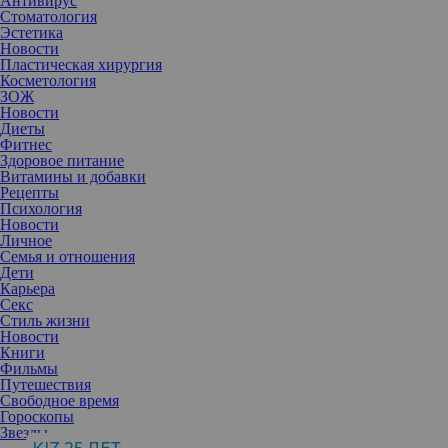
Антивирус
Стоматология
Эстетика
Новости
Пластическая хирургия
Косметология
ЗОЖ
Новости
Диеты
Фитнес
Здоровое питание
Витамины и добавки
Рецепты
Психология
В плохой день нет ничего лучше, чем успокаивающая чашка
Новости
травяного чая. Он вкусный. Согревающий, не содержит кофеин
Личное
и обладает массой полезных свойств: от успокоения проблем с
Семья и отношения
животом до ослабления бессонницы и снятия тревожности.
Дети
1. Ромашка против тревожности
Карьера
Хотя ромашка – очень мягкое средство, она очень эффективна,
Секс
если употреблять ее систематически. Этот желто-белый цветок –
Стиль жизни
популярное лекарство среди травников, она лечит различные
Новости
заболевания.
Книги
Фильмы
Цветы содержат большое количество эфирного масла азулена,
Путешествия
который обладает противовоспалительными свойствами.
Свободное время
Ромашка – популярное средство для уменьшения беспокойства и
Гороскопы
нормализации сна.
Звезды
Как приготовить чай