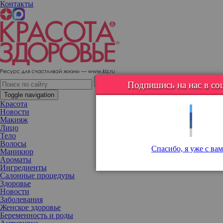
Контакты
От тошноты, бессонницы и симптомов ПМС: 12 трав, которые
нужно добавлять в чай
Подпишись на нас в соц
Toggle navigation
Красота
Новости
Макияж
Лицо
Тело
Волосы
Спасибо, я уже с вам
Маникюр
Ароматы
Ингредиенты
Салонные процедуры
Здоровье
Новости
Заболевания
Женское здоровье
Беременность и роды