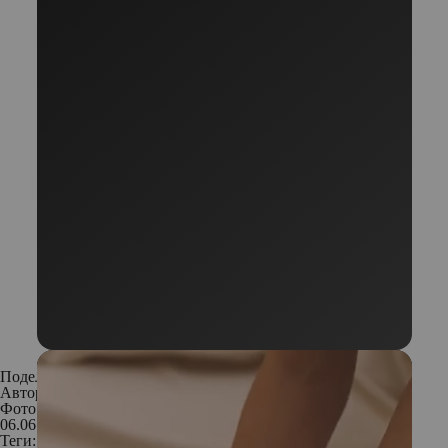
Поделиться:
Автор:
Алена Парецкая
Фото: Unsplash
06.06.2020
Теги: