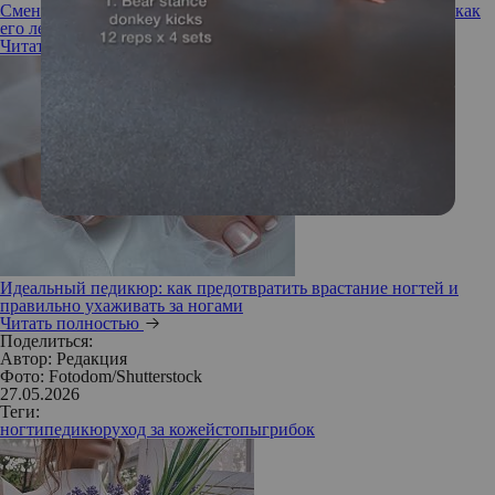
Сменил ориентацию: почему появляется вросший ноготь и как
его лечить
Читать полностью
Идеальный педикюр: как предотвратить врастание ногтей и
правильно ухаживать за ногами
Читать полностью
Поделиться:
Автор:
Редакция
Фото: Fotodom/Shutterstock
27.05.2026
Теги:
ногти
педикюр
уход за кожей
стопы
грибок