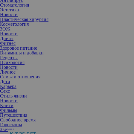
Антивирус
Стоматология
Эстетика
Новости
Пластическая хирургия
Косметология
ЗОЖ
Новости
Диеты
Фитнес
Здоровое питание
Витамины и добавки
Рецепты
Психология
Новости
Личное
Семья и отношения
Дети
Карьера
Секс
В общественном сознании устойчиво закрепилось мнение о
Стиль жизни
сочетании носков и открытой обуви как о признаке дурного
Новости
вкуса или, в лучшем случае, вынужденной мере. Однако
Книги
дерматологи советуют пересмотреть этот стереотип.
Фильмы
Путешествия
Свободное время
Гороскопы
Звезды
Жанна Шефатова
, врач-дерматовенеролог