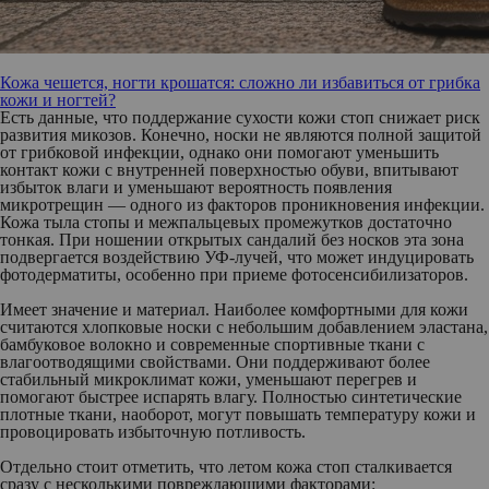
Кожа чешется, ногти крошатся: сложно ли избавиться от грибка
кожи и ногтей?
Есть данные, что поддержание сухости кожи стоп снижает риск
развития микозов. Конечно, носки не являются полной защитой
от грибковой инфекции, однако они помогают уменьшить
контакт кожи с внутренней поверхностью обуви, впитывают
избыток влаги и уменьшают вероятность появления
микротрещин — одного из факторов проникновения инфекции.
Кожа тыла стопы и межпальцевых промежутков достаточно
тонкая.
При ношении открытых сандалий без носков эта зона
подвергается воздействию УФ-лучей, что может индуцировать
фотодерматиты, особенно при приеме фотосенсибилизаторов.
Имеет значение и материал.
Наиболее комфортными для кожи
считаются хлопковые носки с небольшим добавлением эластана,
бамбуковое волокно и современные спортивные ткани с
влагоотводящими свойствами. Они поддерживают более
стабильный микроклимат кожи, уменьшают перегрев и
помогают быстрее испарять влагу. Полностью синтетические
плотные ткани, наоборот, могут повышать температуру кожи и
провоцировать избыточную потливость.
Отдельно стоит отметить, что летом кожа стоп сталкивается
сразу с несколькими повреждающими факторами: