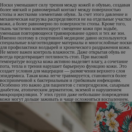
Носки уменьшают силу трения между кожей и обувью, создавая
более мягкий и равномерный контакт между поверхностью
стопы и жесткими элементами обуви. За счет этого давление и
механическая нагрузка распределяются не на отдельные участки
кожи, а более равномерно по поверхности стопы. Кроме того,
ткань частично компенсирует смещение кожи при ходьбе,
уменьшая повторяющееся травмирование одних и тех же зон.
Именно поэтому в спортивной медицине давно используются
специальные влагоотводящие материалы и многослойные носки
для профилактики волдырей и хронического раздражения кожи.
Не менее важен контроль влажности.
Даже открытая обувь не
всегда предотвращает потливость стоп. При высокой
температуре воздуха кожа активно выделяет влагу, а сочетание
пота, тепла и трения нарушает барьерную функцию кожи. Это
создает условия для мацерации — размягчения верхнего слоя
эпидермиса. Такая кожа легче травмируется, становится более
восприимчивой к бактериальным и грибковым инфекциям.
Особенно это важно для пациентов с гипергидрозом, сахарным
диабетом, атопическим дерматитом, экземой и нарушением
микроциркуляции. У этих групп даже небольшие повреждения
кожи могут дольше заживать и чаще осложняться воспалением.