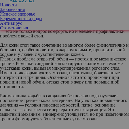
KIZ 25 ЛЕТ
Государственного научного центра
Новости
дерматовенерологии и косметологии
Заболевания
Минздрава России
Женское здоровье
Беременность и роды
Антивирус
Итак, узнаем, почему носки с сандалиями
Стоматология
— это не только вопрос комфорта, но и элемент профилактики
проблем с кожей стоп.
Для кожи стоп такое сочетание во многом более физиологично и
безопасно, особенно летом, в жарком климате, при длительной
ходьбе и у людей с чувствительной кожей.
Главная проблема открытой обуви — постоянное механическое
трение.
Ремешки сандалий контактируют с одними и теми же
участками кожи, вызывая микроповреждения рогового слоя.
Именно так формируются мозоли, натоптыши, болезненные
потертости и трещины. Особенно часто это происходит при
ношении новой обуви, отеках стоп в жару или повышенной
потливости.
Биомеханика ходьбы в сандалиях без носков подразумевает
постоянное трение «кожа-материал». На участках повышенного
давления — головки плюсневых костей, пятка, основание
пальцев — запускается гиперкератотическая реакция. Это
защитный механизм: эпидермис утолщается, но при избыточном
трении формируются болезненные сухие мозоли.