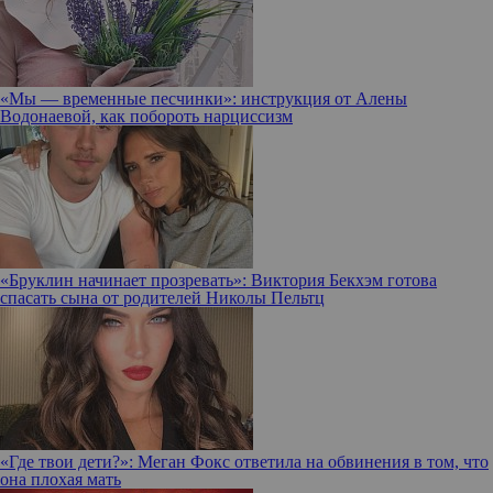
«Мы — временные песчинки»: инструкция от Алены
Водонаевой, как побороть нарциссизм
«Бруклин начинает прозревать»: Виктория Бекхэм готова
спасать сына от родителей Николы Пельтц
«Где твои дети?»: Меган Фокс ответила на обвинения в том, что
она плохая мать