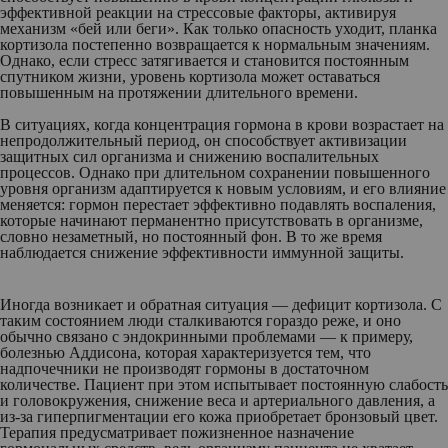
эффективной реакции на стрессовые факторы, активируя
механизм «бей или беги». Как только опасность уходит, планка
кортизола постепенно возвращается к нормальным значениям.
Однако, если стресс затягивается и становится постоянным
спутником жизни, уровень кортизола может оставаться
повышенным на протяжении длительного времени.
В ситуациях, когда концентрация гормона в крови возрастает на
непродолжительный период, он способствует активизации
защитных сил организма и снижению воспалительных
процессов. Однако при длительном сохранении повышенного
уровня организм адаптируется к новым условиям, и его влияние
меняется: гормон перестает эффективно подавлять воспаления,
которые начинают перманентно присутствовать в организме,
словно незаметный, но постоянный фон. В то же время
наблюдается снижение эффективности иммунной защиты.
Иногда возникает и обратная ситуация — дефицит кортизола. С
таким состоянием люди сталкиваются гораздо реже, и оно
обычно связано с эндокринными проблемами — к примеру,
болезнью Аддисона, которая характеризуется тем, что
надпочечники не производят гормоны в достаточном
количестве. Пациент при этом испытывает постоянную слабость
и головокружения, снижение веса и артериального давления, а
из-за гиперпигментации его кожа приобретает бронзовый цвет.
Терапия предусматривает пожизненное назначение