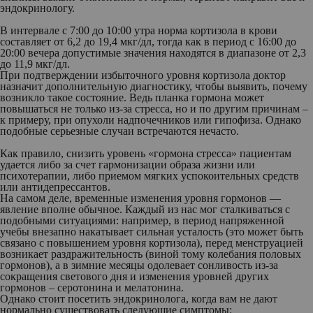
эндокринологу.
В интервале с 7:00 до 10:00 утра норма кортизола в крови
составляет от 6,2 до 19,4 мкг/дл, тогда как в период с 16:00 до
20:00 вечера допустимые значения находятся в диапазоне от 2,3
до 11,9 мкг/дл.
При подтверждении избыточного уровня кортизола доктор
назначит дополнительную диагностику, чтобы выявить, почему
возникло такое состояние. Ведь планка гормона может
повышаться не только из-за стресса, но и по другим причинам –
к примеру, при опухоли надпочечников или гипофиза. Однако
подобные серьезные случаи встречаются нечасто.
Как правило, снизить уровень «гормона стресса» пациентам
удается либо за счет гармонизации образа жизни или
психотерапии, либо приемом мягких успокоительных средств
или антидепрессантов.
На самом деле, временные изменения уровня гормонов —
явление вполне обычное. Каждый из нас мог сталкиваться с
подобными ситуациями: например, в период напряженной
учебы внезапно накатывает сильная усталость (это может быть
связано с повышением уровня кортизола), перед менструацией
возникает раздражительность (виной тому колебания половых
гормонов), а в зимние месяцы одолевает сонливость из-за
сокращения светового дня и изменения уровней других
гормонов – серотонина и мелатонина.
Однако стоит посетить эндокринолога, когда вам не дают
нормально существовать следующие симптомы: