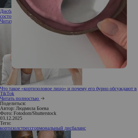
Дисбаланс кортизола: чем это чревато и как улучшить свое
состояние
Читать полностью
Что такое «кортизоловое лицо» и почему его бурно обсуждают в
TikTok
Читать полностью
Поделиться:
Автор:
Людмила Боева
Фото: Fotodom/Shutterstock
03.12.2025
Теги:
кортизол
стресс
гормональный дисбаланс