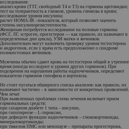
исследования:
анализ крови (ТТГ, свободный Т4 и Т3) на гормоны щитовидки;
тест на толерантность к глюкозе, уровень глюкозы в крови;
исследование уровня инсулина;
расчет HOMA-IR –показателя, который позволяет оценить
степень инсулинорезистентности.
Женщинам
потребуется исследование на половые гормоны
(ФСГ, ЛГ, эстроген, прогестерон — как правило, их назначают в
определенные дни цикла), УЗИ матки и яичников.
Дополнительно могут назначить проверку уровня тестостерона
и андрогенов, если у врача есть предположение о синдроме
поликистозных яичников.
Мужчины
обычно сдают кровь на тестостерон общий в утреннее
время (иногда исследуют и уровни других гормонов). При
подозрении на нарушения работы надпочечников, определяют
показатели гормонов гипофиза и кортизола.
Не стоит пугаться обширного списка анализов:
как правило, их
назначают частично – в зависимости от конкретных проявлений.
Чем лечат
При выявленных проблемах схема лечения включает прием
гормональных средств:
при сахарном диабете 1 типа – инсулин,
при гипотиреозе – L-тироксин,
при дефиците функции надпочечников – глюкокортикоиды,
минералокортикоиды;
при тяжелом ПМС или менопаузе – препараты прогестерона,