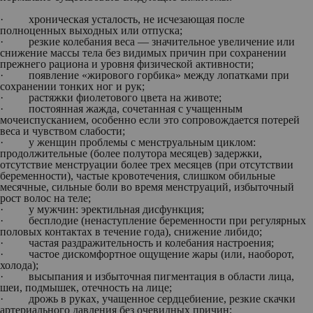
· хроническая усталость, не исчезающая после
полноценных выходных или отпуска;
· резкие колебания веса — значительное увеличение или
снижение массы тела без видимых причин при сохранении
прежнего рациона и уровня физической активности;
· появление «жирового горбика» между лопатками при
сохранении тонких ног и рук;
· растяжки фиолетового цвета на животе;
· постоянная жажда, сочетанная с учащенным
мочеиспусканием, особенно если это сопровождается потерей
веса и чувством слабости;
·
у женщин
проблемы с менструальным циклом:
продолжительные (более полутора месяцев) задержки,
отсутствие менструации более трех месяцев (при отсутствии
беременности), частые кровотечения, слишком обильные
месячные, сильные боли во время менструаций, избыточный
рост волос на теле;
·
у мужчин:
эректильная дисфункция;
· бесплодие (ненаступление беременности при регулярных
половых контактах в течение года), снижение либидо;
· частая раздражительность и колебания настроения;
· частое дискомфортное ощущение жары (или, наоборот,
холода);
· высыпания и избыточная пигментация в области лица,
шеи, подмышек, отечность на лице;
· дрожь в руках, учащенное сердцебиение, резкие скачки
артериального давления без очевидных причин;