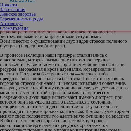
KIZ 25 ЛЕТ
Новости
Кортизол: много или мало?
Заболевания
Кортизол — гормон «стресса», который
Женское здоровье
синтезируется корой надпочечников
Беременность и роды
(небольших парных желез, расположенных
Антивирус
над почками). Его концентрация в крови
Стоматология
резко возрастает в моменты, когда человек сталкивается с
экстремальными или напряженными ситуациями.
Всем известно о существовании двух видов стресса: полезного
(эустресс) и вредного (дистресс).
В процессе эволюции наши пращуры сталкивались с
опасностями, которые вызывали у них острое нервное
напряжение. В такие моменты организм мобилизовывал свои
ресурсы, выбрасывая в кровь адреналин, норадреналин и
кортизол. Но угроза быстро исчезала — человек либо
преодолевал ее, либо спасался бегством. После этого уровень
гормонов стресса снижался, и человек испытывал облегчение,
возвращаясь к спокойному состоянию до следующего опасного
момента. Именно такой стресс и называют эустрессом.
Современные люди чаще испытывают именно дистресс, при
котором они вынуждены долго находиться в состоянии
неопределенности и «подвешенности», в результате чего и
происходит «передозировка» кортизолом. В этом случае гормон
меняет свою положительную адаптивную функцию на вредную.
В обычных условиях кортизол играет важную роль в
мобилизации энергетических ресурсов организма: он
способствует повышению в крови концентрации глюкозы и