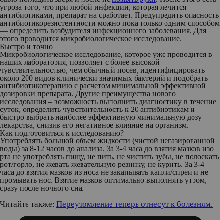
угроза того, что при любой инфекции, которая лечится
антибиотиками, препарат на сработает. Предупредить опасность
антибиотикорезистентности можно пока только одним способом
— определить возбудителя инфекционного заболевания. Для
этого проводится микробиологическое исследование.
Быстро и точно
Микробиологическое исследование, которое уже проводится в
наших лаборатория, позволяет с более высокой
чувствительностью, чем обычный посев, идентифицировать
около 200 видов клинически значимых бактерий и подобрать
антибиотикотерапию с расчетом минимальной эффективной
дозировки препарата. Другие преимущества нового
исследования – возможность выполнить диагностику в течение
суток, определить чувствительность к 20 антибиотикам и
быстро выбрать наиболее эффективную минимальную дозу
лекарства, снизив его негативное влияние на организм.
Как подготовиться к исследованию?
Употреблять большой объем жидкости (чистой негазированной
воды) за 8-12 часов до анализа. За 3-4 часа до взятия мазков изо
рта не употреблять пищу, не пить, не чистить зубы, не полоскать
рот/горло, не жевать жевательную резинку, не курить. За 3-4
часа до взятия мазков из носа не закапывать капли/спреи и не
промывать нос. Взятие мазков оптимально выполнять утром,
сразу после ночного сна.
Читайте также:
Переутомление теперь отнесут к болезням.