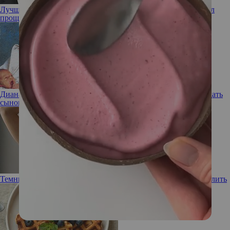
Лучший друг – виноватый бывший: как Брэд Питт заслужил
прощение Дженнифер Энистон, несмотря на новый роман
Диана была против: какие «вековые» имена Карл III хотел дать
сыновьям Уильяму и Гарри
Темные впадины: почему подмышки черные и как их осветлить