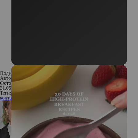
Поделиться:
Автор:
Елена Смирнова
Фото: Архивы пресс-служб
31.05.2019
Теги:
контактный зоопарк