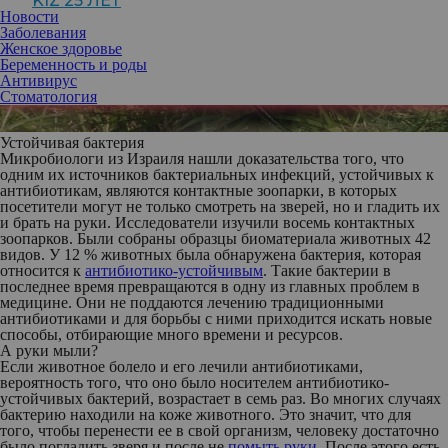
KIZ 25 ЛЕТ
Новости
Заболевания
Женское здоровье
Беременность и роды
Антивирус
Стоматология
Устойчивая бактерия
Микробиологи из Израиля нашли доказательства того, что
одним их источников бактериальных инфекций, устойчивых к
антибиотикам, являются контактные зоопарки, в которых
посетители могут не только смотреть на зверей, но и гладить их
и брать на руки. Исследователи изучили восемь контактных
зоопарков. Были собраны образцы биоматериала животных 42
видов. У 12 % животных была обнаружена бактерия, которая
относится к
антибиотико-устойчивым
. Такие бактерии в
последнее время превращаются в одну из главных проблем в
медицине. Они не поддаются лечению традиционными
антибиотиками и для борьбы с ними приходится искать новые
способы, отбирающие много времени и ресурсов.
А руки мыли?
Если животное болело и его лечили антибиотиками,
вероятность того, что оно было носителем антибиотико-
устойчивых бактерий, возрастает в семь раз. Во многих случаях
бактерию находили на коже животного. Это значит, что для
того, чтобы перенести ее в свой организм, человеку достаточно
было погладить зверя и после не
помыть руки
. После этого есть