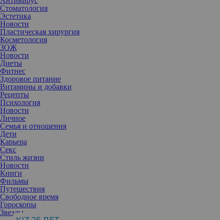
Антивирус
Стоматология
Эстетика
Новости
Пластическая хирургия
Косметология
ЗОЖ
Новости
Диеты
Фитнес
Здоровое питание
Витамины и добавки
Рецепты
Психология
Новости
Личное
Семья и отношения
Дети
Карьера
Секс
Красивое исподнее способно придать уверенности, но для
Стиль жизни
начала оно должно быть безопасным для здоровья.
Новости
Летом эта проблема становится особенно актуальной. С одной
Книги
стороны, уже не хочется носить объемные свитера и брюки,
Фильмы
появляется настроение для открытых платьев и сарафанов
Путешествия
(зачастую требующих корректирующего белья). С другой — из-
Свободное время
за теплой погоды усиливается потоотделение и личную гигиену
Гороскопы
необходимо соблюдать с особой тщательностью.
Звезды
Чтобы чувствовать и собственную неотразимость, и комфорт,