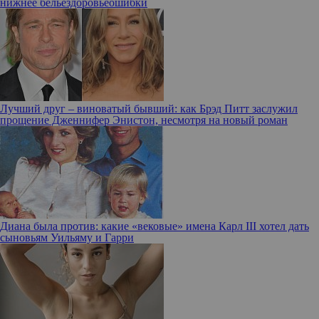
нижнее белье
здоровье
ошибки
Лучший друг – виноватый бывший: как Брэд Питт заслужил
прощение Дженнифер Энистон, несмотря на новый роман
Диана была против: какие «вековые» имена Карл III хотел дать
сыновьям Уильяму и Гарри