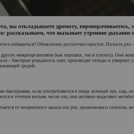
а, вы откладываете дремоту, переворачиваетесь, з
но: рассказываем, что вызывает утреннее дыхание 
т этого избавиться? Объяснение достаточно простое. Полость рта 
 других микроорганизмов (как хороших, так и плохих). Они живу
ла – бактерии рождаются, едят, производят отходы и умирают у
ружающей средой.
 бактериями, если употребляются в пищу зеленый лук, сыр, осо
аются в течение восьми часов сна, они активно выделяют метабо
чается от неприятного запаха изо рта, хронического галитоза, 