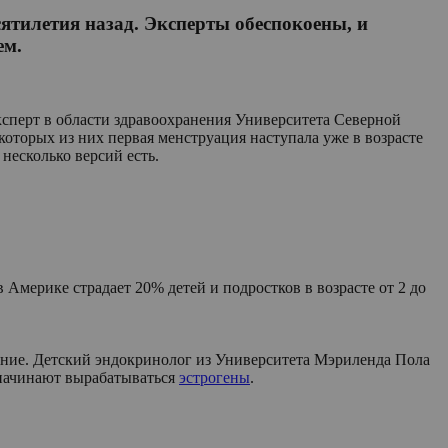
сятилетия назад. Эксперты обеспокоены, и
ем.
эксперт в области здравоохранения Университета Северной
оторых из них первая менструация наступала уже в возрасте
 несколько версий есть.
Америке страдает 20% детей и подростков в возрасте от 2 до
дение. Детский эндокринолог из Университета Мэриленда Пола
 начинают вырабатываться
эстрогены
.