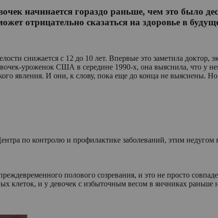
вочек начинается гораздо раньше, чем это было де
 может отрицательно сказаться на здоровье в будущ
лости снижается с 12 до 10 лет. Впервые это заметила доктор, 
очек-уроженок США в середине 1990-х, она выяснила, что у нек
ого явления. И они, к слову, пока еще до конца не выяснены. Но
ентра по контролю и профилактике заболеваний, этим недугом в 
 преждевременного полового созревания, и это не просто совпа
ых клеток, и у девочек с избыточным весом в яичниках раньше