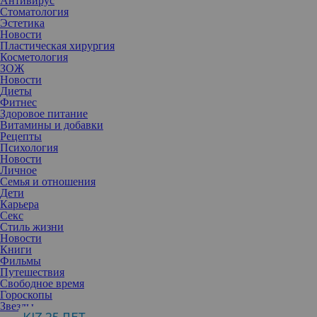
Антивирус
Стоматология
Эстетика
Новости
Пластическая хирургия
Косметология
ЗОЖ
Новости
Диеты
Фитнес
Здоровое питание
Витамины и добавки
Рецепты
Психология
Новости
Личное
Семья и отношения
Дети
Карьера
Секс
В жизни женщины ожидание малыша и его появление на свет
Стиль жизни
— очень волнительное и вместе с тем радостное событие. Но
Новости
для женского организма беременность редко проходит
Книги
бесследно, и многим за эту радость приходится платить дорогой
Фильмы
ценой собственной внешности. Пластический хирург расскажет,
Путешествия
как вернуть былую форму.
Свободное время
Гороскопы
Звезды