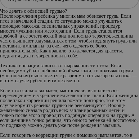
Что делать с обвисшей грудью?
После кормления ребенка у многих мам обвисает грудь. Если
птоз в начальной стадии, то ситуацию можно улучшить с
помощью массажа, специальных упражнений, процедур
миостимуляции или мезотерапии. Если грудь становится
дряблой, а ее эстетический вид полностью теряется, женщины
часто начинают задумываться о том, чтобы подтянуть грудь или
поставить импланты, за счет чего сделать ее более
привлекательной. Как правило, это делается для красоты,
поднятия духа и уверенности в себе.
Техника операции зависит от выраженности птоза. Если
необходимо убрать небольшой объем кожи, то подтяжка груди
(мастопексия) выполняется с разрезом на стыке ареолы соска —
в этом случае рубец почти незаметен.
Если птоз сильно выражен, мастопексия выполняется с
перемещением и укреплением железистой ткани. Если женщина
после такой коррекции решила рожать повторно, то в этом
случае кормить ребенка грудью не рекомендуется. Вообще
желательно сначала родить всех запланированных детей и
только после этого проводить подобную операцию на груди. А
если женщина точно решила, что одного ребенка ей достаточно,
то подтяжку можно делать уже после рождения малыша.
Если говорить о коррекции груди с помощью имплантов, то в