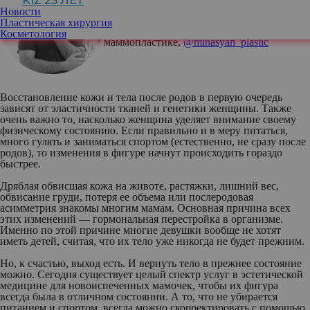
KIZ 25 ЛЕТ
Паруйр Минасян, пластический
Новости
хирург,
Пластическая хирургия
специалист по абдоминопластике и
Косметология
маммопластике,
@minasyan_plastic
Восстановление кожи и тела после родов в первую очередь
зависят от эластичности тканей и генетики женщины. Также
очень важно то, насколько женщина уделяет внимание своему
физическому состоянию. Если правильно и в меру питаться,
много гулять и заниматься спортом (естественно, не сразу после
родов), то изменения в фигуре начнут происходить гораздо
быстрее.
Дряблая обвисшая кожа на животе, растяжки, лишний вес,
обвисание груди, потеря ее объема или послеродовая
асимметрия знакомы многим мамам. Основная причина всех
этих изменений — гормональная перестройка в организме.
Именно по этой причине многие девушки вообще не хотят
иметь детей, считая, что их тело уже никогда не будет прежним.
Но, к счастью, выход есть. И вернуть тело в прежнее состояние
можно. Сегодня существует целый спектр услуг в эстетической
медицине для новоиспеченных мамочек, чтобы их фигура
всегда была в отличном состоянии. А то, что не убирается
питанием и спортом, всегда можно скорректировать с помощью