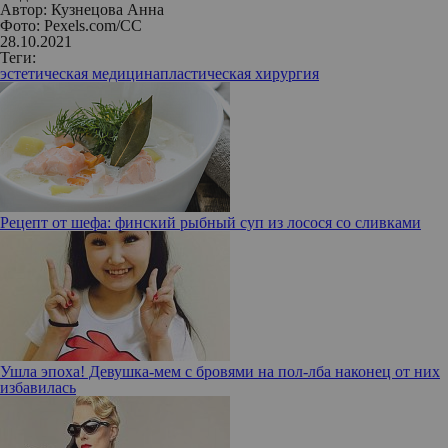
Автор:
Кузнецова Анна
Фото: Pexels.com/CC
28.10.2021
Теги:
эстетическая медицина
пластическая хирургия
Рецепт от шефа: финский рыбный суп из лосося со сливками
Ушла эпоха! Девушка-мем с бровями на пол-лба наконец от них
избавилась