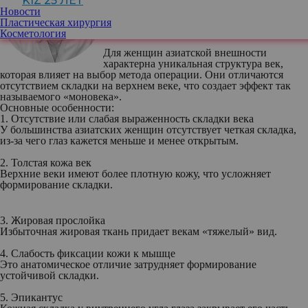
KIZ 25 ЛЕТ
клиники «Семейная» направление Beauty
Новости
Пластическая хирургия
Косметология
Для женщин азиатской внешности
характерна уникальная структура век,
которая влияет на выбор метода операции. Они отличаются
отсутствием складки на верхнем веке, что создает эффект так
называемого «моновека».
Основные особенности:
1. Отсутствие или слабая выраженность складки века
У большинства азиатских женщин отсутствует четкая складка,
из-за чего глаз кажется меньше и менее открытым.
2. Толстая кожа век
Верхние веки имеют более плотную кожу, что усложняет
формирование складки.
3. Жировая прослойка
Избыточная жировая ткань придает векам «тяжелый» вид.
4. Слабость фиксации кожи к мышце
Это анатомическое отличие затрудняет формирование
устойчивой складки.
5. Эпикантус