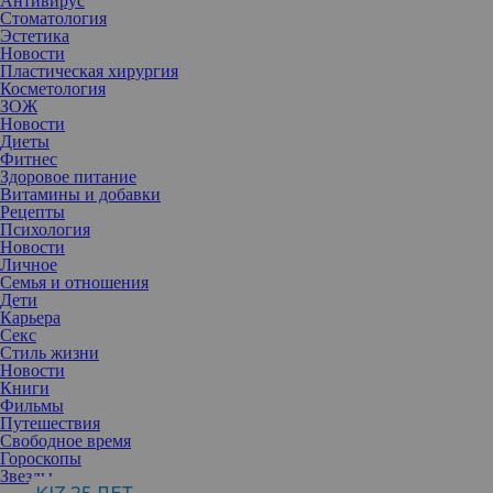
Антивирус
Стоматология
Эстетика
Новости
Пластическая хирургия
Косметология
ЗОЖ
Новости
Диеты
Фитнес
Здоровое питание
Витамины и добавки
Рецепты
Психология
Новости
Личное
Семья и отношения
Дети
Карьера
Многие женщины азиатской внешности мечтают о более
Секс
открытом взгляде. Современная косметическая хирургия
Стиль жизни
предлагает решение этой особенности — азиатскую
Новости
блефаропластику, которая позволяет создать двойное веко,
Книги
сохраняя этническую уникальность.
Фильмы
Путешествия
Свободное время
Гороскопы
Звезды
Оксана Решетняк
, пластический хирург