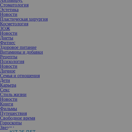
Антивирус
Стоматология
Эстетика
Новости
Пластическая хирургия
Косметология
ЗОЖ
Новости
Диеты
Фитнес
Здоровое питание
Витамины и добавки
Рецепты
Психология
Новости
Личное
Семья и отношения
Дети
Карьера
Секс
Стиль жизни
Новости
Книги
Фильмы
Путешествия
Свободное время
Гороскопы
Хоть какая-то регулярная работа над телом — лучше, чем
Звезды
вообще ничего. Вот, пожалуй, и все, что нужно знать тем, кто