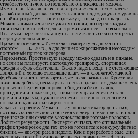
отработать ее нужно по полной, не отвлекаясь на мелочи.
Иметь план
. Идеально, если для тренировок вы используете
разработанный для вас фитнес-план или подходящую по уровню
онлайн-программу — они подскажут, что, когда и как делать.
Можно заниматься и без чужих указаний, но перед каждым
занятием ставить себе цель и стремиться к ней — обязательно.
Иначе уже через десять минут начнете жалеть себя и смотреть в
сторону холодильника.
Проветрить комнату
. Идеальная температура для занятий
спортом — 18... 20 °С, а для лучшего жиросжигания необходим
постоянный приток кислорода.
Переодеться
. Простенькую зарядку можно сделать и в пижаме,
но если вы планируете настоящую тренировку, спортивная
одежда и обувь обязательны. Важно надеть вещи, не стесняющие
движений и хорошо отводящие влагу — в хлопчатобумажной
футболке станет некомфортно уже после разминки. Кроссовки
тоже понадобятся, несмотря на то что надевать их дома не очень
привычно. Редкая тренировка обходится без выпадов,
приседаний и прыжков, и, чтобы эти упражнения не стали
причиной травмы, нужно обеспечить отличное сцепление с
полом и такую же фиксацию стопы.
Задать настроение
. Музыка — лучший мотиватор двигаться,
поэтому составьте свой собственный энергичный плейлист для
тренировок или скачайте вдохновляющие готовые подборки.
Добиться регулярности
. Эксперты считают, что оптимальный
график тренировок для тех, кто не готовится к конкурсу фитнес-
бикини, — два-три раза в неделю. Как и при работе в зале, дни
активных занятий нужно чередовать с днями расслабления.