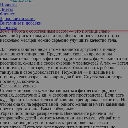
KIZ 25 ЛЕТ
годами ждет удобного стечения обстоятельств, чтобы пойти на
Новости
фитнес. Большое исследование ученых из американского
Диеты
Колумбийского университета установило, что спасительной для
Фитнес
фигуры и здоровья может быть даже одна минута активности в
Здоровое питание
день — по крайней мере по сравнению с полным бездействием.
Витамины и добавки
Фитнес-эксперты тоже не против, чтобы вы тренировались
Рецепты
дома. Работа с собственным весом — это потенциально
меньший риск травм, а если подойти к вопросу грамотно, за
несколько месяцев можно серьезно улучшить качество тела.
Для очень занятых людей тоже найдется аргумент в пользу
домашних тренировок. Представьте, сколько времени вы
сэкономите на сборы в фитнес-студию, дорогу, формальности на
ресепшене, ожидание своей очереди у тренажера? А так — встал
с постели, сделал зарядку в пижаме. Уложил спать ребенка — и
танцуешь в свое удовольствие. Поужинал — и идешь не в
сторону телевизора, а на коврик для йоги. Спустя час-полтора
после еды, конечно.
Слагаемые успеха
Спешим порадовать: чтобы заниматься фитнесом в родных
стенах, достаточно 2 кв. м свободного пространства. Если есть
куда бросить гимнастический коврик, тренировка состоится. Но
чтобы она была эффективной, одного желания иметь каменный
пресс недостаточно. Вам необходимо:
Убрать источники раздражения
. Выключайте рабочий чат,
отправляйте детей смотреть мультики или гулять, убирайте с
плиты кипящий суп и отдайтесь тренировке на все сто
процентов. Пусть это будет всего пятиминутная сессия, но