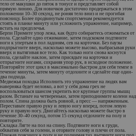
тело от макушки до пяток в тонусе и представляет собой
прямую линию. Для новичков достаточно продержаться в этом
положении 10–30 секунд, не роняя тело вниз и не прогибая
поясницу. Более продвинутым спортсменам рекомендуется
стоять в планке минуту или усложнить упражнение, например,
встать на предплечья.
Берпи Примите упор лежа, как будто собираетесь отжиматься от
пола. Сделайте одно отжимание, затем подскоком подтяните
ноги к упертым в пол ладоням, сев на корточки. Без паузы
подпрыгните вверх, насколько можете высоко, выбрасывая руки
вверх и вытягивая все тело. Как только ноги снова коснутся
пола, сделайте наклон, затем присядьте на корточки и
отпрыгните ногами, сохраняя упор рук, в исходное положение.
Повторяйте этот цикл в максимально быстром для себя темпе в
течение минуты, затем минуту отдохните и сделайте еще один-
два подхода.
Медвежья походка Исполнить это упражнение на людях вам
наверняка будет неловко, а вот у себя дома грех не
воспользоваться шансом укрепить все крупные группы мышц
разом. Встаньте на четвереньки, затем приподнимите колени над
полом. Спина должна быть ровной, а пресс — напряженным.
Переставьте правую руку и левую ногу вперед, потом левую
руку и правую ногу. Двигайтесь насколько можете быстро в
течение 30–40 секунд, потом 15 секунд отдохните на полу и
повторите.
Складка Лягте на пол на спину. Подтяните ноги к груди,
обхватив себя за голени, и оторвите голову и плечи от пола.
Прижав поясницу к полу и не поднимая таз, вытяните ноги под