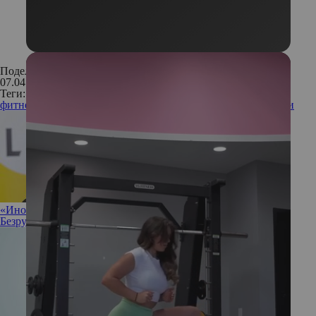
Поделиться:
07.04.2019
Теги:
фитнес
тренировка
занятия
упражнения
домашние тренеровки
«Иногда полезно разрешить себе ничего не делать»: Ирина
Безрукова не против прокрастинации