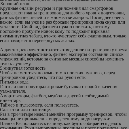
Хороший план
Крупные онлайн-ресурсы и приложения для смартфонов
предлагают планы тренировок для любого уровня подготовки,
разных фитнес-целей и в множестве жанров. Последнее очень
важно, если вы уже не раз бросали тренировки из-за скуки или
усталости. Свой вид фитнеса нужно поискать, поэтому
постоянно пробуйте новое: кому-то подходит взрывная
пятиминутная табата, кто-то чувствует себя счастливым, только
если замирает в перевернутых асанах.
А для тех, кто хочет потратить отведенное на тренировку время
максимально эффективно, фитнес-эксперты составили список
упражнений, которые за считаные месяцы способны изменить
тело к лучшему.
5 минутная готовность
Чтобы не метаться по комнатам в поисках нужного, перед
тренировкой убедитесь, что под рукой есть:
Питьевая вода.
Гантели или полуторалитровые бутылки с водой в качестве
утяжелителя.
Амортизаторы, фитбол, медбол и другой необходимый
инвентарь.
Таймер и пульсометр, если пользуетесь.
Салфетки или полотенце.
Раз в три-четыре недели меняйте программу тренировок, чтобы
мышцы не привыкали к определенному виду нагрузки:
Планка Расположитесь на полу, как будто собираетесь делать
отжимания. Руки выпрямлены, ягодицы и пресс подтянуты, все