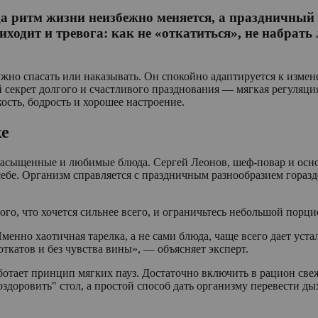
а ритм жизни неизбежно меняется, а праздничный 
ходит и тревога: как не «откатиться», не набрать
но спасать или наказывать. Он спокойно адаптируется к изменен
секрет долгого и счастливого празднования — мягкая регуляция
ость, бодрость и хорошее настроение.
ке
насыщенные и любимые блюда. Сергей Леонов, шеф-повар и основ
ебе. Организм справляется с праздничным разнообразием горазд
го, что хочется сильнее всего, и ограничьтесь небольшой порци
енно хаотичная тарелка, а не сами блюда, чаще всего дает уста
ткатов и без чувства вины», — объясняет эксперт.
отает принцип мягких пауз. Достаточно включить в рацион свеж
оздоровить" стол, а простой способ дать организму перевести