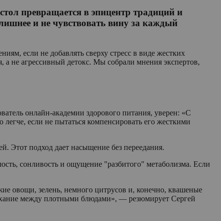
стол превращается в эпицентр традиций и
 лишнее и не чувствовать вину за каждый
иям, если не добавлять сверху стресс в виде жестких
, а не агрессивный детокс. Мы собрали мнения экспертов,
атель онлайн-академии здорового питания, уверен: «С
о легче, если не пытаться компенсировать его жесткими
ей. Этот подход дает насыщение без переедания.
лость, сонливость и ощущение "разбитого" метаболизма. Если
ие овощи, зелень, немного цитрусов и, конечно, квашеные
 дыхание между плотными блюдами», — резюмирует Сергей