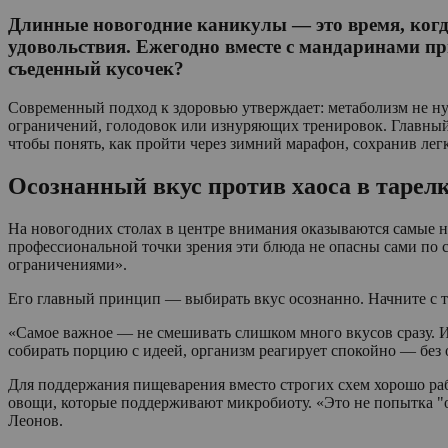
Длинные новогодние каникулы — это время, когд
удовольствия. Ежегодно вместе с мандаринами при
съеденный кусочек?
Современный подход к здоровью утверждает: метаболизм не нуж
ограничений, голодовок или изнуряющих тренировок. Главный 
чтобы понять, как пройти через зимний марафон, сохранив легк
Осознанный вкус против хаоса в тарел
На новогодних столах в центре внимания оказываются самые 
профессиональной точки зрения эти блюда не опасны сами по с
ограничениями».
Его главный принцип — выбирать вкус осознанно. Начните с то
«Самое важное — не смешивать слишком много вкусов сразу. Им
собирать порцию с идеей, организм реагирует спокойно — без о
Для поддержания пищеварения вместо строгих схем хорошо раб
овощи, которые поддерживают микробиоту. «Это не попытка "
Леонов.