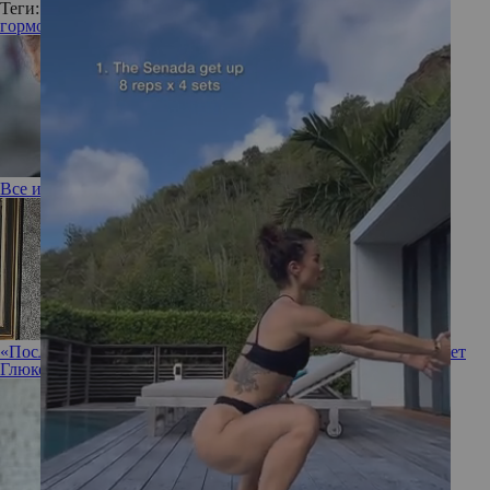
Теги:
гормоны
похудение
Все и сразу: в чем суть метода фулфейс
«После этого можно все, что хочешь»: какой секрет позволяет
Глюкозе есть без ограничений и оставаться стройной