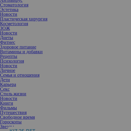
Антивирус
Стоматология
Эстетика
Новости
Пластическая хирургия
Косметология
ЗОЖ
Новости
Диеты
Фитнес
Здоровое питание
Витамины и добавки
Рецепты
Психология
Новости
Личное
Семья и отношения
Дети
Карьера
Секс
Стиль жизни
Новости
Чтобы понять причину популярности поке-боул, достаточно
Книги
взглянуть на эти миски, наполненные теплым рисом, свежими
Фильмы
морепродуктами, вкусной заправкой и миксом из зелени,
Путешествия
овощей и суперфудов. Выглядит ярко, аппетитно и очень сытно
Свободное время
– и на самом деле содержит здоровые белки, жиры и углеводы
Гороскопы
ровно в том количестве, чтобы почувствовать себя счастливым.
Звезды