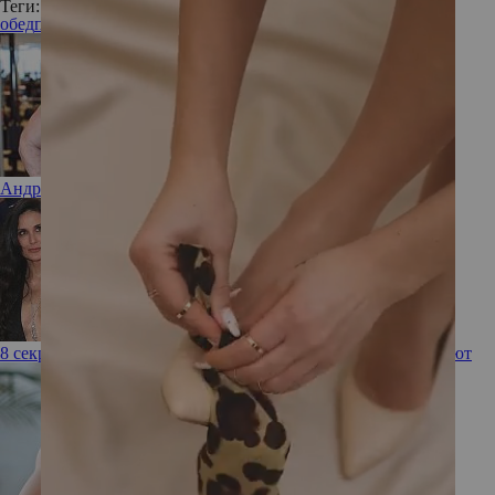
Теги:
обед
полезные продукты
здоровье
еда
Андрей Малахов впервые откровенно рассказал о сыне
8 секретов похудения голливудских актрис, которые работают