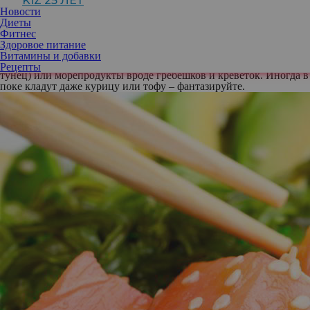
KIZ 25 ЛЕТ
Чтобы приготовить поке-боул, сложите в глубокую тарелку:
Новости
Рис для суши, киноа или цельнозерновой булгур. В
Диеты
классическом поке крупа должна быть теплой. Самый
Фитнес
диетический вариант – использовать в качестве “подушки” микс
Здоровое питание
салатных листьев.
Витамины и добавки
Ломтики сырой или чуть подмаринованной рыбы (лосось,
Рецепты
тунец) или морепродукты вроде гребешков и креветок. Иногда в
поке кладут даже курицу или тофу – фантазируйте.