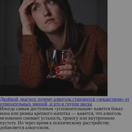
Двойной диагноз: почему алкоголь становится «лекарством» от
отрицательных эмоций, и кто в группе риска
Иногда самым доступным «успокоительным» кажется бокал
вина или рюмка крепкого напитка — кажется, что алкоголь
мгновенно снимает усталость, тревогу или внутреннюю
пустоту. Но через время к психическому расстройству
добавляется алкоголизм.