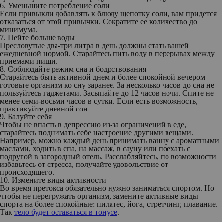
6. Уменьшите потребление соли
Если привыкли добавлять к блюду щепотку соли, вам придется
отказаться от этой привычки. Сократите ее количество до
минимума.
7. Пейте больше воды
Пресловутые два-три литра в день должны стать вашей
ежедневной нормой. Старайтесь пить воду в перерывах между
приемами пищи.
8. Соблюдайте режим сна и бодрствования
Старайтесь быть активной днем и более спокойной вечером —
готовьте организм ко сну заранее. За несколько часов до сна не
пользуйтесь гаджетами. Засыпайте до 12 часов ночи. Спите не
менее семи-восьми часов в сутки. Если есть возможность,
практикуйте дневной сон.
9. Балуйте себя
Чтобы не впасть в депрессию из-за ограничений в еде,
старайтесь поднимать себе настроение другими вещами.
Например, можно каждый день принимать ванну с ароматными
маслами, ходить в спа, на массаж, в сауну или поехать с
подругой в загородный отель. Расслабляйтесь, по возможности
избавьтесь от стресса, получайте удовольствие от
происходящего.
10. Измените виды активности
Во время претокса обязательно нужно заниматься спортом. Но
чтобы не перегружать организм, замените активные виды
спорта на более спокойные: пилатес, йога, стретчинг, плавание.
Так
тело будет оставаться в тонусе
.