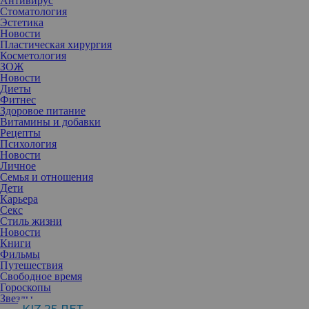
Антивирус
Стоматология
Эстетика
Новости
Пластическая хирургия
Косметология
ЗОЖ
Новости
Диеты
Фитнес
Здоровое питание
Витамины и добавки
Рецепты
Психология
Новости
Личное
Семья и отношения
Дети
Карьера
Секс
Стиль жизни
Новости
Книги
Фильмы
Путешествия
После затяжного карантина перед выходом в офис и
Свободное время
возвращению к активной социальной жизни организму не
Гороскопы
помещает перезагрузка. Лучший вариант — детокс. Но к нему
Звезды
тоже нужно готовиться, чтобы организм не получил