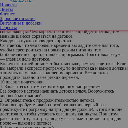
KIZ 25 ЛЕТ
дополнительный стресс.
Новости
Для подготовительного этапа перед детоксом диетологи
Диеты
придумали специальное название — претокс. Основная идея в
Фитнес
том, чтобы наиболее мягко и без стресса войти в программу
Здоровое питание
очищения. Самое важное — не контроль питания или
Витамины и добавки
исключение каких-либо продуктов, а психологическая
Рецепты
составляющая. Чем корректнее и мягче пройдет претокс, тем
меньше шансов сорваться на детоксе.
Как долго нужно проводить претокс
Считается, что чем больше времени вы дадите себе для того,
чтобы перестроиться на новый режим питания, тем
безболезненнее пройдет любая программа. Подготовка разума
— главная цель претокса.
Количество дней не может быть меньше, чем курс детокса. Если
вы выбрали экспресс-программу, то подготовка и выход должны
занимать не меньшее количество времени. Все должно
проходить плавно и без резких перемен.
10 правил подготовки
1. Запаситесь оптимизмом и хорошим настроением
Без боевого настроя начинать детокс нельзя. Вооружитесь
хорошей мотивацией.
2. Определитесь с продолжительностью детокса
Если вы пробуете такой способ очищения первый раз,
практикуйте программу на три дня (не дольше). Этого вполне
достаточно, чтобы устроить организму каникулы. При этом
рассчитывайте, что три дня до у вас займет претокс и три дня
после — выход из детокса.
3. Измените размер порций