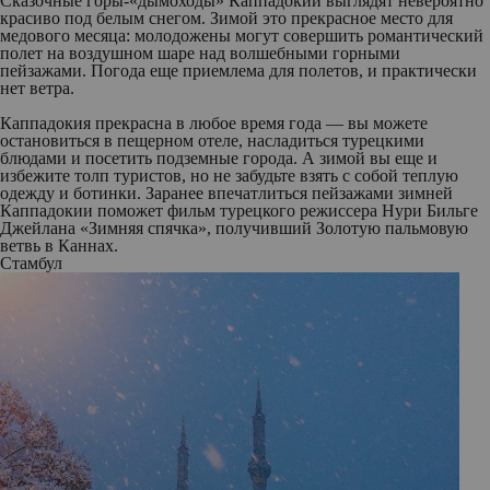
Сказочные горы-«дымоходы» Каппадокии выглядят невероятно
красиво под белым снегом. Зимой это прекрасное место для
медового месяца: молодожены могут совершить романтический
полет на воздушном шаре над волшебными горными
пейзажами. Погода еще приемлема для полетов, и практически
нет ветра.
Каппадокия прекрасна в любое время года — вы можете
остановиться в пещерном отеле, насладиться турецкими
блюдами и посетить подземные города. А зимой вы еще и
избежите толп туристов, но не забудьте взять с собой теплую
одежду и ботинки. Заранее впечатлиться пейзажами зимней
Каппадокии поможет фильм турецкого режиссера Нури Бильге
Джейлана «Зимняя спячка», получивший Золотую пальмовую
ветвь в Каннах.
Стамбул