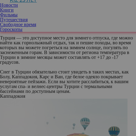
KIZ 25 ЛЕТ
автор блога
@chernavskaya.turizm
Новости
и основатель агентства семейных
Книги
путешествий Trinity Mom’s Travel
Фильмы
Путешествия
Свободное время
Гороскопы
Турция — это доступное место для зимнего отпуска, где можно
найти как горнолыжный отдых, так и пешие походы, во время
которых вы можете погреться на зимнем солнце, погулять по
заснеженным горам. В зависимости от региона температура в
Турции в зимние месяцы может составлять от +17 до -17
градусов.
Снег в Турции обязательно стоит увидеть в таких местах, как
Болу, Каппадокия, Карс и Ван, где белое одеяло покрывает
невероятные пейзажи. Если вы хотите расслабиться, к вашим
услугам спа- и велнес-центры Турции с термальными
бассейнами по доступным ценам.
Каппадокия