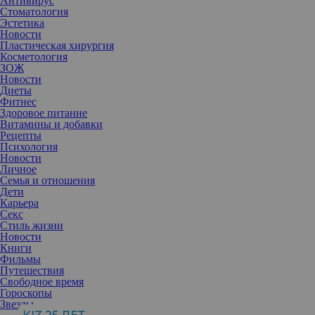
Антивирус
Стоматология
Эстетика
Новости
Пластическая хирургия
Косметология
ЗОЖ
Новости
Диеты
Фитнес
Здоровое питание
Витамины и добавки
Рецепты
Психология
Новости
Личное
Семья и отношения
Дети
Карьера
Думаете, что Турция — это только море и пляжи, а в холода там
Секс
делать нечего? Пришло время изменить мнение. Зима в Турции
Стиль жизни
— это заснеженные пейзажи, доступный горнолыжный отдых и
Новости
воссоединение с природой в походах в горы. Рассказываем о
Книги
пяти самых интересных направлениях для идеального зимнего
Фильмы
отпуска.
Путешествия
Свободное время
Гороскопы
Звезды
Людмила Чернавская
, тревел-эксперт,