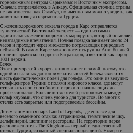
горнолыжным центром Сарыкамыс и Восточным экспрессом.
Сначала отправляйтесь в Анкару. Официальная столица страны
не так известна, как Стамбул, но именно там можно увидеть, как
живет настоящая современная Турция.
С железнодорожного вокзала города в Карс отправляется
туристический Восточный экспресс — один из самых
удивительных железнодорожных маршрутов, который оставляет
неизгладимые впечатления. Ночная поездка занимает около 24
часов и проходит через множество потрясающих природных
пейзажей. В самом Карсе можно посетить руины Ани, бывшей
столицы армянского царства Багратидов, известной как город
1001 церкви.
Белек
Этот приморский курорт активно живет и зимой, потому что
одной из главных достопримечательностей Белека являются
шесть фантастических полей для гольфа. Это один из ведущих
гольф-центров Турции с полями мирового класса, где могут
оттачивать свои способности игроки от начинающих до
профессионалов. Большинство отелей расположены между
гольф-клубами, что очень удобно для туристов. Во многих
отелях есть закрытые или подогреваемые бассейны.
Детям запомнится парк Land of Legends, где есть все для
веселого семейного отдыха: аттракционы, тематические шоу,
дельфинарий, шоппинг и рестораны. На территории парка
расположен отель The Kingdom — первый и единственный
отель в Турции, созданный специально для детей. Номера и