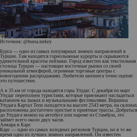
Источник: @bursa.turkey
Бурса — одно из самых популярных зимних направлений в
Турции. Там находятся горнолыжные курорты и скрываются
удивительной красоты пейзажи. Город известен как текстильная
столица Турции — настоящие восточные рынки со своей
уникальной атмосферой, огромные торговые центры с
новогодними распродажами. Любители шопинга точно оценят
это путешествие.
А в 35 км от города находятся горы Улудаг. С декабря по март
Улудаг переполнен туристами, которые приезжают насладиться
катанием на лыжах и музыкальными фестивалями. Вершина
Улудага Картал Тепе находится на высоте 2543 метра, на склонах
расположены достаточно простые и приятные трассы. Добраться
до Улудага можно на автобусе или пароме из Стамбула, это
займет всего около двух часов.
Анкара и Карс
Карс — один из самых холодных регионов Турции, но в то же
время одно из лучших зимних направлений. Он известен