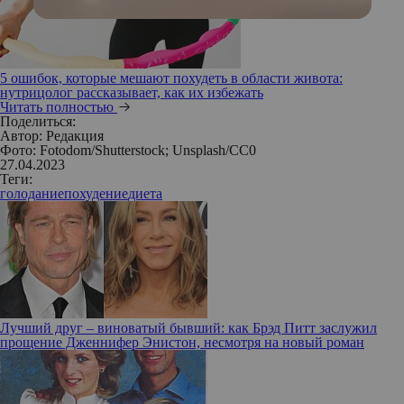
5 ошибок, которые мешают похудеть в области живота:
нутрицолог рассказывает, как их избежать
Читать полностью
Поделиться:
Автор:
Редакция
Фото: Fotodom/Shutterstock; Unsplash/СС0
27.04.2023
Теги:
голодание
похудение
диета
Лучший друг – виноватый бывший: как Брэд Питт заслужил
прощение Дженнифер Энистон, несмотря на новый роман