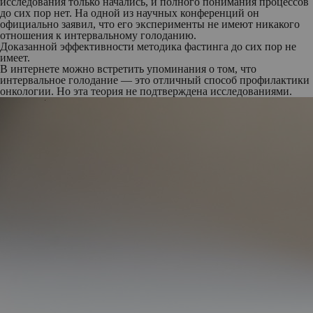
исследования только начались, и полного понимания процессов
до сих пор нет. На одной из научных конференций он
официально заявил, что его эксперименты не имеют никакого
отношения к интервальному голоданию.
Доказанной эффективности методика фастинга до сих пор не
имеет.
В интернете можно встретить упоминания о том, что
интервальное голодание — это отличный способ профилактики
онкологии. Но эта теория не подтверждена исследованиями.