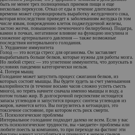
быть не менее трех полноценных приемов пищи и еще
несколько перекусов. Отказ от еды в течение длительного
времени может спровоцировать выработку желудочного сока,
которая впоследствии приведет к заболеваниям желудка (в том
числе язвам, повреждению клеток поджелудочной железы,
застою желчи, повышению печеночного билирубина). Подагра,
камни в почках, негативное влияние на функцию инсулина и
снижение артериального давления — также возможные
последствия интервального голодания.
3. Ухудшение иммунитета
Голод — это всегда стресс для организма. Он заставляет
вырабатывать больше белков, которые нужны для работы мозга.
Но любой стресс — это угнетение иммунитета, что допускать в
условиях пандемии категорически нельзя.
4. Потеря мышц
Голодание может запустить процесс сжигания белков, из
которых состоят мышцы. Вы будете худеть за счет уменьшения
калорийности (в течение восьми часов сложно успеть съесть
много), но терять начнете сначала именно мышцы и воду, а
потом только жир. В долгосрочной перспективе истощатся
запасы углеводов и запустится процесс синтеза углеводов из
жиров, начнется кетоз. Вы погрузитесь в кетоацидоз, это
токсичное состояние, при котором есть риск смерти.
5. Психологические проблемы
Интервальное голодание подходит далеко не всем. Если у вас
есть психологические трудности, вы «заедаете» проблемы или
любите поесть за компанию, то при переходе на фастинг эти
факторы начнут усугубляться и приведут к череде срывов.