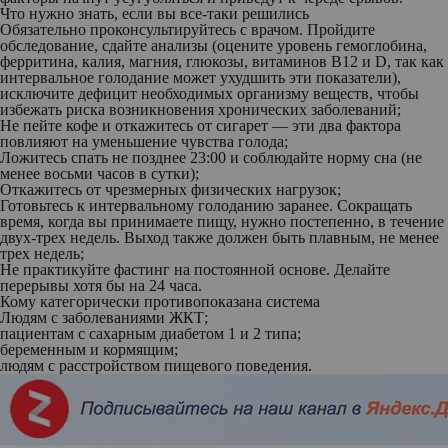
Что нужно знать, если вы все-таки решились
Обязательно проконсультируйтесь с врачом. Пройдите
обследование, сдайте анализы (оцените уровень гемоглобина,
ферритина, калия, магния, глюкозы, витаминов B12 и D, так как
интервальное голодание может ухудшить эти показатели),
исключите дефицит необходимых организму веществ, чтобы
избежать риска возникновения хронических заболеваний;
Не пейте кофе и откажитесь от сигарет — эти два фактора
повлияют на уменьшение чувства голода;
Ложитесь спать не позднее 23:00 и соблюдайте норму сна (не
менее восьми часов в сутки);
Откажитесь от чрезмерных физических нагрузок;
Готовьтесь к интервальному голоданию заранее. Сокращать
время, когда вы принимаете пищу, нужно постепенно, в течение
двух-трех недель. Выход также должен быть плавным, не менее
трех недель;
Не практикуйте фастинг на постоянной основе. Делайте
перерывы хотя бы на 24 часа.
Кому категорически противопоказана система
Людям с заболеваниями ЖКТ;
пациентам с сахарным диабетом 1 и 2 типа;
беременным и кормящим;
людям с расстройством пищевого поведения.