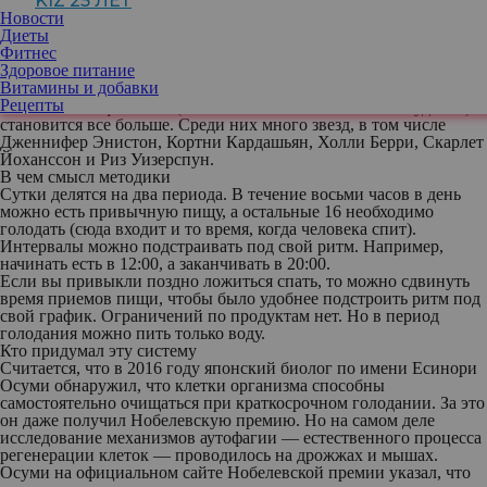
KIZ 25 ЛЕТ
Расскажем, почему этот метод питания подходит не всем и
Новости
может быть даже опасен.
Диеты
Интервальное голодание — далеко не новое изобретение. Его
Фитнес
описание можно найти еще в Аюрведе. Этой традиционной
Здоровое питание
системе индийской народной медицины уже более 4 000 лет. Но
Витамины и добавки
трендом оно стало только несколько лет назад. Сейчас
Рецепты
поклонников фастинга (так называется этот способ похудения)
становится все больше. Среди них много звезд, в том числе
Дженнифер Энистон, Кортни Кардашьян, Холли Берри, Скарлет
Йоханссон и Риз Уизерспун.
В чем смысл методики
Сутки делятся на два периода. В течение восьми часов в день
можно есть привычную пищу, а остальные 16 необходимо
голодать (сюда входит и то время, когда человека спит).
Интервалы можно подстраивать под свой ритм. Например,
начинать есть в 12:00, а заканчивать в 20:00.
Если вы привыкли поздно ложиться спать, то можно сдвинуть
время приемов пищи, чтобы было удобнее подстроить ритм под
свой график. Ограничений по продуктам нет. Но в период
голодания можно пить только воду.
Кто придумал эту систему
Считается, что в 2016 году японский биолог по имени Есинори
Осуми обнаружил, что клетки организма способны
самостоятельно очищаться при краткосрочном голодании. За это
он даже получил Нобелевскую премию. Но на самом деле
исследование механизмов аутофагии — естественного процесса
регенерации клеток — проводилось на дрожжах и мышах.
Осуми на официальном сайте Нобелевской премии указал, что