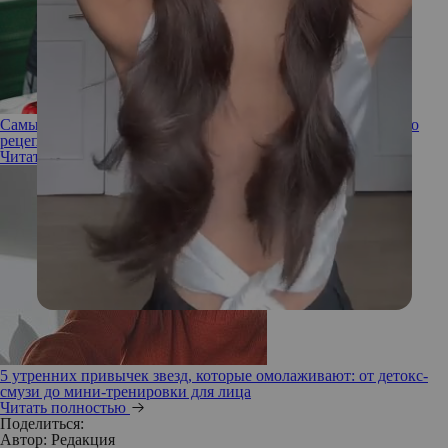
Самый вкусный смузи: 7 главных составляющих идеального
рецепта
Читать полностью
5 утренних привычек звезд, которые омолаживают: от детокс-
смузи до мини-тренировки для лица
Читать полностью
Поделиться:
Автор:
Редакция