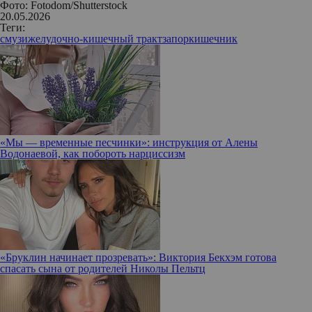
Фото: Fotodom/Shutterstock
20.05.2026
Теги:
смузи
желудочно-кишечный тракт
запор
кишечник
«Мы — временные песчинки»: инструкция от Алены
Водонаевой, как побороть нарциссизм
«Бруклин начинает прозревать»: Виктория Бекхэм готова
спасать сына от родителей Николы Пельтц