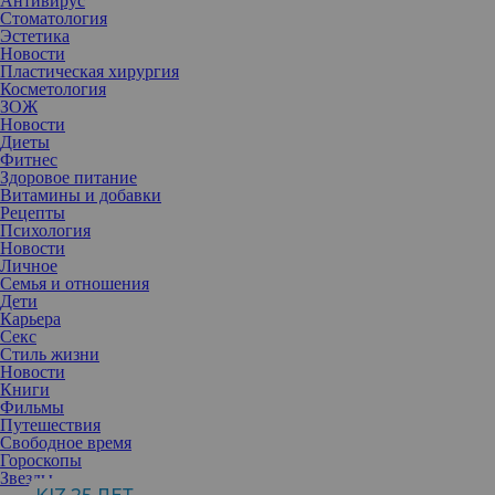
Антивирус
Стоматология
Эстетика
Новости
Пластическая хирургия
Косметология
ЗОЖ
Новости
Диеты
Фитнес
Здоровое питание
Витамины и добавки
Рецепты
Психология
Новости
Личное
Семья и отношения
Дети
Карьера
Бороться с запором — неприятно, но, к счастью, есть
Секс
оптимальное решение этой проблемы, которое легко найти на
Стиль жизни
кухне. Существует множество ингредиентов, облегчающих
Новости
запоры, которые можно включить в рацион в виде вкусного и
Книги
полезного напитка.
Фильмы
Смузи — отличный способ справиться с запорами, поскольку
Путешествия
его легко насытить клетчаткой, которая способствует
Свободное время
пищеварению.
Гороскопы
Разные продукты содержат разные типы клетчатки,
Звезды
растворимую и нерастворимую. Растворимая клетчатка образует