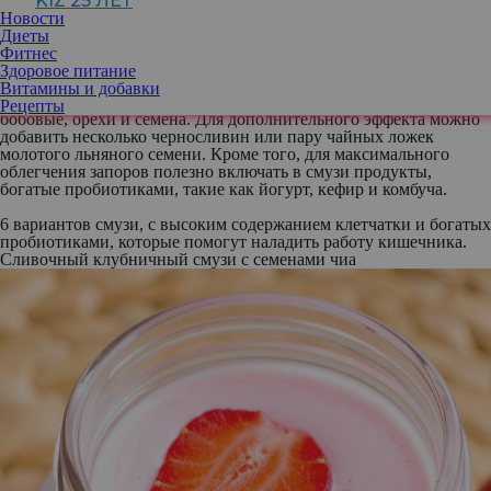
KIZ 25 ЛЕТ
гель в кишечнике и помогает питать полезные бактерии, в то
Новости
время как нерастворимая увеличивает объем кала и притягивает
Диеты
воду в кишечник, способствуя его регулярному опорожнению.
Фитнес
Здоровое питание
Для облегчения запоров рекомендуется добавлять в смузи
Витамины и добавки
богатые клетчаткой фрукты, овощи, цельнозерновые продукты,
Рецепты
бобовые, орехи и семена. Для дополнительного эффекта можно
добавить несколько черносливин или пару чайных ложек
молотого льняного семени. Кроме того, для максимального
облегчения запоров полезно включать в смузи продукты,
богатые пробиотиками, такие как йогурт, кефир и комбуча.
6 вариантов смузи, с высоким содержанием клетчатки и богатых
пробиотиками, которые помогут наладить работу кишечника.
Сливочный клубничный смузи с семенами чиа