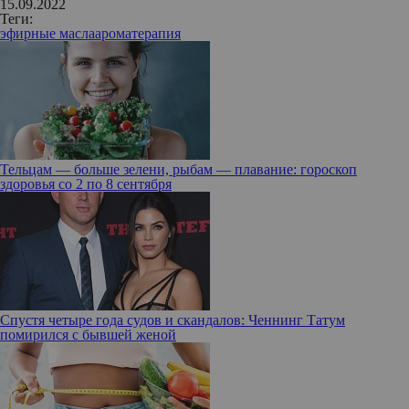
15.09.2022
Теги:
эфирные масла
ароматерапия
Тельцам — больше зелени, рыбам — плавание: гороскоп
здоровья со 2 по 8 сентября
Спустя четыре года судов и скандалов: Ченнинг Татум
помирился с бывшей женой