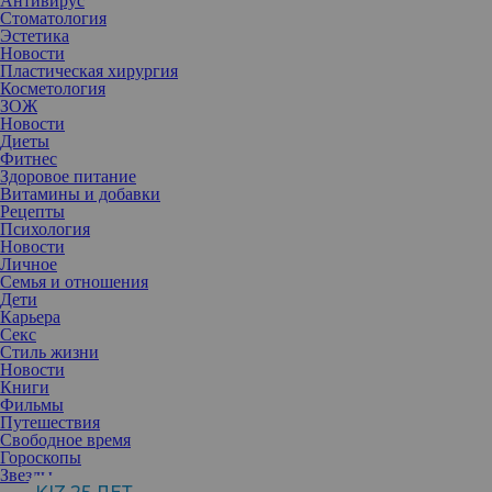
Антивирус
Стоматология
Эстетика
Новости
Пластическая хирургия
Косметология
ЗОЖ
Новости
Диеты
Фитнес
Здоровое питание
Витамины и добавки
Рецепты
Психология
Новости
Личное
Семья и отношения
Дети
Карьера
Секс
К эфирным маслам всегда проявляют особый интерес.
Стиль жизни
Ароматерапия — несколько мистическая и таинственная сфера,
Новости
все секреты которой известны только очень увлеченным людям.
Книги
Мы тоже хотим к ним приобщиться и раскрываем некоторые
Фильмы
подробности.
Путешествия
Свободное время
Гороскопы
Звезды
Эфирные масла — это смесь летучих органических соединений,