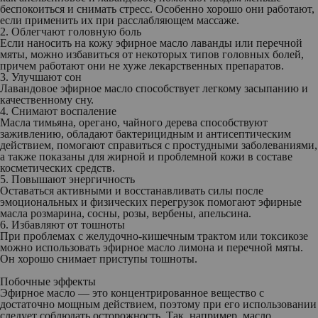
беспокоиться и снимать стресс. Особенно хорошо они работают,
если применить их при расслабляющем массаже.
2. Облегчают головную боль
Если наносить на кожу эфирное масло лаванды или перечной
мяты, можно избавиться от некоторых типов головных болей,
причем работают они не хуже лекарственных препаратов.
3. Улучшают сон
Лавандовое эфирное масло способствует легкому засыпанию и
качественному сну.
4. Снимают воспаление
Масла тимьяна, орегано, чайного дерева способствуют
заживлению, обладают бактерицидным и антисептическим
действием, помогают справиться с простудными заболеваниями,
а также показаны для жирной и проблемной кожи в составе
косметических средств.
5. Повышают энергичность
Оставаться активными и восстанавливать силы после
эмоциональных и физических перегрузок помогают эфирные
масла розмарина, сосны, розы, вербены, апельсина.
6. Избавляют от тошноты
При проблемах с желудочно-кишечным трактом или токсикозе
можно использовать эфирное масло лимона и перечной мяты.
Он хорошо снимает приступы тошноты.
Побочные эффекты
Эфирное масло — это концентрированное вещество с
достаточно мощным действием, поэтому при его использовании
следует соблюдать осторожность. Так, например, масло