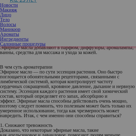
KIZ 25 ЛЕТ
полученная путем пропаривания или прессования различных
Новости
частей растения: коры, листьев, стеблей, семян, цветов.
Макияж
Повышенный интерес к этому крайне ароматному веществу
Лицо
подкрепляется исследованиями, которые говорят о его
Тело
благотворном влиянии на организм человека. Эфирные масла
Волосы
имеют много плюсов — обладают антимикробным свойством,
Маникюр
могут помочь справиться со стрессом и даже лечить депрессию,
Ароматы
но это лишь некоторые из них.
Ингредиенты
Салонные процедуры
Эфирные масла добавляют в парфюм, диффузоры, аромалампы,
ванны, средства для массажа и ухода за кожей.
В чем суть ароматерапии
Эфирное масло — по сути эссенция растения. Оно быстро
поглощается обонятельными рецепторами, связанными с
лимбической системой, которая контролирует частоту
сердечных сокращений, кровяное давление, дыхание и нервную
систему. Эссенция каждого растения имеет свой химический
состав, который определяет его запах, абсорбцию и
эффект. Эфирные масла способны действовать очень мощно,
поэтому следует помнить, что полезным может быть только их
умеренное использование, тогда как чрезмерность может
навредить. Итак, с чем именно они способны справиться?
1. Снижают тревожность
Доказано, что некоторые эфирные масла, такие
как апельсиновое и лавандовое, помогают людям меньше