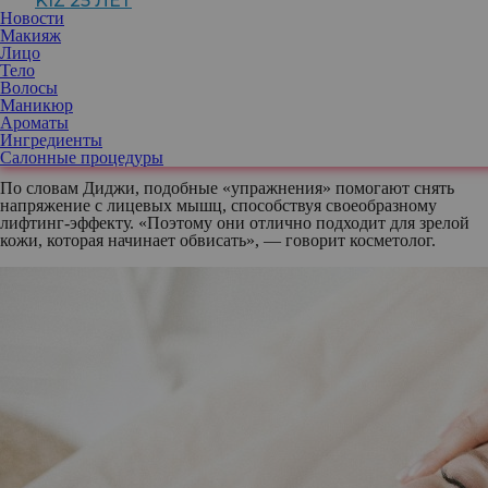
KIZ 25 ЛЕТ
Новости
«Массаж улучшает кровообращение, доставляя свежую кровь и
Макияж
питательные вещества к верхним слоям эпидермиса. Это
Лицо
способствует выведению токсинов через лимфатическую
Тело
систему, в результате чего кожа становится более яркой и
Волосы
сияющей», — объясняет топ-косметолог и основатель Black Skin
Маникюр
Directory Диджа Айоделе. Доказано, что если выполнять
Ароматы
массажные техники регулярно, то кожа лица станет более
Ингредиенты
упругой и эластичной.
Салонные процедуры
По словам Диджи, подобные «упражнения» помогают снять
напряжение с лицевых мышц, способствуя своеобразному
лифтинг-эффекту. «Поэтому они отлично подходит для зрелой
кожи, которая начинает обвисать», — говорит косметолог.