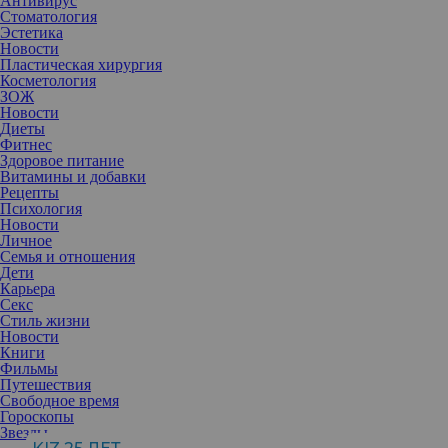
Антивирус
Стоматология
Эстетика
Новости
Пластическая хирургия
Косметология
ЗОЖ
Новости
Диеты
Фитнес
Здоровое питание
Витамины и добавки
Рецепты
Психология
Новости
Личное
Семья и отношения
Дети
Карьера
Благодаря регулярным физическим нагрузкам, тело
Секс
преображается прямо на глазах: уходит лишний вес, фигура
Стиль жизни
становится более подтянутой. А что будет, если начать
Новости
тренировать мышцы лица?
Книги
Фильмы
Последние несколько лет многие клиники стали отказываться от
Путешествия
привычных уколов красоты в пользу массажа лица. Нет, такой
Свободное время
тренд вовсе не обусловлен модой на естественное старение, как
Гороскопы
раз наоборот. Доказано, что если «прокачать» мышцы лица, то
Звезды
его контуры станут более четкими, а морщины разгладятся.