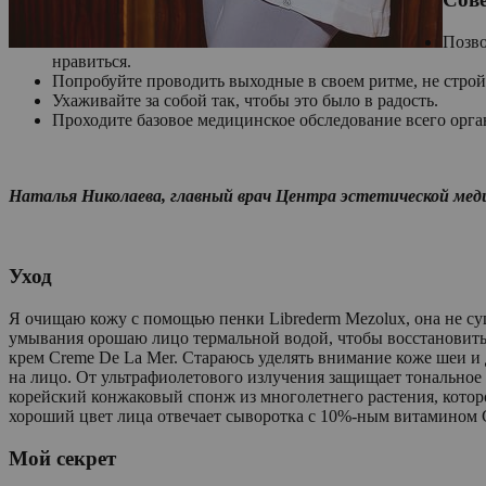
Позво
нравиться.
Попробуйте проводить выходные в своем ритме, не строй
Ухаживайте за собой так, чтобы это было в радость.
Проходите базовое медицинское обследование всего орга
Наталья Николаева, главный врач Центра эстетической ме
Уход
Я очищаю кожу с помощью пенки Librederm Mezolux, она не су
умывания орошаю лицо термальной водой, чтобы восстановит
крем Crеme De La Mer. Стараюсь уделять внимание коже шеи и д
на лицо. От ультрафиолетового излучения защищает тональное
корейский конжаковый спонж из многолетнего растения, котор
хороший цвет лица отвечает сыворотка с 10%-ным витамином С
Мой секрет