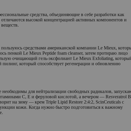
ессиональные средства, объединяющие в себе разработки как
и отличаются высокой концентрацией активных компонентов и
 веществ.
у пользуюсь средствами американской компании Le Mieux, котор
 пенкой Le Mieux Peptide foam cleanser, затем протираю лицо
льзую очищающий гель-эксфолиант Le Mieux Exfoliating, которы
 пилинг, который способствует регенерации и обновлению
рые необходимы для нейтрализации свободных радикалов, запуск
таминами С, Е и феруловой кислотой, а вечером — Resveratrol B
 на зиму — крем Triple Lipid Restore 2:4:2, ScinCeuticals с
ункции кожи. Когда нужно быстро подготовиться к важному
e.