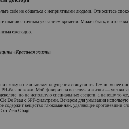
льте себе не общаться с неприятными людьми. Относитесь споко
те планов с точным указанием времени. Может быть, в итоге вы 
низма ежегодно.
дицины «Красивая жизнь»
шит кожу и не оставляет ощущения стянутости. Тем не менее по
ь PH-баланс кожи. Мой фаворит на все случаи жизни — увлажн
екольте, но не использую специальных средств, а наношу то же,
 Cle De Peau с SPF-фильтрами. Вечером для умывания использую
ое содержит вещество глюкоманнан, удаляющее ороговевший сло
 от Zein Оbagi.