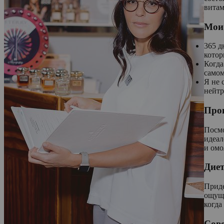
витам
Мои
365 д
котор
Когда
само
Я не 
нейтр
Про
Посмо
идеал
и омо
Диет
Приде
ощуще
когда
Сов