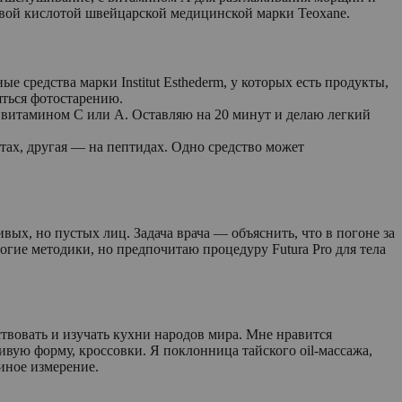
овой кислотой швейцарской медицинской марки Teoxane.
е средства марки Institut Esthederm, у которых есть продукты,
яться фотостарению.
с витамином С или А. Оставляю на 20 минут и делаю легкий
тах, другая — на пептидах. Одно средство может
вых, но пустых лиц. Задача врача — объяснить, что в погоне за
гие методики, но предпочитаю процедуру Futura Pro для тела
вовать и изучать кухни народов мира. Мне нравится
вую форму, кроссовки. Я поклонница тайского oil-массажа,
 иное измерение.