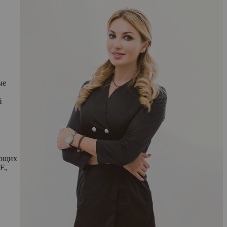
ые
й
ающих
E,