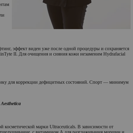
ентам
 ли
тинг, эффект виден уже после одной процедуры и сохраняется
nTyte II. Для очищения и сияния кожи незаменим Hydrafacial
втику для коррекции дефицитных состояний. Спорт — минимум
Aesthetica
 косметической марки Ultraceuticals. В зависимости от
отшелушивание, с витамином А для разглаживания морщин и