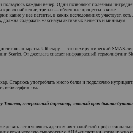
ми пользуюсь каждый вечер. Одни позволяют полезным ингреди
 и кровоснабжение, третьи — обменные процессы в коже.
ки: какие у нее патенты, в каких исследованиях участвует, есть
ь, должна содержать максимум активных веществ и минимум
дпочитаю аппараты. Ultherapy — это нехирургический SMAS-лиф
нг Scarlet. От джетлага спасает инфракрасный термолифтинг Ski
сахар. Стараюсь употреблять много белка и подключаю нутрице
и, вейксерфингом.
у Токаева, генеральный директор, главный врач бьюти-бутика 
же девять лет я являюсь адептом австралийской профессиональной
яния кожи чередую сыворотки: с AHA-кислотами, когда нужно 