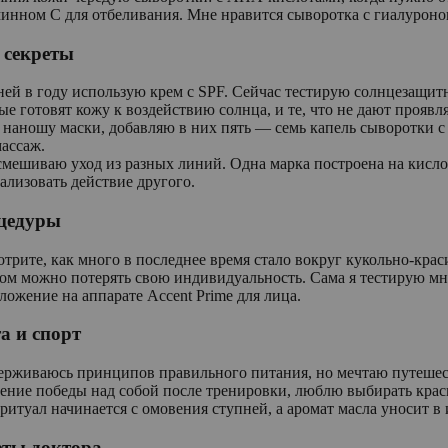
инном С для отбеливания. Мне нравится сыворотка с гиалурон
 секреты
ней в году использую крем с SPF. Сейчас тестирую солнцезащитны
ые готовят кожу к воздействию солнца, и те, что не дают проявл
 наношу маски, добавляю в них пять — семь капель сыворотки 
массаж.
смешиваю уход из разных линий. Одна марка построена на кисло
ализовать действие другого.
цедуры
трите, как много в последнее время стало вокруг кукольно-краси
ом можно потерять свою индивидуальность. Сама я тестирую мно
ложение на аппарате Accent Prime для лица.
а и спорт
рживаюсь принципов правильного питания, но мечтаю путешест
ние победы над собой после тренировки, люблю выбирать краси
 ритуал начинается с омовения ступней, а аромат масла уносит в
еты доктора