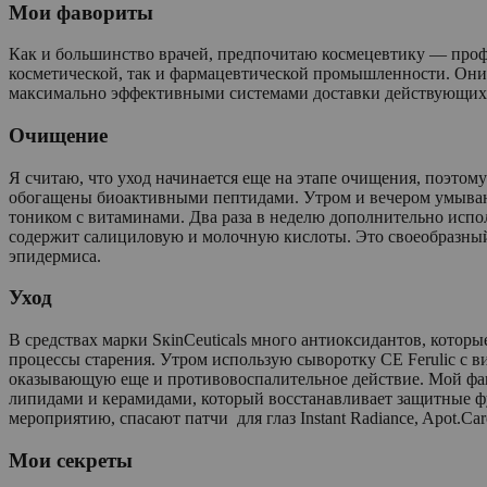
Мои фавориты
Как и большинство врачей, предпочитаю космецевтику — проф
косметической, так и фармацевтической промышленности. Он
максимально эффективными системами доставки действующих
Очищение
Я считаю, что уход начинается еще на этапе очищения, поэтом
обогащены биоактивными пептидами. Утром и вечером умываюсь
тоником с витаминами. Два раза в неделю дополнительно испо
содержит салициловую и молочную кислоты. Это своеобразный
эпидермиса.
Уход
В средствах марки SкinCeuticals много антиоксидантов, кото
процессы старения. Утром использую сыворотку CE Ferulic с ви
оказывающую еще и противовоспалительное действие. Мой фаворит
липидами и керамидами, который восстанавливает защитные ф
мероприятию, спасают патчи для глаз Instant Radiance, Apot.Car
Мои секреты