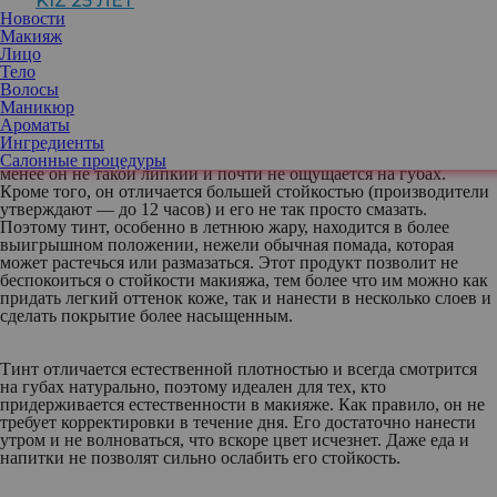
KIZ 25 ЛЕТ
сегодня тинты значительно расширили как свою палитру, так и
Новости
возможности. Если раньше это был продукт для создания
Макияж
модного эффекта «зацелованных губ», то теперь тинтом можно
Лицо
вполне четко подкрасить губы, создать имитацию тату, придать
Тело
блеск, сделать матовый эффект, причем даже на щеках и бровях.
Волосы
Средство для губ обычно обозначается lip tint или lip stain.
Маникюр
Ароматы
Преимущества тинта
Ингредиенты
Текстура тинта похожа на блеск или жидкую помаду, но тем не
Салонные процедуры
менее он не такой липкий и почти не ощущается на губах.
Кроме того, он отличается большей стойкостью (производители
утверждают — до 12 часов) и его не так просто смазать.
Поэтому тинт, особенно в летнюю жару, находится в более
выигрышном положении, нежели обычная помада, которая
может растечься или размазаться. Этот продукт позволит не
беспокоиться о стойкости макияжа, тем более что им можно как
придать легкий оттенок коже, так и нанести в несколько слоев и
сделать покрытие более насыщенным.
Тинт отличается естественной плотностью и всегда смотрится
на губах натурально, поэтому идеален для тех, кто
придерживается естественности в макияже. Как правило, он не
требует корректировки в течение дня. Его достаточно нанести
утром и не волноваться, что вскоре цвет исчезнет. Даже еда и
напитки не позволят сильно ослабить его стойкость.