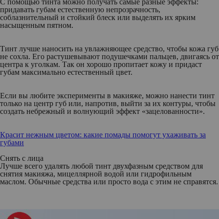
С помощью тинта можно получать самые разные эффекты:
придавать губам естественную непрозрачность,
соблазнительный и стойкий блеск или выделять их ярким
насыщенным пятном.
Тинт лучше наносить на увлажняющее средство, чтобы кожа губ
не сохла. Его растушевывают подушечками пальцев, двигаясь от
центра к уголкам. Так он хорошо пропитает кожу и придаст
губам максимально естественный цвет.
Если вы любите эксперименты в макияже, можно нанести тинт
только на центр губ или, напротив, выйти за их контуры, чтобы
создать небрежный и волнующий эффект «зацелованности».
К
расит нежным цветом: какие помады помогут ухаживать за
губами
Снять с лица
Лучше всего удалять любой тинт двухфазным средством для
снятия макияжа, мицеллярной водой или гидрофильным
маслом. Обычные средства или просто вода с этим не справятся.