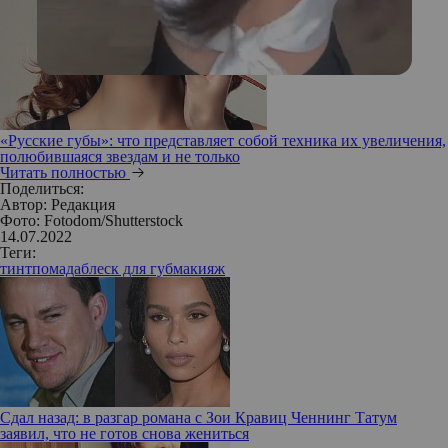
«Русские губы»: что представляет собой техника их увеличения,
полюбившаяся звездам и не только
Читать полностью
Поделиться:
Автор:
Редакция
Фото: Fotodom/Shutterstock
14.07.2022
Теги:
тинт
помада
блеск для губ
макияж
Сдал назад: в разгар романа с Зои Кравиц Ченнинг Татум
заявил, что не готов снова жениться