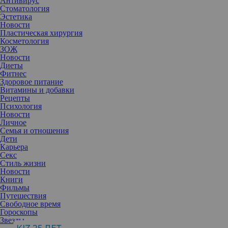
Антивирус
Стоматология
Эстетика
Новости
Пластическая хирургия
Косметология
ЗОЖ
Новости
Диеты
Фитнес
Здоровое питание
Витамины и добавки
Рецепты
Психология
Новости
Личное
Семья и отношения
Дети
Карьера
Секс
Если помада кажется вам слишком тяжелой, а блеск липким, но
Стиль жизни
в то же время совсем без цвета на губах вы оставаться не хотите,
Новости
попробуйте тинт. Это пигментированное средство может
Книги
придавать самые разные оттенки и эффекты, поэтому выбрать
Фильмы
подходящий не составит труда.
Путешествия
Свободное время
Гороскопы
Тинты — это одна из самых последних тенденций в макияже,
Звезды
несмотря на то, что появились они несколько лет назад. Однако