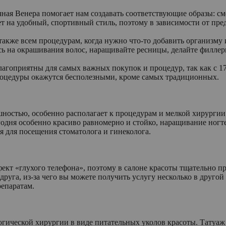
ная Венера помогает нам создавать соответствующие образы: см
ет на удобный, спортивный стиль, поэтому в зависимости от пр
также всем процедурам, когда нужно что-то добавить организму 
сь на окрашивания волос, наращивайте ресницы, делайте филлер
гоприятны для самых важных покупок и процедур, так как с 17 
процедуры окажутся бесполезными, кроме самых традиционных.
шностью, особенно располагает к процедурам и мелкой хирурги
годня особенно красиво равномерно и стойко, наращивание ногте
я для посещения стоматолога и гинеколога.
ект «глухого телефона», поэтому в салоне красоты тщательно пр
руга, из-за чего вы можете получить услугу несколько в друго
репаратам.
логической хирургии в виде питательных уколов красоты. Татуаж