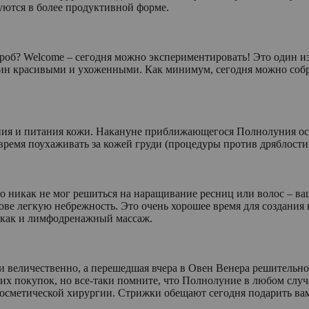
уются в более продуктивной форме.
роб? Welcome – сегодня можно экспериментировать! Это один из
н красивыми и ухоженными. Как минимум, сегодня можно собра
ния и питания кожи. Накануне приближающегося Полнолуния ос
ремя поухаживать за кожей груди (процедуры против дряблости 
 но никак не мог решиться на наращивание ресниц или волос – 
олове легкую небрежность. Это очень хорошее время для создан
, как и лимфодренажный массаж.
и величественно, а перешедшая вчера в Овен Венера решительно
их покупок, но все-таки помните, что Полнолуние в любом случ
 косметической хирургии. Стрижки обещают сегодня подарить ва