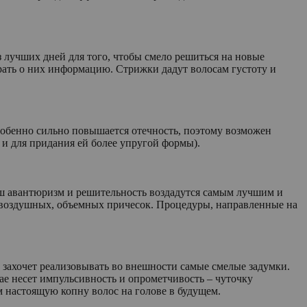
 лучших дней для того, чтобы смело решиться на новые
ть о них информацию. Стрижки дадут волосам густоту и
обенно сильно повышается отечность, поэтому возможен
и для придания ей более упругой формы).
ваш авантюризм и решительность воздадутся самым лучшим и
ия воздушных, объемных причесок. Процедуры, направленные на
 захочет реализовывать во внешности самые смелые задумки.
ае несет импульсивность и опрометчивость – чуточку
м настоящую копну волос на голове в будущем.