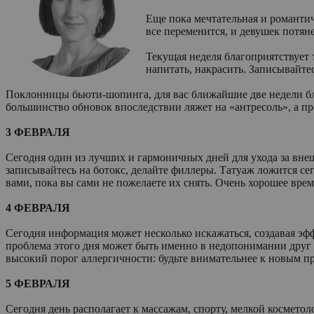
Еще пока мечтательная и романтич
все переменится, и девушек потян
Текущая неделя благоприятствует 
напитать, накрасить. Записывайте
Поклонницы бьюти-шопинга, для вас ближайшие две недели бла
большинство обновок впоследствии ляжет на «антресоль», а 
3 ФЕВРАЛЯ
Сегодня один из лучших и гармоничных дней для ухода за вне
записывайтесь на ботокс, делайте филлеры. Татуаж ложится се
вами, пока вы сами не пожелаете их снять. Очень хорошее врем
4 ФЕВРАЛЯ
Сегодня информация может несколько искажаться, создавая эфф
проблема этого дня может быть именно в недопонимании друг д
высокий порог аллергичности: будьте внимательнее к новым п
5 ФЕВРАЛЯ
Сегодня день располагает к массажам, спорту, мелкой космето