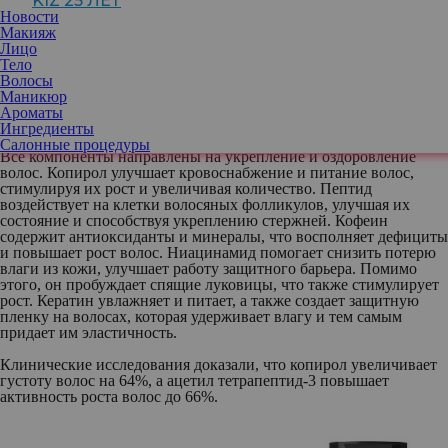
KIZ 25 ЛЕТ
волос, замедляя их рост. Специалисты бренда
LifeCode
Новости
разработали специальную формулу шампуня, который бережно
Макияж
очищает волосы и кожу головы, а также оказывает эффективное
Лицо
воздействие на фолликулы, усиливая рост волос. Секрет в
Тело
активных ингредиентах — копироле (Pyrrolidinyl
Волосы
Diaminopyrimidine Oxide), пептиде (ацетил тетрапептид-3),
Маникюр
кофеине, ниацинамиде и кератине.
Ароматы
Ингредиенты
Салонные процедуры
Все компоненты направлены на укрепление и оздоровление
волос. Копирол улучшает кровоснабжение и питание волос,
стимулируя их рост и увеличивая количество. Пептид
воздействует на клетки волосяных фолликулов, улучшая их
состояние и способствуя укреплению стержней. Кофеин
содержит антиоксиданты и минералы, что восполняет дефициты
и повышает рост волос. Ниацинамид помогает снизить потерю
влаги из кожи, улучшает работу защитного барьера. Помимо
этого, он пробуждает спящие луковицы, что также стимулирует
рост. Кератин увлажняет и питает, а также создает защитную
пленку на волосах, которая удерживает влагу и тем самым
придает им эластичность.
Клинические исследования доказали, что копирол увеличивает
густоту волос на 64%, а ацетил тетрапептид-3 повышает
активность роста волос до 66%.