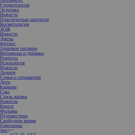
Антивирус
Стоматология
Эстетика
Новости
Пластическая хирургия
Косметология
ЗОЖ
Новости
Диеты
Фитнес
Здоровое питание
Витамины и добавки
Рецепты
Психология
Новости
Личное
Семья и отношения
Дети
Карьера
Секс
Стиль жизни
Чтобы обеспечить волосам ухоженный вид, больших чудес не
Новости
надо. Вполне достаточно качественного шампуня, питательного
Книги
несмываемого средства и подходящего продукта для укладки.
Фильмы
Предлагаем познакомиться с такими новинками в нашем обзоре.
Путешествия
Свободное время
Не выпадет ни волоса
Гороскопы
Частые стрессы, неблагополучная экологическая обстановка и
Звезды
другие факторы могут негативно сказываться на состоянии