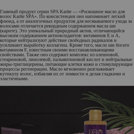
Главный продукт серии SPA Karite —
«Роскошное масло для
волос Karite SPA»
. По консистенции оно напоминает легкий
флюид, а от аналогичных продуктов для несмываемого ухода за
волосами отличается рекордным содержанием масла ши
(карите). Это уникальный природный актив, отличающийся
высоким содержанием антиоксидантов: витаминов E и А,
которые нейтрализуют действие свободных радикалов и
усиливают выработку коллагена. Кроме того, масло ши богато
витамином F, известным своими восстанавливающими
свойствами. Также оно содержит комплекс из олеиновой,
стеариновой, линолевой, пальмитиновой кислот и нейтральные
жиры-триглицерины, питающие клетки кожи и стимулирующие
процессы регенерации. Масло мгновенно разглаживает
кутикулу волос, избавляя их от ломкости и делая гладкими и
эластичными.