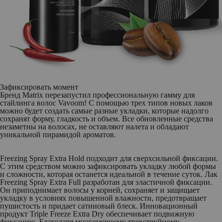
Зафиксировать момент
Бренд
Matrix
перезапустил профессиональную гамму для
стайлинга волос
Vavoom!
С помощью трех типов новых лаков
можно будет создать самые разные укладки, которые надолго
сохранят форму, гладкость и объем. Все обновленные средства
незаметны на волосах, не оставляют налета и обладают
уникальной пирамидой ароматов.
Freezing Spray Extra Hold
подходит для сверхсильной фиксации.
С этим средством можно зафиксировать укладку любой формы
и сложности, которая останется идеальной в течение суток. Лак
Freezing Spray Extra Full
разработан для эластичной фиксации.
Он приподнимает волосы у корней, сохраняет и защищает
укладку в условиях повышенной влажности, предотвращает
пушистость и придает сатиновый блеск. Инновационный
продукт
Triple Freeze Extra Dry
обеспечивает подвижную
фиксацию. Благодаря многомерному трехструйному