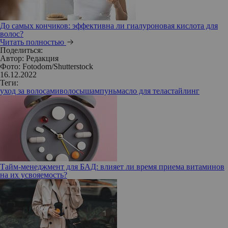
До самых кончиков: эффективна ли гиалуроновая кислота для
волос?
Читать полностью
Поделиться:
Автор:
Редакция
Фото: Fotodom/Shutterstock
16.12.2022
Теги:
уход за волосами
волосы
шампунь
масло для тела
стайлинг
Тайм-менеджмент для БАД: влияет ли время приема витаминов
на их усвояемость?