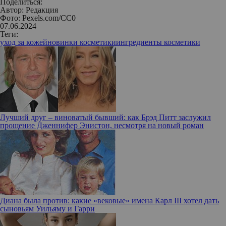
Поделиться:
Автор:
Редакция
Фото: Pexels.com/CC0
07.06.2024
Теги:
уход за кожей
новинки косметики
ингредиенты косметики
Лучший друг – виноватый бывший: как Брэд Питт заслужил
прощение Дженнифер Энистон, несмотря на новый роман
Диана была против: какие «вековые» имена Карл III хотел дать
сыновьям Уильяму и Гарри