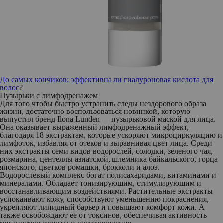
До самых кончиков: эффективна ли гиалуроновая кислота для
волос
?
Пузырьки с лимфодренажем
Для того чтобы быстро устранить следы нездорового образа
жизни, достаточно воспользоваться новинкой, которую
выпустил бренд Ilona Lunden — пузырьковой маской для лица.
Она оказывает выраженный лимфодренажный эффект,
благодаря 18 экстрактам, которые ускоряют микроциркуляцию и
лимфоток, избавляя от отеков и выравнивая цвет лица. Среди
них экстракты семи видов водорослей, солодки, зеленого чая,
розмарина, центеллы азиатской, шлемника байкальского, горца
японского, цветков ромашки, брокколи и алоэ.
Водорослевый комплекс богат полисахаридами, витаминами и
минералами. Обладает тонизирующим, стимулирующим и
восстанавливающим воздействиями. Растительные экстракты
успокаивают кожу, способствуют уменьшению покраснения,
укрепляют липидный барьер и повышают комфорт кожи. А
также освобождают ее от токсинов, обеспечивая активность
механизмов защиты и восстановления.