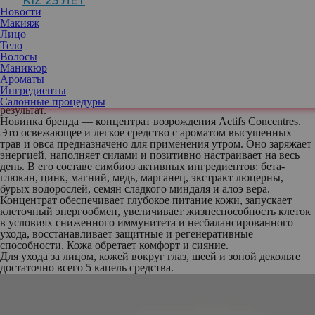
KIZ 25 ЛЕТ
привычки. Чтобы поддерживать здоровье и красоту кожи
Новости
недостаточно работать только с ней, необходимо соприкасаться
Макияж
со всеми органами чувств. Для этого разработчики формул
Лицо
обратились к знаниям древней алхимии. Сочетание ее
Тело
принципов и особых субстанций с современной наукой,
Волосы
профессиональным опытом и пониманием человеческой
Маникюр
природы дает возможность получать совершенные формулы для
Ароматы
возрождения клеток кожи. В каждом средстве все элементы
Ингредиенты
находятся в симбиозе друг с другом, дополняя и усиливая
Салонные процедуры
результат.
Новинка бренда —
концентрат возрождения Actifs Concentres
.
Это освежающее и легкое средство с ароматом высушенных
трав и овса предназначено для применения утром. Оно заряжает
энергией, наполняет силами и позитивно настраивает на весь
день. В его составе симбиоз активных ингредиентов: бета-
глюкан, цинк, магний, медь, марганец, экстракт люцерны,
бурых водорослей, семян сладкого миндаля и алоэ вера.
Концентрат обеспечивает глубокое питание кожи, запускает
клеточный энергообмен, увеличивает жизнеспособность клеток
в условиях сниженного иммунитета и несбалансированного
ухода, восстанавливает защитные и регенеративные
способности. Кожа обретает комфорт и сияние.
Для ухода за лицом, кожей вокруг глаз, шеей и зоной декольте
достаточно всего 5 капель средства.