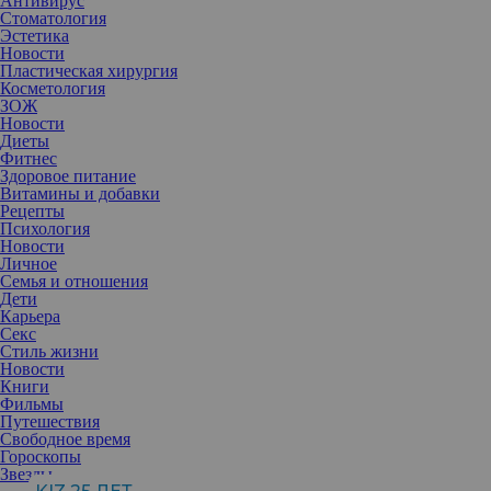
Антивирус
Стоматология
Эстетика
Новости
Пластическая хирургия
Косметология
ЗОЖ
Новости
Диеты
Фитнес
Здоровое питание
Витамины и добавки
Рецепты
Психология
Новости
Личное
Семья и отношения
Дети
Карьера
Секс
Кажется, что средства из этой подборки наделены поистине
Стиль жизни
волшебными свойствами. Но нет, никакой магии — только
Новости
эффективные компоненты и грамотные сочетания.
Книги
Современная алхимия
Фильмы
Состояние кожи — это отражение образа жизни, считают
Путешествия
специалисты французского бренда
Hervé Herau
. На то, как
Свободное время
выглядит лицо, оказывают влияние повседневные переживания
Гороскопы
и стресс, а также плохая экология мегаполиса,
Звезды
несбалансированное питание, дефицит сна и отдыха, вредные