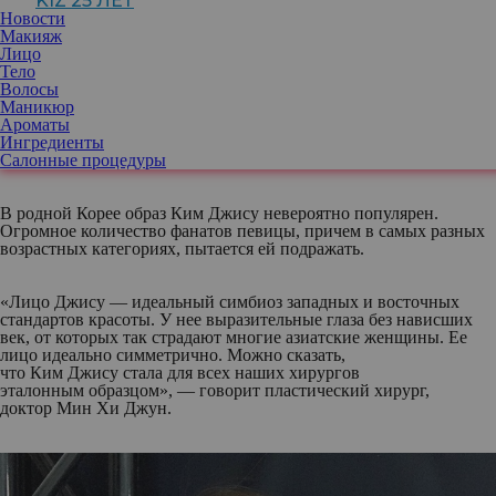
KIZ 25 ЛЕТ
гармоничными. Причем даже пластические хирурги говорят,
Новости
что ее внешность идеально вписывает как в стандарты
Макияж
азиатской, так и европейской бьюти-индустрии.
Лицо
Тело
Волосы
На днях издание Nubia Magazine опубликовало результаты
Маникюр
опроса, по итогам которого 27-летняя солистка K-pop группы
Ароматы
BLACKPINK Ким Джису получила титул «Самой красивой
Ингредиенты
женщины мира». Правда, стоит учитывать, что в опросе
Салонные процедуры
принимали участие только жители азиатских стран.
В родной Корее образ Ким Джису невероятно популярен.
Огромное количество фанатов певицы, причем в самых разных
возрастных категориях, пытается ей подражать.
«Лицо Джису — идеальный симбиоз западных и восточных
стандартов красоты. У нее выразительные глаза без нависших
век, от которых так страдают многие азиатские женщины. Ее
лицо идеально симметрично. Можно сказать,
что Ким Джису стала для всех наших хирургов
эталонным образцом», — говорит пластический хирург,
доктор Мин Хи Джун.