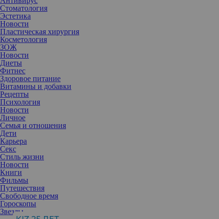
Антивирус
Стоматология
Эстетика
Новости
Пластическая хирургия
Косметология
ЗОЖ
Новости
Диеты
Фитнес
Здоровое питание
Витамины и добавки
Рецепты
Психология
Новости
Личное
Семья и отношения
Дети
Карьера
Секс
Стиль жизни
Новости
Книги
Фильмы
Путешествия
Свободное время
Гороскопы
Масштабный опрос показал, что большая часть азиатов считает
Звезды
черты лица этой южнокорейской певицы максимально