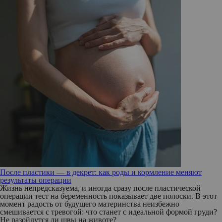
После пластики — в декрет: как роды и кормление меняют
результаты операции
Жизнь непредсказуема, и иногда сразу после пластической
операции тест на беременность показывает две полоски. В этот
момент радость от будущего материнства неизбежно
смешивается с тревогой: что станет с идеальной формой груди?
Не разойдутся ли швы на животе?