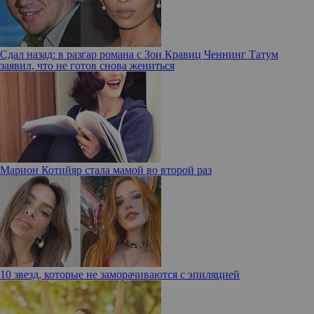
Сдал назад: в разгар романа с Зои Кравиц Ченнинг Татум
заявил, что не готов снова жениться
Марион Котийяр стала мамой во второй раз
10 звезд, которые не заморачиваются с эпиляцией