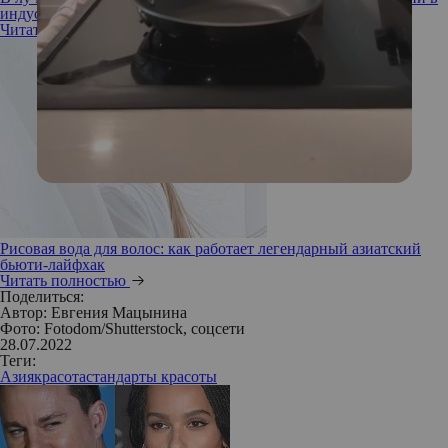
индустрии красоты
Читать полностью
Рисовая вода для волос: как работает легендарный азиатский
бьюти-лайфхак
Читать полностью
Поделиться:
Автор:
Евгения Мацынина
Фото: Fotodom/Shutterstock, соцсети
28.07.2022
Теги:
Азия
красота
стандарты красоты