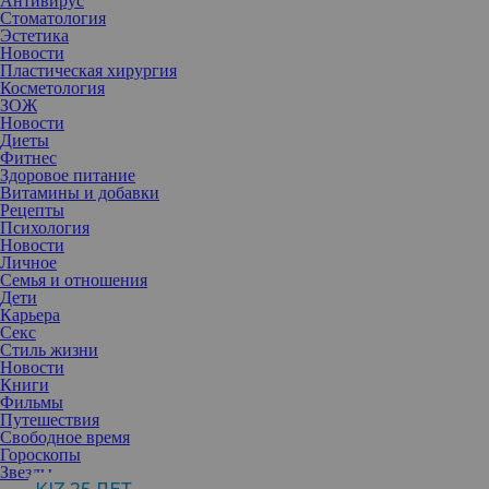
Антивирус
Стоматология
Эстетика
Новости
Пластическая хирургия
Косметология
ЗОЖ
Новости
Диеты
Фитнес
Здоровое питание
Витамины и добавки
Рецепты
Психология
Новости
Личное
Семья и отношения
Дети
Карьера
Секс
Стиль жизни
Очередной праздник красоты завершился. Победительница
Новости
юбилейного, 70-го конкурса красоты «Мисс мира» объявлена —
Книги
рассказываем, кто стал обладательницей заветной короны.
Фильмы
Путешествия
Свободное время
В Пуэрто-Рико завершился 70-й международный конкурс
Гороскопы
красоты «Мисс мира». В этом году он прошел с опозданием: в
Звезды
декабре 2021-го мероприятие пришлось перенести за несколько