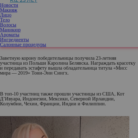
KIZ 25 ЛЕТ
часов до финала, потому что у 23 участниц из 97 тест на
Новости
коронавирус дал положительный результат.
Макияж
Лицо
Тело
Участниц от России в этом году на конкурсе не было. Обычно
Волосы
на главное бьюти-состязание отправляется победительница
Маникюр
«Мисс Россия», однако конкурс у нас в стране в связи с
Ароматы
пандемией не проводится с 2019 года.
Ингредиенты
Салонные процедуры
Заветную корону победительницы получила 23-летняя
участница из Польши Каролина Белявска. Награждать красотку
и передавать эстафету вышла обладательница титула «Мисс
мира — 2019» Тони-Энн Сингх.
В топ-10 участниц также прошли участницы из США, Кот
Д’Ивуара, Индонезии, Мексики, Северной Ирландии,
Колумбии, Чехии, Франции, Индии и Филиппин.