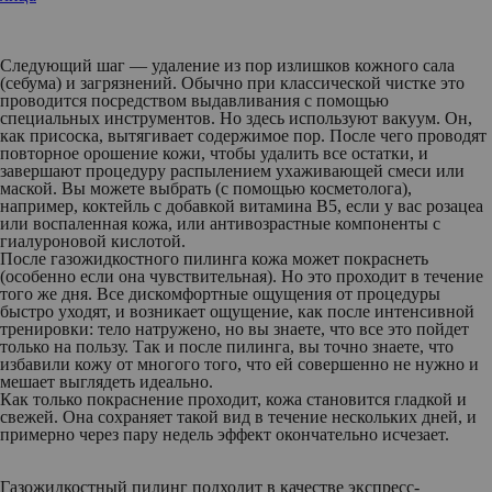
Следующий шаг
— удаление из пор излишков кожного сала
(себума) и загрязнений. Обычно при классической чистке это
проводится посредством выдавливания с помощью
специальных инструментов. Но здесь используют вакуум. Он,
как присоска, вытягивает содержимое пор. После чего проводят
повторное орошение кожи, чтобы удалить все остатки, и
завершают процедуру распылением ухаживающей смеси или
маской. Вы можете выбрать (с помощью косметолога),
например, коктейль с добавкой витамина В5, если у вас розацеа
или воспаленная кожа, или антивозрастные компоненты с
гиалуроновой кислотой.
После газожидкостного пилинга кожа может покраснеть
(особенно если она чувствительная). Но это проходит в течение
того же дня. Все дискомфортные ощущения от процедуры
быстро уходят, и возникает ощущение, как после интенсивной
тренировки: тело натружено, но вы знаете, что все это пойдет
только на пользу. Так и после пилинга, вы точно знаете, что
избавили кожу от многого того, что ей совершенно не нужно и
мешает выглядеть идеально.
Как только покраснение проходит, кожа становится гладкой и
свежей. Она сохраняет такой вид в течение нескольких дней, и
примерно через пару недель эффект окончательно исчезает.
Газожидкостный пилинг подходит в качестве экспресс-