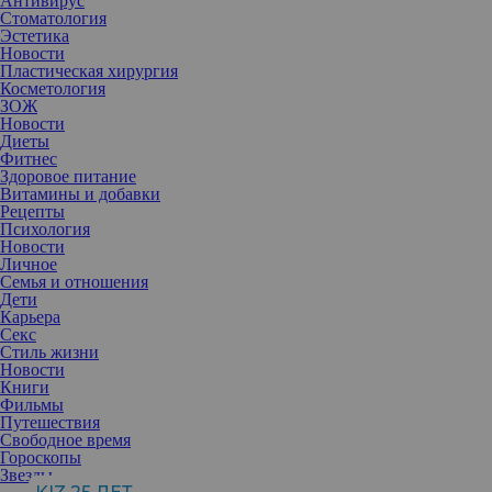
Антивирус
Стоматология
Эстетика
Новости
Пластическая хирургия
Косметология
ЗОЖ
Новости
Диеты
Фитнес
Здоровое питание
Витамины и добавки
Рецепты
Психология
Новости
Личное
Семья и отношения
Дети
Карьера
Секс
Стиль жизни
Есть много различных кремов и сывороток, которые способны
Новости
подарить коже свежесть и сияние. Но, как правило, это
Книги
происходит не сразу после применения. При этом увлажненную,
Фильмы
чистую и светящуюся кожу хочется обрести прямо сейчас!
Путешествия
Свободное время
Гороскопы
Струйным пилингом в обиходе называют газожидкостный
Звезды
пилинг. Он представляет собой очищение кожи мощной струей