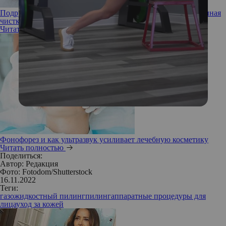
Подручные средства: что собой представляет комбинированная
чистка лица
Читать полностью
Фонофорез и как ультразвук усиливает лечебную косметику
Читать полностью
Поделиться:
Автор:
Редакция
Фото: Fotodom/Shutterstock
16.11.2022
Теги:
газожидкостный пилинг
пилинг
аппаратные процедуры для
лица
уход за кожей