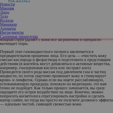
KIZ 25 ЛЕТ
воды (или смеси питательных веществ) и кислорода
Новости
посредством специального аппарата. Некоторые специалисты
Макияж
также называют его безыгольным микронидлингом, потому что
Лицо
он как бы приоткрывает кожу, значительно повышает ее
Тело
проницаемость без повреждений иглами. Подкожный слой
Волосы
становится отзывчивым и принимает все питательные вещества,
Маникюр
которые мы наносим.
Ароматы
Ингредиенты
Можно сравнить эту процедуру с автомойкой — холодная
Салонные процедуры
мощная струя удаляет с кожи все загрязнений и прекрасно
вычищает поры.
Первый этап
газожидкостного пилинга заключается в
предварительном орошении лица. Его цель — очистить кожу
смесью кислорода и физраствора и подготовить к предстоящим
действиям (в коктейль могут добавляться и активные вещества,
например, гиалуроновая кислота или экстракт алоэ).
Проводится своего рода массаж под давлением газа и частиц
жидкости, их поток ощутимо проминает кожу и стимулирует
крово- и лимфоток. Однако если вы ищете расслабляющую,
успокаивающую процедуру, похожую на медитацию, это вам
точно не подойдет. Как только процесс начинается, вы сразу
ощущаете его острое воздействие на лице. Конечно, можно
попросить косметолога отрегулировать настройки и сделать
напор слабее, но тогда вы просто не получите должного эффекта
— идеально чистой, сияющей свежестью кожи.