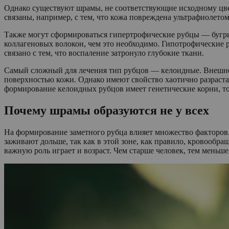
Однако существуют шрамы, не соответствующие исходному цв
связаны, например, с тем, что кожа повреждена ультрафиолето
Также могут сформироваться гипертрофические рубцы — бугр
коллагеновых волокон, чем это необходимо. Гипотрофические 
связано с тем, что воспаление затронуло глубокие ткани.
Самый сложный для лечения тип рубцов — келоидные. Внешне
поверхностью кожи. Однако имеют свойство хаотично разраста
формирование келоидных рубцов имеет генетические корни, то 
Почему шрамы образуются не у всех
На формирование заметного рубца влияет множество факторов.
заживают дольше, так как в этой зоне, как правило, кровообра
важную роль играет и возраст. Чем старше человек, тем меньше