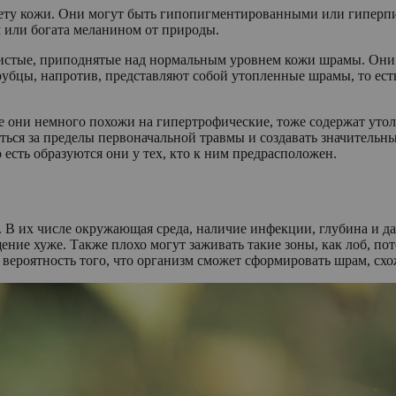
ету кожи. Они могут быть гипопигментированными или гиперп
м или богата меланином от природы.
истые, приподнятые над нормальным уровнем кожи шрамы. Они 
рубцы, напротив, представляют собой утопленные шрамы, то ест
 они немного похожи на гипертрофические, тоже содержат уто
ться за пределы первоначальной травмы и создавать значительн
есть образуются они у тех, кто к ним предрасположен.
 В их числе окружающая среда, наличие инфекции, глубина и да
щение хуже. Также плохо могут заживать такие зоны, как лоб, по
 вероятность того, что организм сможет сформировать шрам, схо